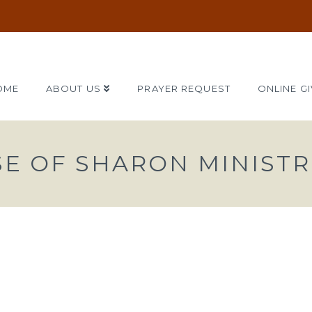
OME
ABOUT US
PRAYER REQUEST
ONLINE GI
SE OF SHARON MINISTR