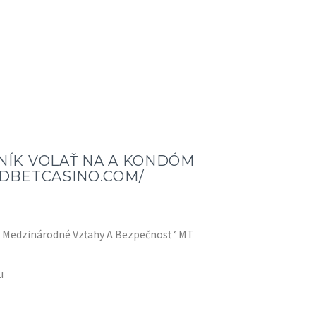
ÍK VOLAŤ NA A KONDÓM
LDBETCASINO.COM/
re Medzinárodné Vzťahy A Bezpečnosť ‘ MT
u