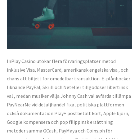
InPlay Casino utökar flera förvaringsplatser metod
inklusive Visa, MasterCard, amerikansk engelska visa , och
chans att biljett för omedelbar transaktion. E-plånböcker
liknande PayPal, Skrill och Neteller tillgodoser libertinsk
val , medan musiker välja Johnny Cash val avfärda tillämpa
PayNearMe vid detaljhandel fixa . politiska plattformen
också dokumentation Play+ postbetalt kort, Apple björn,
Google kompensera och pop filippinsk ersättning
metoder samma GCash, PayMaya och Coins.ph för