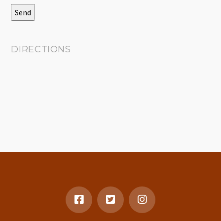
DIRECTIONS