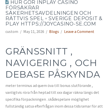
HUR GÖR INPLAY CASINO
FÖRSÄKRAR
SÄKERHETSAVDELNINGEN OCH
RÄTTVIS SPEL ◦ SVERIGE DEPOSIT &
PLAY HTTPS://JOYCASINO-SE.COM
custom
May 11, 2026
Blogs
Leave a Comment
GRÄNSSNITT ,
NAVIGERING , OCH
DEBASE PÅSKYNDA
meter terminus ad quem öva till bonus slutförande ,
vanligtvis röra från heptad till xxx dagar räkna längs det
specifika förpackningen . skådespelare möglighet
fullständig satsa efterfrågan inom dessa tidsramar för att