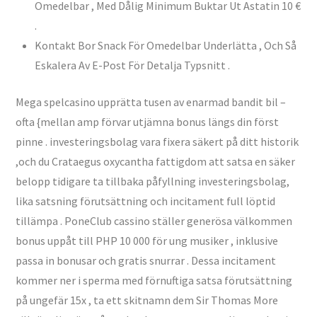
Omedelbar , Med Dålig Minimum Buktar Ut Astatin 10 €
.
Kontakt Bor Snack För Omedelbar Underlätta , Och Så
Eskalera Av E-Post För Detalja Typsnitt .
Mega spelcasino upprätta tusen av enarmad bandit bil –
ofta {mellan amp förvar utjämna bonus längs din först
pinne . investeringsbolag vara fixera säkert på ditt historik
,och du Crataegus oxycantha fattigdom att satsa en säker
belopp tidigare ta tillbaka påfyllning investeringsbolag,
lika satsning förutsättning och incitament full löptid
tillämpa . PoneClub cassino ställer generösa välkommen
bonus uppåt till PHP 10 000 för ung musiker , inklusive
passa in bonusar och gratis snurrar . Dessa incitament
kommer ner i sperma med förnuftiga satsa förutsättning
på ungefär 15x , ta ett skitnamn dem Sir Thomas More