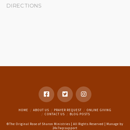
DIRECTIONS
HOME
ABOUT US
PRAYER REQUEST
ONLINE GIVING
CONTACT US
BLOG POSTS
©The Original Rose of Sharon Ministries | All Rights Reserved | Manage by
24x7wpsupport