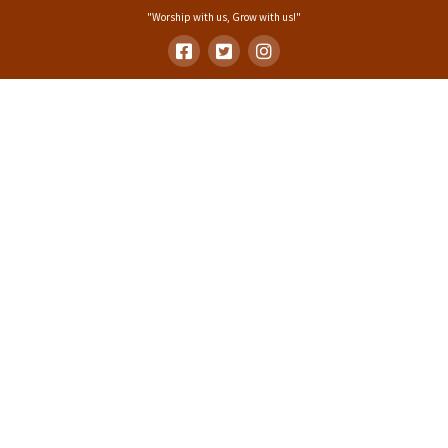
"Worship with us, Grow with us!"