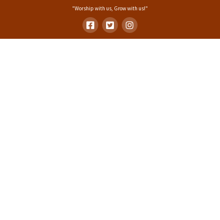
"Worship with us, Grow with us!"