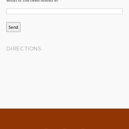
DIRECTIONS