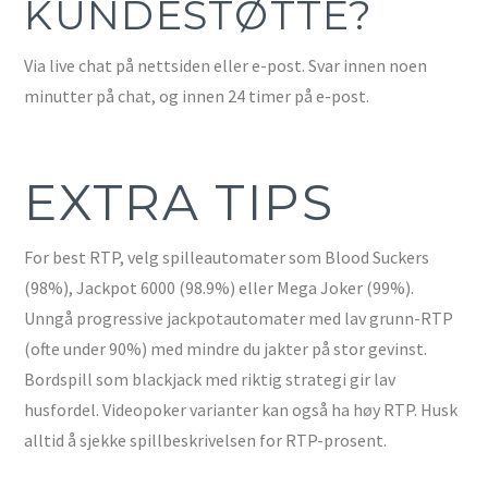
KUNDESTØTTE?
Via live chat på nettsiden eller e-post. Svar innen noen
minutter på chat, og innen 24 timer på e-post.
EXTRA TIPS
For best RTP, velg spilleautomater som Blood Suckers
(98%), Jackpot 6000 (98.9%) eller Mega Joker (99%).
Unngå progressive jackpotautomater med lav grunn-RTP
(ofte under 90%) med mindre du jakter på stor gevinst.
Bordspill som blackjack med riktig strategi gir lav
husfordel. Videopoker varianter kan også ha høy RTP. Husk
alltid å sjekke spillbeskrivelsen for RTP-prosent.