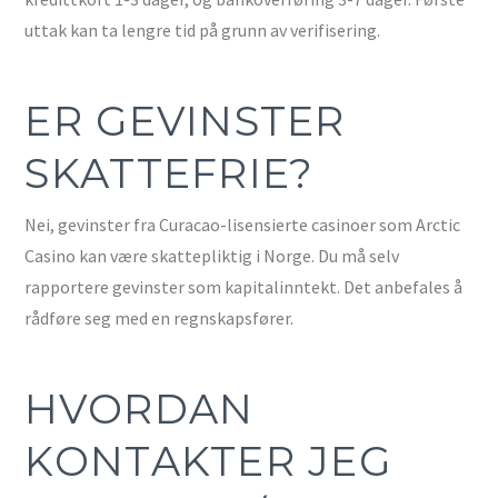
uttak kan ta lengre tid på grunn av verifisering.
ER GEVINSTER
SKATTEFRIE?
Nei, gevinster fra Curacao-lisensierte casinoer som Arctic
Casino kan være skattepliktig i Norge. Du må selv
rapportere gevinster som kapitalinntekt. Det anbefales å
rådføre seg med en regnskapsfører.
HVORDAN
KONTAKTER JEG