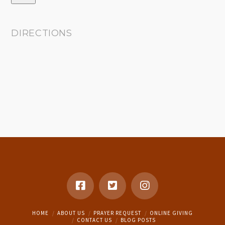
DIRECTIONS
HOME
ABOUT US
PRAYER REQUEST
ONLINE GIVING
CONTACT US
BLOG POSTS