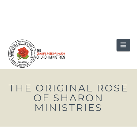
Nav
THE ORIGINAL ROSE
OF SHARON
MINISTRIES