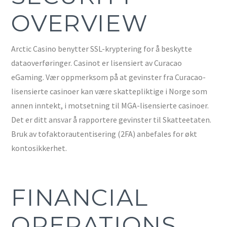
OVERVIEW
Arctic Casino benytter SSL-kryptering for å beskytte
dataoverføringer. Casinot er lisensiert av Curacao
eGaming. Vær oppmerksom på at gevinster fra Curacao-
lisensierte casinoer kan være skattepliktige i Norge som
annen inntekt, i motsetning til MGA-lisensierte casinoer.
Det er ditt ansvar å rapportere gevinster til Skatteetaten.
Bruk av tofaktorautentisering (2FA) anbefales for økt
kontosikkerhet.
FINANCIAL
OPERATIONS