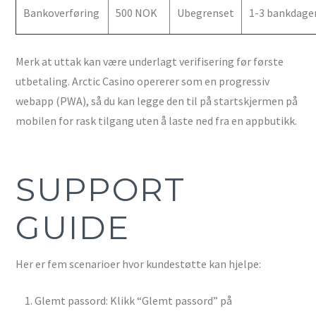
Bankoverføring
500 NOK
Ubegrenset
1-3 bankdage
Merk at uttak kan være underlagt verifisering før første
utbetaling. Arctic Casino opererer som en progressiv
webapp (PWA), så du kan legge den til på startskjermen på
mobilen for rask tilgang uten å laste ned fra en appbutikk.
SUPPORT
GUIDE
Her er fem scenarioer hvor kundestøtte kan hjelpe:
Glemt passord: Klikk “Glemt passord” på