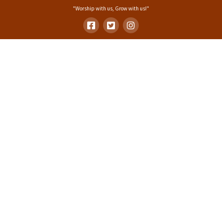
"Worship with us, Grow with us!"