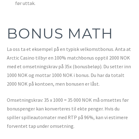
før uttak.
BONUS MATH
La oss ta et eksempel på en typisk velkomstbonus. Anta at
Arctic Casino tilbyr en 100% matchbonus opptil 2000 NOK
med et omsetningskrav på 35x (bonusbeløp). Du setter inn
1000 NOK og mottar 1000 NOK i bonus. Du har da totalt
2000 NOK på kontoen, men bonusen er låst.
Omsetningskrav: 35 x 1000 = 35 000 NOK må omsettes før
bonuspenger kan konverteres til ekte penger. Hvis du
spiller spilleautomater med RTP på 96%, kan vi estimere
forventet tap under omsetning.