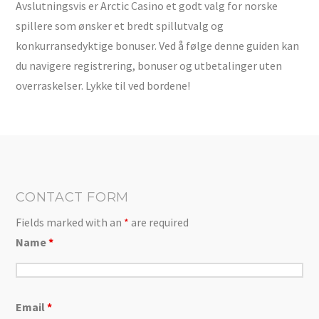
Avslutningsvis er Arctic Casino et godt valg for norske
spillere som ønsker et bredt spillutvalg og
konkurransedyktige bonuser. Ved å følge denne guiden kan
du navigere registrering, bonuser og utbetalinger uten
overraskelser. Lykke til ved bordene!
CONTACT FORM
Fields marked with an
*
are required
Name
*
Email
*