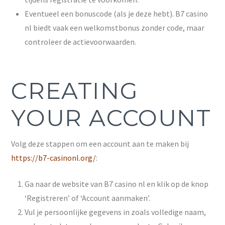
Eventueel een bonuscode (als je deze hebt). B7 casino
nl biedt vaak een welkomstbonus zonder code, maar
controleer de actievoorwaarden.
CREATING
YOUR ACCOUNT
Volg deze stappen om een account aan te maken bij
https://b7-casinonl.org/
:
Ga naar de website van B7 casino nl en klik op de knop
‘Registreren’ of ‘Account aanmaken’.
Vul je persoonlijke gegevens in zoals volledige naam,