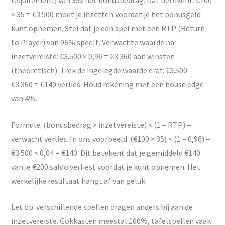
× 35 = €3.500 moet je inzetten voordat je het bonusgeld
kunt opnemen. Stel dat je een spel met een RTP (Return
to Player) van 96% speelt. Verwachte waarde na
inzetvereiste: €3.500 × 0,96 = €3.360 aan winsten
(theoretisch). Trek de ingelegde waarde eraf: €3.500 –
€3.360 = €140 verlies. Houd rekening met een house edge
van 4%.
Formule: (bonusbedrag × inzetvereiste) × (1 – RTP) =
verwacht verlies. In ons voorbeeld: (€100 × 35) × (1 – 0,96) =
€3.500 × 0,04 = €140. Dit betekent dat je gemiddeld €140
van je €200 saldo verliest voordat je kunt opnemen. Het
werkelijke resultaat hangt af van geluk.
Let op: verschillende spellen dragen anders bij aan de
inzetvereiste. Gokkasten meestal 100%, tafelspellen vaak