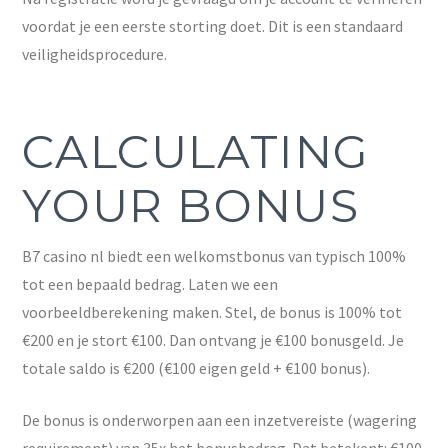
voordat je een eerste storting doet. Dit is een standaard
veiligheidsprocedure.
CALCULATING
YOUR BONUS
B7 casino nl biedt een welkomstbonus van typisch 100%
tot een bepaald bedrag. Laten we een
voorbeeldberekening maken. Stel, de bonus is 100% tot
€200 en je stort €100. Dan ontvang je €100 bonusgeld. Je
totale saldo is €200 (€100 eigen geld + €100 bonus).
De bonus is onderworpen aan een inzetvereiste (wagering
requirement) van 35x het bonusbedrag. Dat betekent: €100