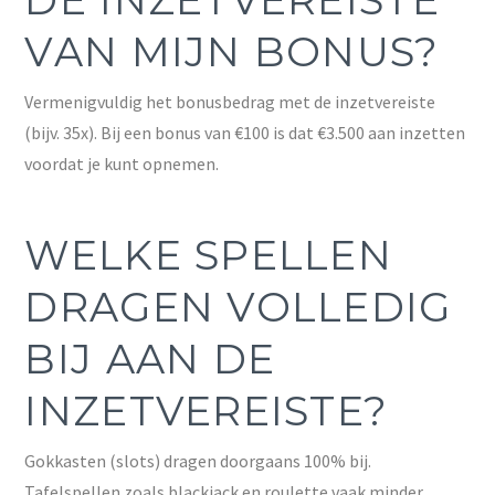
VAN MIJN BONUS?
Vermenigvuldig het bonusbedrag met de inzetvereiste
(bijv. 35x). Bij een bonus van €100 is dat €3.500 aan inzetten
voordat je kunt opnemen.
WELKE SPELLEN
DRAGEN VOLLEDIG
BIJ AAN DE
INZETVEREISTE?
Gokkasten (slots) dragen doorgaans 100% bij.
Tafelspellen zoals blackjack en roulette vaak minder,