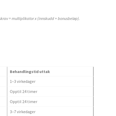
rav = multiplikator x (innskudd + bonusbeløp)
.
Behandlingstid uttak
1–3 virkedager
Opptil 24 timer
Opptil 24 timer
3–7 virkedager