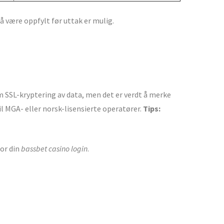
 være oppfylt før uttak er mulig.
 SSL-kryptering av data, men det er verdt å merke
il MGA- eller norsk-lisensierte operatører.
Tips:
for din
bassbet casino login
.