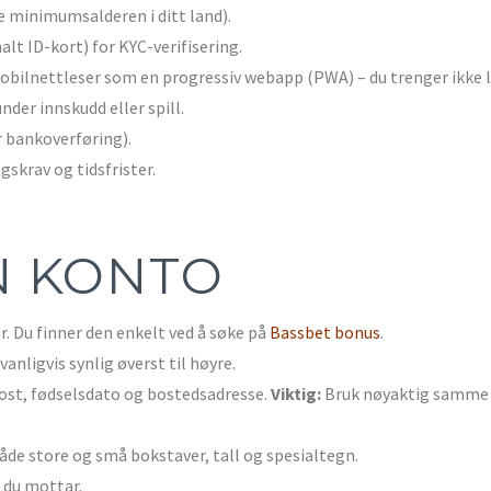
e minimumsalderen i ditt land).
alt ID-kort) for KYC-verifisering.
bilnettleser som en progressiv webapp (PWA) – du trenger ikke la
nder innskudd eller spill.
 bankoverføring).
skrav og tidsfrister.
N KONTO
er. Du finner den enkelt ved å søke på
Bassbet bonus
.
anligvis synlig øverst til høyre.
post, fødselsdato og bostedsadresse.
Viktig:
Bruk nøyaktig samme o
åde store og små bokstaver, tall og spesialtegn.
n du mottar.