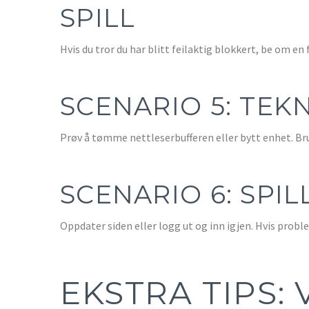
SPILL
Hvis du tror du har blitt feilaktig blokkert, be om e
SCENARIO 5: TEK
Prøv å tømme nettleserbufferen eller bytt enhet. Br
SCENARIO 6: SPIL
Oppdater siden eller logg ut og inn igjen. Hvis prob
EKSTRA TIPS: