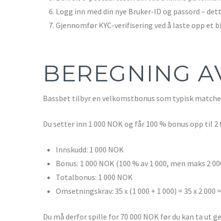
Logg inn med din nye Bruker-ID og passord – dett
Gjennomfør KYC-verifisering ved å laste opp et bi
BEREGNING A
Bassbet tilbyr en velkomstbonus som typisk matcher
Du setter inn 1 000 NOK og får 100 % bonus opp til 
Innskudd: 1 000 NOK
Bonus: 1 000 NOK (100 % av 1 000, men maks 2 000 
Totalbonus: 1 000 NOK
Omsetningskrav: 35 x (1 000 + 1 000) = 35 x 2 000
Du må derfor spille for 70 000 NOK før du kan ta ut ge