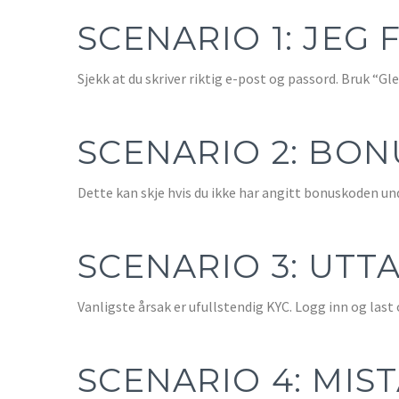
SCENARIO 1: JEG 
Sjekk at du skriver riktig e-post og passord. Bruk “G
SCENARIO 2: BON
Dette kan skje hvis du ikke har angitt bonuskoden un
SCENARIO 3: UTTA
Vanligste årsak er ufullstendig KYC. Logg inn og l
SCENARIO 4: MIS