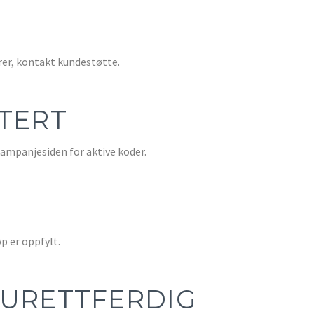
arer, kontakt kundestøtte.
ITERT
kampanjesiden for aktive koder.
p er oppfylt.
 URETTFERDIG