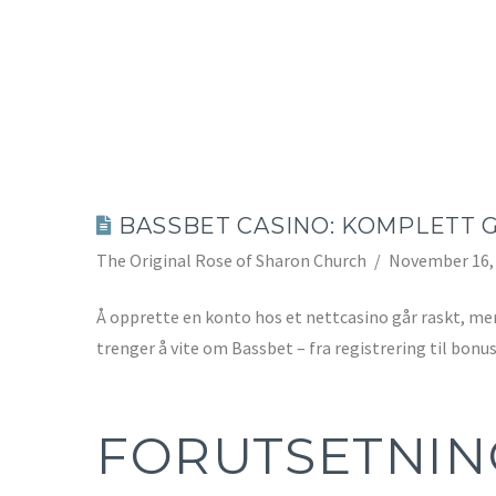
BASSBET CASINO: KOMPLETT G
The Original Rose of Sharon Church
November 16,
Å opprette en konto hos et nettcasino går raskt, men
trenger å vite om Bassbet – fra registrering til bon
FORUTSETNIN