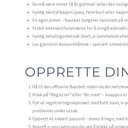
Du må være minst 18 år gammel (eller den lovlig
Gyldig identifikasjon (pass, førerkort eller nasjon
En egen enhet – Bassbet fungerer optimalt på mo
Stabil internettforbindelse for å unngå avbrudd u
Gyldig betalingsmetode (kort, e-lommebok eller
Les gjennom bonusvilkårene – spesielt omsetning
OPPRETTE DI
Gå til den offisielle Bassbet-siden via din nettles
Klikk på “Registrer” eller “Bli med” – knappen er v
Fyll ut registreringsskjemaet med fullt navn, e-
problemer under uttak.
Opprett et sikkert passord – minst 8 tegn, med b
Bekreft e-postadressen din ved å klikke på lenke