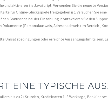
e und aktivieren Sie JavaScript. Verwenden Sie die neueste Versio
e Karte für Online-Glücksspiele freigegeben ist. Versuchen Sie ei
f den Bonuscode bei der Einzahlung. Kontaktieren Sie den Suppor
n Dokumente (Personalausweis, Adressnachweis) im Bereich „Konto
lte Umsatzbedingungen oder erreichte Auszahlungslimits sein. L
RT EINE TYPISCHE AU
allets bis zu 24 Stunden, Kreditkarten 1–3 Werktage, Banküberwe