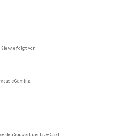
Sie wie folgt vor:
uracao eGaming.
e den Support per Live-Chat.