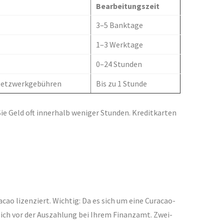
Bearbeitungszeit
3–5 Banktage
1–3 Werktage
0–24 Stunden
 Netzwerkgebühren
Bis zu 1 Stunde
ie Geld oft innerhalb weniger Stunden. Kreditkarten
ao lizenziert. Wichtig: Da es sich um eine Curacao-
ich vor der Auszahlung bei Ihrem Finanzamt. Zwei-