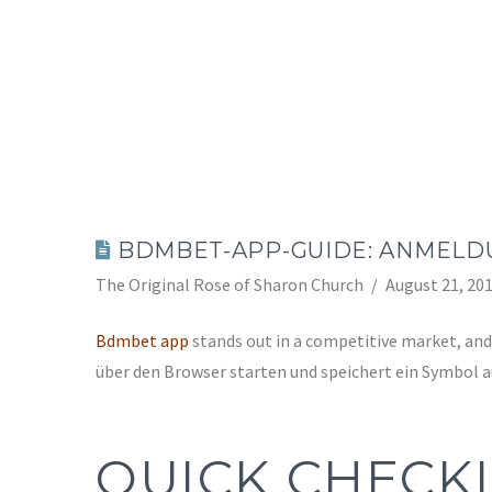
BDMBET-APP-GUIDE: ANMELD
The Original Rose of Sharon Church
August 21, 20
Bdmbet app
stands out in a competitive market, and 
über den Browser starten und speichert ein Symbol a
QUICK CHECKL