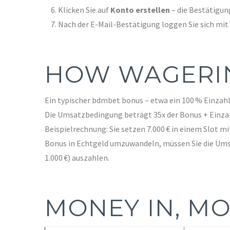
Klicken Sie auf
Konto erstellen
– die Bestätigun
Nach der E-Mail-Bestätigung loggen Sie sich mit
HOW WAGERI
Ein typischer bdmbet bonus – etwa ein 100 % Einzah
Die Umsatzbedingung beträgt 35x der Bonus + Einzahlun
Beispielrechnung: Sie setzen 7.000 € in einem Slot mit
Bonus in Echtgeld umzuwandeln, müssen Sie die Umsa
1.000 €) auszahlen.
MONEY IN, M