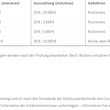
g (min/max)
Auszahlung (min/max)
Gebühren
€
20 € / 10.000 €
Kostenlos
€
20 € / 2.500 €
Kostenlos
€
10 € / 5.000 €
Kostenlos
 €
30 € / 10.000 €
Keine, aber
gen werden nach der Prüfung bearbeitet. Bei E-Wallets erhalten S
elung und ist nach den Standards der Glücksspielbehörde von Curac
icherweise der Einkommensteuer unterliegen – informieren Sie s