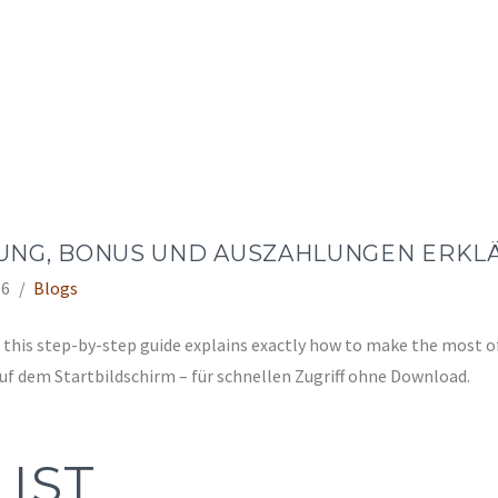
UNG, BONUS UND AUSZAHLUNGEN ERKL
16
Blogs
this step-by-step guide explains exactly how to make the most of
uf dem Startbildschirm – für schnellen Zugriff ohne Download.
IST