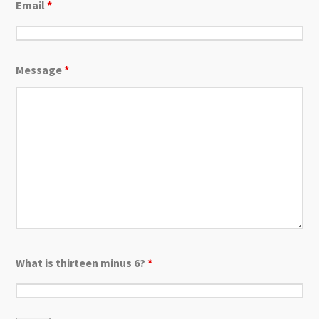
Email
*
Message
*
What is thirteen minus 6?
*