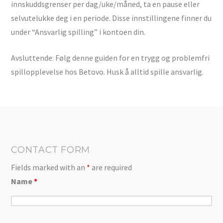
innskuddsgrenser per dag/uke/måned, ta en pause eller
selvutelukke deg i en periode. Disse innstillingene finner du
under “Ansvarlig spilling” i kontoen din.
Avsluttende: Følg denne guiden for en trygg og problemfri
spillopplevelse hos Betovo. Husk å alltid spille ansvarlig.
CONTACT FORM
Fields marked with an
*
are required
Name
*