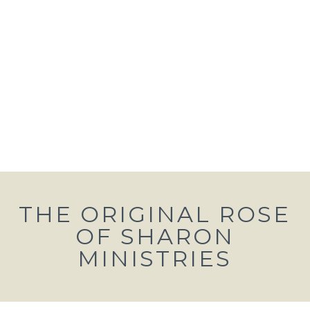
THE ORIGINAL ROSE
OF SHARON
MINISTRIES