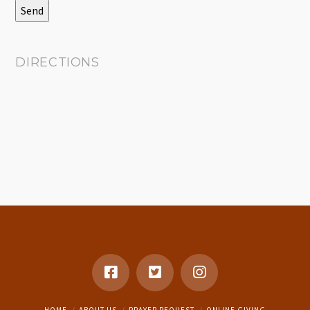
DIRECTIONS