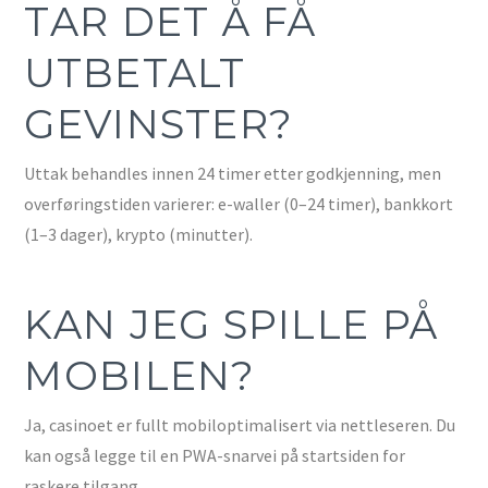
TAR DET Å FÅ
UTBETALT
GEVINSTER?
Uttak behandles innen 24 timer etter godkjenning, men
overføringstiden varierer: e-waller (0–24 timer), bankkort
(1–3 dager), krypto (minutter).
KAN JEG SPILLE PÅ
MOBILEN?
Ja, casinoet er fullt mobiloptimalisert via nettleseren. Du
kan også legge til en PWA-snarvei på startsiden for
raskere tilgang.