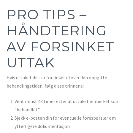
PRO TIPS –
HÅNDTERING
AV FORSINKET
UTTAK
Hvis uttaket ditt er forsinket utover den oppgitte
behandlingstiden, følg disse trinnene:
Vent minst 48 timer etter at uttaket er merket som
“behandlet”.
Sjekk e-posten din for eventuelle forespørsler om
ytterligere dokumentasjon.