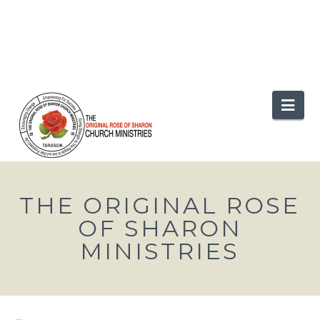
Nav
THE ORIGINAL ROSE
OF SHARON
MINISTRIES