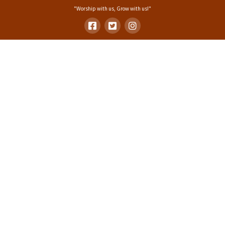
"Worship with us, Grow with us!"