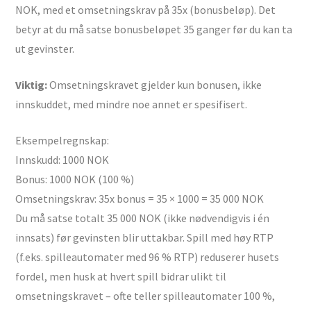
NOK, med et omsetningskrav på 35x (bonusbeløp). Det
betyr at du må satse bonusbeløpet 35 ganger før du kan ta
ut gevinster.
Viktig:
Omsetningskravet gjelder kun bonusen, ikke
innskuddet, med mindre noe annet er spesifisert.
Eksempelregnskap:
Innskudd: 1000 NOK
Bonus: 1000 NOK (100 %)
Omsetningskrav: 35x bonus = 35 × 1000 = 35 000 NOK
Du må satse totalt 35 000 NOK (ikke nødvendigvis i én
innsats) før gevinsten blir uttakbar. Spill med høy RTP
(f.eks. spilleautomater med 96 % RTP) reduserer husets
fordel, men husk at hvert spill bidrar ulikt til
omsetningskravet – ofte teller spilleautomater 100 %,