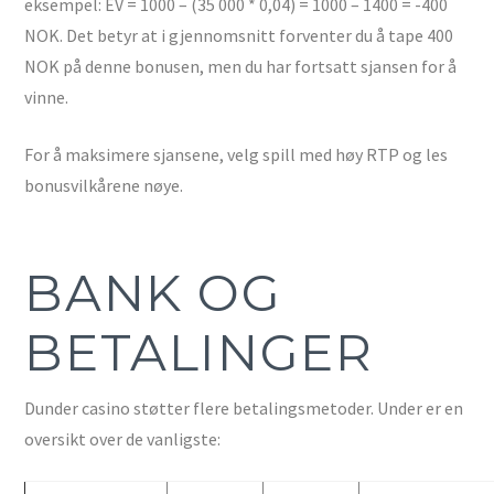
eksempel: EV = 1000 – (35 000 * 0,04) = 1000 – 1400 = -400
NOK. Det betyr at i gjennomsnitt forventer du å tape 400
NOK på denne bonusen, men du har fortsatt sjansen for å
vinne.
For å maksimere sjansene, velg spill med høy RTP og les
bonusvilkårene nøye.
BANK OG
BETALINGER
Dunder casino støtter flere betalingsmetoder. Under er en
oversikt over de vanligste: