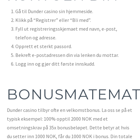
Gå til Dunder casino sin hjemmeside.
Klikk på “Registrer” eller “Bli med”.
Fyll ut registreringsskjemaet med navn, e-post,
telefon og adresse.
Opprett et sterkt passord.
Bekreft e-postadressen din via lenken du mottar.
Logg inn og gjør ditt første innskudd.
BONUSMATEMAT
Dunder casino tilbyr ofte en velkomstbonus. La oss se på et
typisk eksempel: 100% opptil 2000 NOK med et
omsetningskrav på 35x bonusbeløpet. Dette betyr at hvis
du setter inn 1000 NOK, får du 1000 NOK i bonus. Din totale