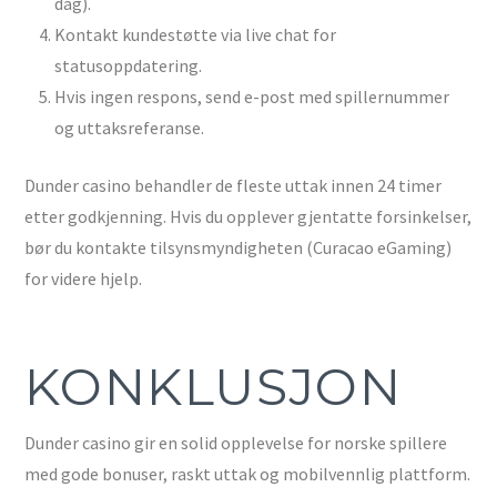
dag).
Kontakt kundestøtte via live chat for
statusoppdatering.
Hvis ingen respons, send e-post med spillernummer
og uttaksreferanse.
Dunder casino behandler de fleste uttak innen 24 timer
etter godkjenning. Hvis du opplever gjentatte forsinkelser,
bør du kontakte tilsynsmyndigheten (Curacao eGaming)
for videre hjelp.
KONKLUSJON
Dunder casino gir en solid opplevelse for norske spillere
med gode bonuser, raskt uttak og mobilvennlig plattform.