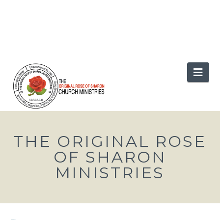
Nav
THE ORIGINAL ROSE
OF SHARON
MINISTRIES