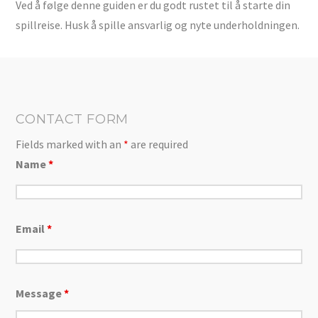
Ved å følge denne guiden er du godt rustet til å starte din
spillreise. Husk å spille ansvarlig og nyte underholdningen.
CONTACT FORM
Fields marked with an
*
are required
Name
*
Email
*
Message
*