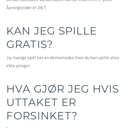
Åpningstider er 24/7.
KAN JEG SPILLE
GRATIS?
Ja, mange spill har en demomodus hvor du kan spille uten
ekte penger.
HVA GJØR JEG HVIS
UTTAKET ER
FORSINKET?