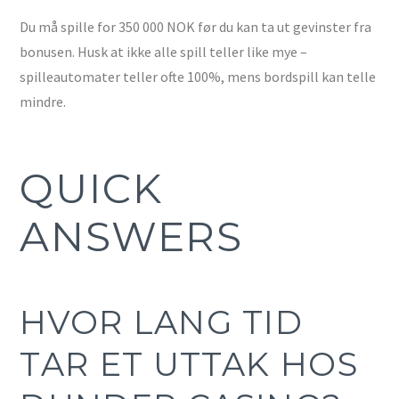
Du må spille for 350 000 NOK før du kan ta ut gevinster fra
bonusen. Husk at ikke alle spill teller like mye –
spilleautomater teller ofte 100%, mens bordspill kan telle
mindre.
QUICK
ANSWERS
HVOR LANG TID
TAR ET UTTAK HOS