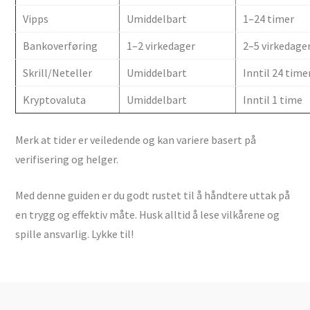
Vipps
Umiddelbart
1–24 timer
Bankoverføring
1–2 virkedager
2–5 virkedage
Skrill/Neteller
Umiddelbart
Inntil 24 time
Kryptovaluta
Umiddelbart
Inntil 1 time
Merk at tider er veiledende og kan variere basert på
verifisering og helger.
Med denne guiden er du godt rustet til å håndtere uttak på
en trygg og effektiv måte. Husk alltid å lese vilkårene og
spille ansvarlig. Lykke til!