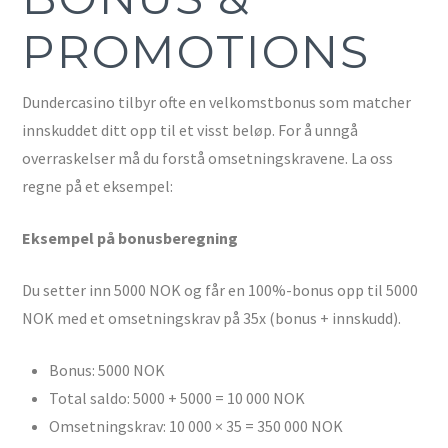
PROMOTIONS
Dundercasino tilbyr ofte en velkomstbonus som matcher
innskuddet ditt opp til et visst beløp. For å unngå
overraskelser må du forstå omsetningskravene. La oss
regne på et eksempel:
Eksempel på bonusberegning
Du setter inn 5000 NOK og får en 100%-bonus opp til 5000
NOK med et omsetningskrav på 35x (bonus + innskudd).
Bonus: 5000 NOK
Total saldo: 5000 + 5000 = 10 000 NOK
Omsetningskrav: 10 000 × 35 = 350 000 NOK