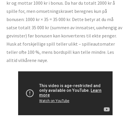
kr og mottar 1000 kr i bonus. Da har du totalt 2000 kr å
spille for, men omsetningskravet beregnes kun på
bonusen: 1000 kr × 35 = 35 000 kr. Dette betyr at du må
satse totalt 35 000 kr (summen av innsatser, uavhengig av
gevinster) før bonusen kan konverteres til ekte penger.
Husk at forskjellige spill teller ulikt – spilleautomater
teller ofte 100 %, mens bordspill kan telle mindre. Les
alltid vilkårene nøye.