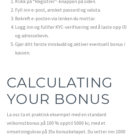
Klikk på “Registrer”-knappen på siden.
Fyll inn e-post, ønsket passord og valuta.
Bekreft e-posten via lenken du mottar.
Logg inn og fullfør KYC-verifisering ved å laste opp ID
og adressebevis.
Gjør ditt første innskudd og aktiver eventuell bonus i
kassen.
CALCULATING
YOUR BONUS
La oss ta et praktisk eksempel med en standard
velkomstbonus på 100 % opptil 5000 kr, med et
omsetningskrav på 35x bonusbeløpet. Du setter inn 1000