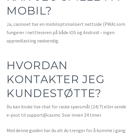
MOBIL?
Ja, casinoet har en mobiloptimalisert nettside (PWA) som
fungerer i nettleseren på både iOS og Android – ingen
appnedlasting nødvendig.
HVORDAN
KONTAKTER JEG
KUNDESTØTTE?
Du kan bruke live chat for raske spørsmål (24/7) eller sende
e-post til support@casino. Svar innen 24 timer.
Med denne guiden har du alt du trenger for å komme i gang