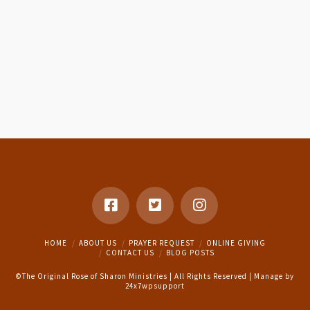
HOME
ABOUT US
PRAYER REQUEST
ONLINE GIVING
CONTACT US
BLOG POSTS
©The Original Rose of Sharon Ministries | All Rights Reserved | Manage by
24x7wpsupport