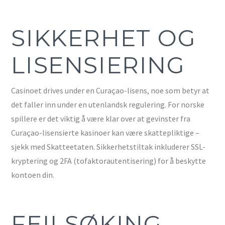
SIKKERHET OG
LISENSIERING
Casinoet drives under en Curaçao-lisens, noe som betyr at
det faller inn under en utenlandsk regulering. For norske
spillere er det viktig å være klar over at gevinster fra
Curaçao-lisensierte kasinoer kan være skattepliktige –
sjekk med Skatteetaten. Sikkerhetstiltak inkluderer SSL-
kryptering og 2FA (tofaktorautentisering) for å beskytte
kontoen din.
FEILSØKING