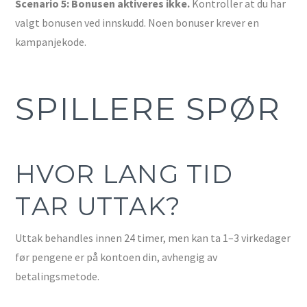
Scenario 5: Bonusen aktiveres ikke.
Kontroller at du har
valgt bonusen ved innskudd. Noen bonuser krever en
kampanjekode.
SPILLERE SPØR
HVOR LANG TID
TAR UTTAK?
Uttak behandles innen 24 timer, men kan ta 1–3 virkedager
før pengene er på kontoen din, avhengig av
betalingsmetode.