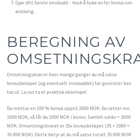
Gjør ditt første innskudd – husk å huke av for bonus om
ønskelig.
BEREGNING AV
OMSETNINGSKR
Omsetningskrav er hvor mange ganger du må satse
bonusbeløpet (og eventuelt innskuddet) før gevinster kan
tas ut. La oss ta et praktisk eksempel:
Du mottar en 100 % bonus opptil 2000 NOK. Du setter inn
1000 NOK, så får du 1000 NOK i bonus. Samlet saldo = 2000
NOK. Omsetningskravet er 35x bonusbeløpet (35 × 1000 =
35 000 NOK). Dette betyr at du må satse totalt 35 000 NOK