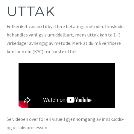
UTTAK
Folkeriket casino tilbyr flere betalingsmetoder. Innskudd
behandles vanligvis umiddelbart, mens uttak kan ta 1–3
virkedager avhengig av metode. Merk at du må verifisere
kontoen din (KYC) før første uttak.
Se videoen over for en visuell gjennomgang av innskudds-
og uttaksprosessen.