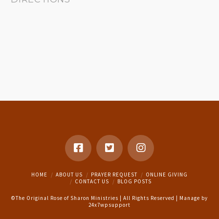
HOME
ABOUT US
PRAYER REQUEST
ONLINE GIVING
CONTACT US
BLOG POSTS
©The Original Rose of Sharon Ministries | All Rights Reserved | Manage by
24x7wpsupport