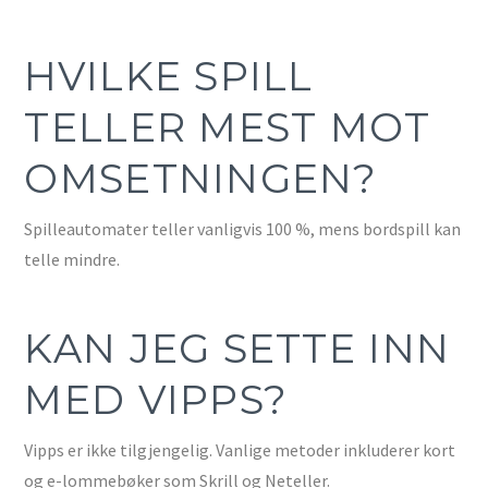
HVILKE SPILL
TELLER MEST MOT
OMSETNINGEN?
Spilleautomater teller vanligvis 100 %, mens bordspill kan
telle mindre.
KAN JEG SETTE INN
MED VIPPS?
Vipps er ikke tilgjengelig. Vanlige metoder inkluderer kort
og e-lommebøker som Skrill og Neteller.