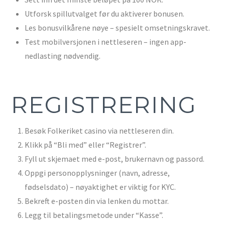
Utforsk spillutvalget før du aktiverer bonusen.
Les bonusvilkårene nøye – spesielt omsetningskravet.
Test mobilversjonen i nettleseren – ingen app-
nedlasting nødvendig.
REGISTRERING
Besøk Folkeriket casino via nettleseren din.
Klikk på “Bli med” eller “Registrer”.
Fyll ut skjemaet med e-post, brukernavn og passord.
Oppgi personopplysninger (navn, adresse,
fødselsdato) – nøyaktighet er viktig for KYC.
Bekreft e-posten din via lenken du mottar.
Legg til betalingsmetode under “Kasse”.