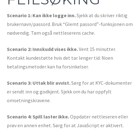
Scenario 1: Kan ikke logge inn.
Sjekk at du skriver riktig
brukernavn/passord. Bruk “Glemt passord”-funksjonen om
nødvendig. Tøm også nettleserens cache.
Scenario 2: Innskudd vises ikke.
Vent 15 minutter.
Kontakt kundestøtte hvis det tar lenger tid. Noen
betalingsmetoder kan ha forsinkelser.
Scenario 3: Uttak blir avvist.
Sørg for at KYC-dokumenter
er sendt inn og godkjent. Sjekk om du har oppfylt
omsetningskravene.
Scenario 4: Spill laster ikke.
Oppdater nettleseren eller
prøv en annen enhet. Sørg for at JavaScript er aktivert.