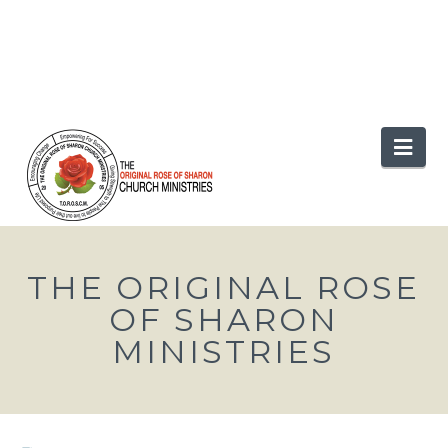
Nav
THE ORIGINAL ROSE
OF SHARON
MINISTRIES