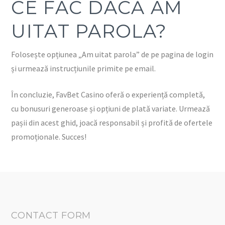
CE FAC DACĂ AM
UITAT PAROLA?
Folosește opțiunea „Am uitat parola” de pe pagina de login
și urmează instrucțiunile primite pe email.
În concluzie, FavBet Casino oferă o experiență completă,
cu bonusuri generoase și opțiuni de plată variate. Urmează
pașii din acest ghid, joacă responsabil și profită de ofertele
promoționale. Succes!
CONTACT FORM