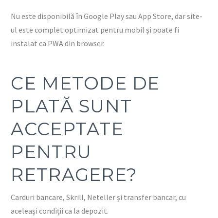
Nu este disponibilă în Google Play sau App Store, dar site-
ul este complet optimizat pentru mobil și poate fi
instalat ca PWA din browser.
CE METODE DE
PLATĂ SUNT
ACCEPTATE
PENTRU
RETRAGERE?
Carduri bancare, Skrill, Neteller și transfer bancar, cu
aceleași condiții ca la depozit.