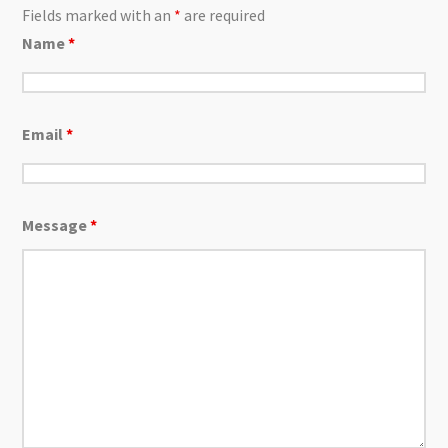
Fields marked with an
*
are required
Name
*
Email
*
Message
*