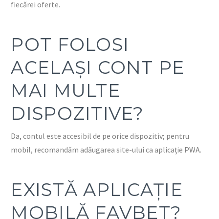
fiecărei oferte.
POT FOLOSI
ACELAȘI CONT PE
MAI MULTE
DISPOZITIVE?
Da, contul este accesibil de pe orice dispozitiv; pentru
mobil, recomandăm adăugarea site-ului ca aplicație PWA.
EXISTĂ APLICAȚIE
MOBILĂ FAVBET?