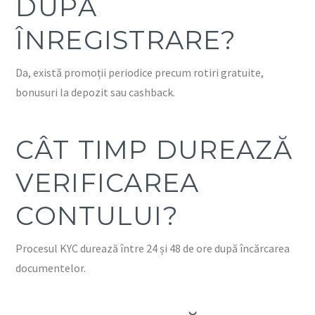
DUPĂ
ÎNREGISTRARE?
Da, există promoții periodice precum rotiri gratuite,
bonusuri la depozit sau cashback.
CÂT TIMP DUREAZĂ
VERIFICAREA
CONTULUI?
Procesul KYC durează între 24 și 48 de ore după încărcarea
documentelor.