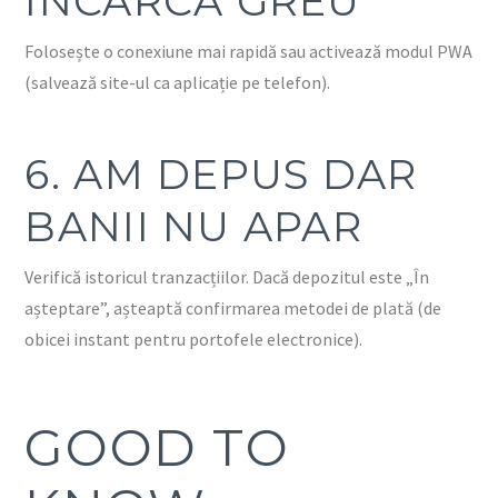
ÎNCARCĂ GREU
Folosește o conexiune mai rapidă sau activează modul PWA
(salvează site-ul ca aplicație pe telefon).
6. AM DEPUS DAR
BANII NU APAR
Verifică istoricul tranzacțiilor. Dacă depozitul este „În
așteptare”, așteaptă confirmarea metodei de plată (de
obicei instant pentru portofele electronice).
GOOD TO