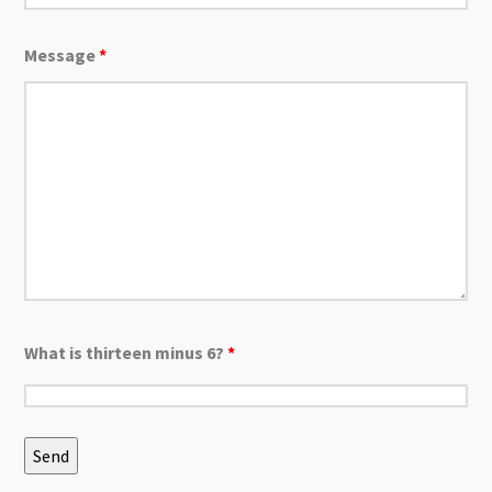
Message
*
What is thirteen minus 6?
*