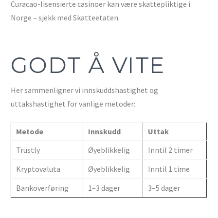
Curacao-lisensierte casinoer kan være skattepliktige i
Norge – sjekk med Skatteetaten.
GODT Å VITE
Her sammenligner vi innskuddshastighet og
uttakshastighet for vanlige metoder:
Metode
Innskudd
Uttak
Trustly
Øyeblikkelig
Inntil 2 timer
Kryptovaluta
Øyeblikkelig
Inntil 1 time
Bankoverføring
1–3 dager
3–5 dager