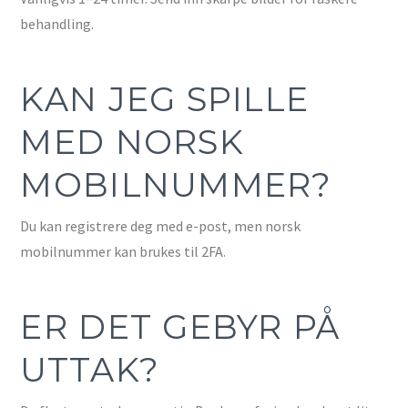
behandling.
KAN JEG SPILLE
MED NORSK
MOBILNUMMER?
Du kan registrere deg med e-post, men norsk
mobilnummer kan brukes til 2FA.
ER DET GEBYR PÅ
UTTAK?