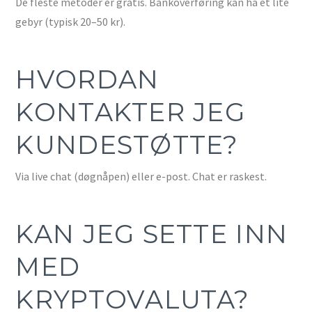
De fleste metoder er gratis. Bankoverføring kan ha et lite
gebyr (typisk 20–50 kr).
HVORDAN
KONTAKTER JEG
KUNDESTØTTE?
Via live chat (døgnåpen) eller e-post. Chat er raskest.
KAN JEG SETTE INN
MED
KRYPTOVALUTA?