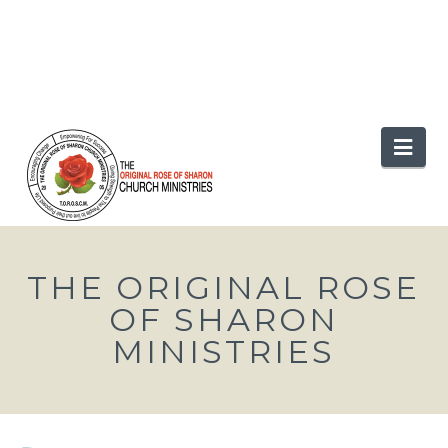
Nav
THE ORIGINAL ROSE
OF SHARON
MINISTRIES