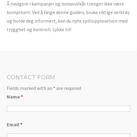
Å navigere i kampanjer og bonusvilkår trenger ikke være
komplisert. Ved å følge denne guiden, bruke riktige verktøy
og holde deg informert, kan du nyte spillopplevelsen med
trygghet og kontroll. Lykke til!
CONTACT FORM
Fields marked with an
*
are required
Name
*
Email
*