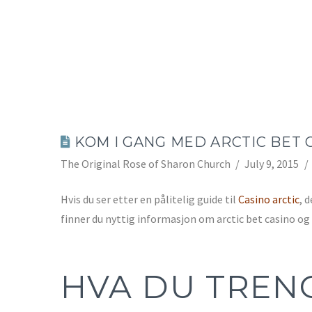
KOM I GANG MED ARCTIC BET 
The Original Rose of Sharon Church
July 9, 2015
Hvis du ser etter en pålitelig guide til
Casino arctic
, 
finner du nyttig informasjon om arctic bet casino og 
HVA DU TREN