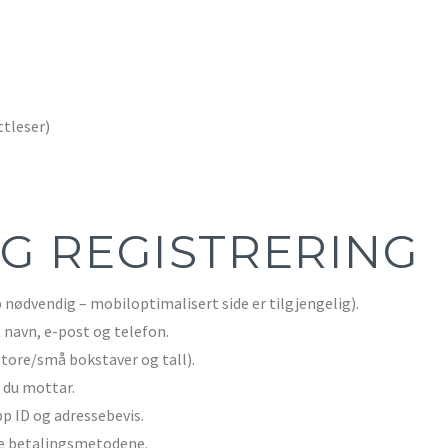
ttleser)
G REGISTRERING
p nødvendig – mobiloptimalisert side er tilgjengelig).
t navn, e-post og telefon.
store/små bokstaver og tall).
n du mottar.
pp ID og adressebevis.
ige betalingsmetodene.