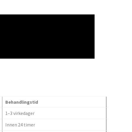
Behandlingstid
1–3 virkedager
Innen 24 timer