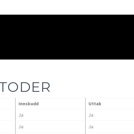
ETODER
Innskudd
Uttak
Ja
Ja
Ja
Ja