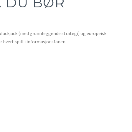
A DU BØR
 blackjack (med grunnleggende strategi) og europeisk
 hvert spill i informasjonsfanen.