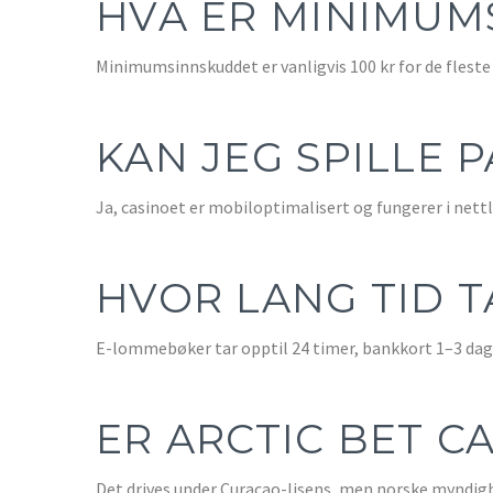
HVA ER MINIMUM
Minimumsinnskuddet er vanligvis 100 kr for de flest
KAN JEG SPILLE 
Ja, casinoet er mobiloptimalisert og fungerer i nett
HVOR LANG TID T
E-lommebøker tar opptil 24 timer, bankkort 1–3 dage
ER ARCTIC BET C
Det drives under Curacao-lisens, men norske myndighe