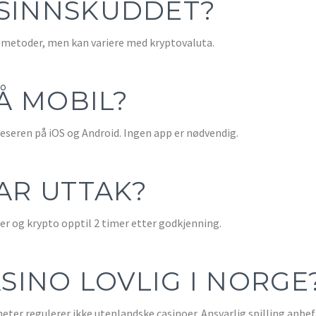
SINNSKUDDET?
e metoder, men kan variere med kryptovaluta.
PÅ MOBIL?
leseren på iOS og Android. Ingen app er nødvendig.
AR UTTAK?
r og krypto opptil 2 timer etter godkjenning.
ASINO LOVLIG I NORGE
ter regulerer ikke utenlandske casinoer. Ansvarlig spilling anbef