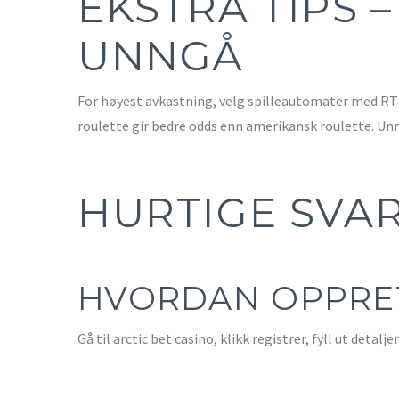
EKSTRA TIPS 
UNNGÅ
For høyest avkastning, velg spilleautomater med RTP
roulette gir bedre odds enn amerikansk roulette. Unn
HURTIGE SVA
HVORDAN OPPRET
Gå til arctic bet casino, klikk registrer, fyll ut detal