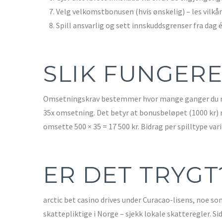
Velg velkomstbonusen (hvis ønskelig) – les vilkå
Spill ansvarlig og sett innskuddsgrenser fra dag 
SLIK FUNGER
Omsetningskrav bestemmer hvor mange ganger du må s
35x omsetning. Det betyr at bonusbeløpet (1000 kr)
omsette 500 × 35 = 17 500 kr. Bidrag per spilltype var
ER DET TRYGT
arctic bet casino drives under Curacao-lisens, noe so
skattepliktige i Norge – sjekk lokale skatteregler. Si