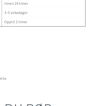
Innen 24 timer
3–5 virkedager
Opptil 2 timer
øtte.