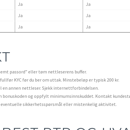
Ja
Ja
Ja
Ja
Ja
Ja
KT
lemt passord” eller tøm nettleserens buffer.
lfør KYC før du ber om uttak. Minstebeløp er typisk 200 kr.
il en annen nettleser. Sjekk internettforbindelsen.
inn bonuskoden og oppfylt minimumsinnskuddet. Kontakt kundest
 eventuelle sikkerhetsspørsmål eller mistenkelig aktivitet.