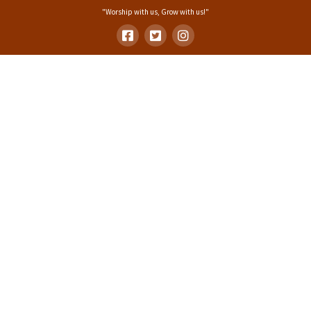
"Worship with us, Grow with us!"