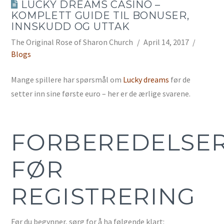
LUCKY DREAMS CASINO –
KOMPLETT GUIDE TIL BONUSER,
INNSKUDD OG UTTAK
The Original Rose of Sharon Church
April 14, 2017
Blogs
Mange spillere har spørsmål om
Lucky dreams
før de
setter inn sine første euro – her er de ærlige svarene.
FORBEREDELSE
FØR
REGISTRERING
Før du begynner, sørg for å ha følgende klart: