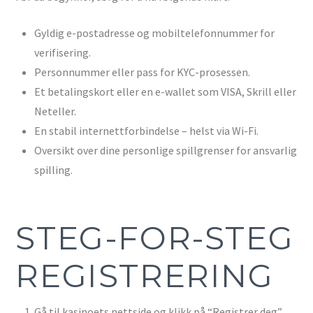
Gyldig e-postadresse og mobiltelefonnummer for
verifisering.
Personnummer eller pass for KYC-prosessen.
Et betalingskort eller en e-wallet som VISA, Skrill eller
Neteller.
En stabil internettforbindelse – helst via Wi-Fi.
Oversikt over dine personlige spillgrenser for ansvarlig
spilling.
STEG-FOR-STEG
REGISTRERING
Gå til kasinoets nettside og klikk på “Registrer deg”.