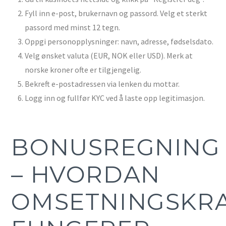
Fyll inn e-post, brukernavn og passord. Velg et sterkt
passord med minst 12 tegn.
Oppgi personopplysninger: navn, adresse, fødselsdato.
Velg ønsket valuta (EUR, NOK eller USD). Merk at
norske kroner ofte er tilgjengelig.
Bekreft e-postadressen via lenken du mottar.
Logg inn og fullfør KYC ved å laste opp legitimasjon.
BONUSREGNING
– HVORDAN
OMSETNINGSKR