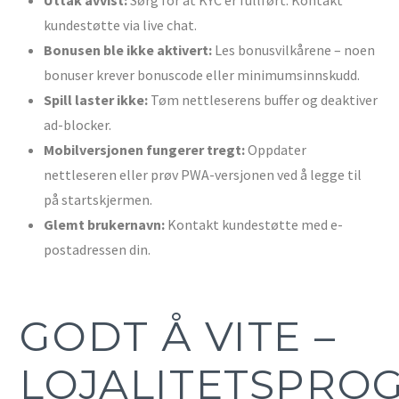
kundestøtte via live chat.
Bonusen ble ikke aktivert:
Les bonusvilkårene – noen
bonuser krever bonuscode eller minimumsinnskudd.
Spill laster ikke:
Tøm nettleserens buffer og deaktiver
ad-blocker.
Mobilversjonen fungerer tregt:
Oppdater
nettleseren eller prøv PWA-versjonen ved å legge til
på startskjermen.
Glemt brukernavn:
Kontakt kundestøtte med e-
postadressen din.
GODT Å VITE –
LOJALITETSPRO