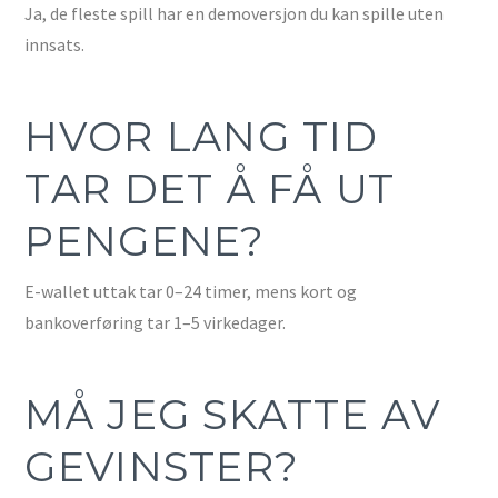
Ja, de fleste spill har en demoversjon du kan spille uten
innsats.
HVOR LANG TID
TAR DET Å FÅ UT
PENGENE?
E-wallet uttak tar 0–24 timer, mens kort og
bankoverføring tar 1–5 virkedager.
MÅ JEG SKATTE AV
GEVINSTER?