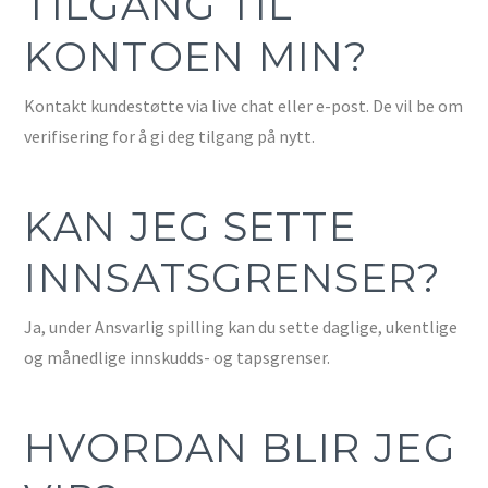
TILGANG TIL
KONTOEN MIN?
Kontakt kundestøtte via live chat eller e-post. De vil be om
verifisering for å gi deg tilgang på nytt.
KAN JEG SETTE
INNSATSGRENSER?
Ja, under Ansvarlig spilling kan du sette daglige, ukentlige
og månedlige innskudds- og tapsgrenser.
HVORDAN BLIR JEG