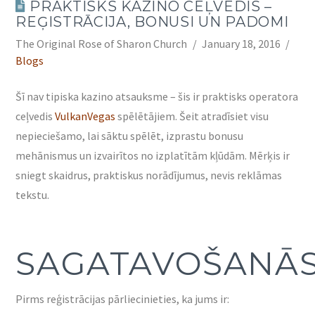
PRAKTISKS KAZINO CEĻVEDIS –
REĢISTRĀCIJA, BONUSI UN PADOMI
The Original Rose of Sharon Church
January 18, 2016
Blogs
Šī nav tipiska kazino atsauksme – šis ir praktisks operatora
ceļvedis
VulkanVegas
spēlētājiem. Šeit atradīsiet visu
nepieciešamo, lai sāktu spēlēt, izprastu bonusu
mehānismus un izvairītos no izplatītām kļūdām. Mērķis ir
sniegt skaidrus, praktiskus norādījumus, nevis reklāmas
tekstu.
SAGATAVOŠANĀ
Pirms reģistrācijas pārliecinieties, ka jums ir: