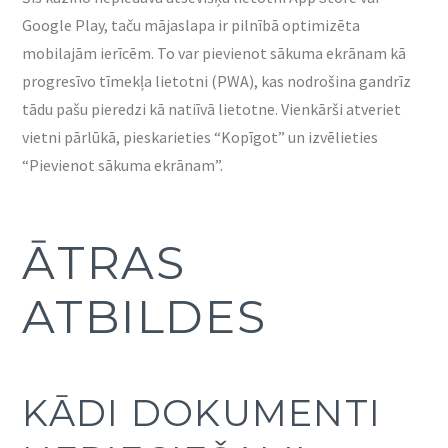
Google Play, taču mājaslapa ir pilnībā optimizēta
mobilajām ierīcēm. To var pievienot sākuma ekrānam kā
progresīvo tīmekļa lietotni (PWA), kas nodrošina gandrīz
tādu pašu pieredzi kā natiīvā lietotne. Vienkārši atveriet
vietni pārlūkā, pieskarieties “Kopīgot” un izvēlieties
“Pievienot sākuma ekrānam”.
ĀTRAS
ATBILDES
KĀDI DOKUMENTI