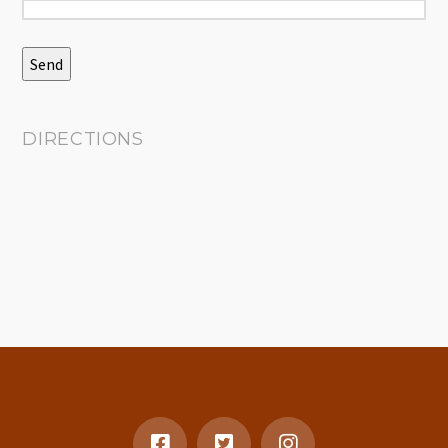
DIRECTIONS