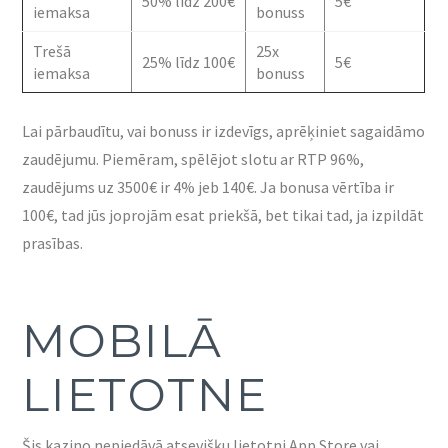
50% līdz 200€
5€
iemaksa
bonuss
Trešā
25x
25% līdz 100€
5€
iemaksa
bonuss
Lai pārbaudītu, vai bonuss ir izdevīgs, aprēķiniet sagaidāmo
zaudējumu. Piemēram, spēlējot slotu ar RTP 96%,
zaudējums uz 3500€ ir 4% jeb 140€. Ja bonusa vērtība ir
100€, tad jūs joprojām esat priekšā, bet tikai tad, ja izpildāt
prasības.
MOBILĀ
LIETOTNE
Šis kazino nepiedāvā atsevišķu lietotni App Store vai