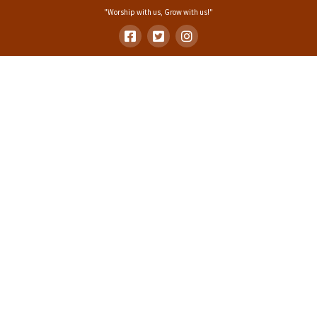
"Worship with us, Grow with us!"