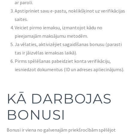
ar paroli.
Apstipriniet savu e-pastu, noklikšķinot uz verifikācijas
saites.
Veiciet pirmo iemaksu, izmantojot kādu no
pieejamajām maksājumu metodēm.
Ja vēlaties, aktivizējiet sagaidīšanas bonusu (parasti
tas ir jāizvēlas iemaksas laikā).
Pirms spēlēšanas pabeidziet konta verifikāciju,
iesniedzot dokumentus (ID un adreses apliecinājums).
KĀ DARBOJAS
BONUSI
Bonusi ir viena no galvenajām priekšrocībām spēlējot