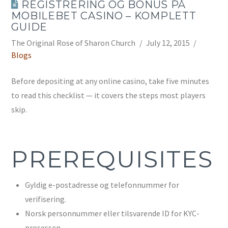
REGISTRERING OG BONUS PÅ
MOBILEBET CASINO – KOMPLETT
GUIDE
The Original Rose of Sharon Church
July 12, 2015
Blogs
Before depositing at any online casino, take five minutes
to read this checklist — it covers the steps most players
skip.
PREREQUISITES
Gyldig e-postadresse og telefonnummer for
verifisering.
Norsk personnummer eller tilsvarende ID for KYC-
prosessen.