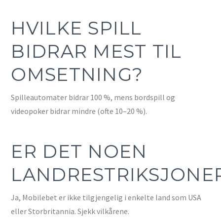
HVILKE SPILL
BIDRAR MEST TIL
OMSETNING?
Spilleautomater bidrar 100 %, mens bordspill og
videopoker bidrar mindre (ofte 10–20 %).
ER DET NOEN
LANDRESTRIKSJONE
Ja, Mobilebet er ikke tilgjengelig i enkelte land som USA
eller Storbritannia. Sjekk vilkårene.