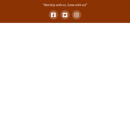
"Worship with us, Grow with us!"