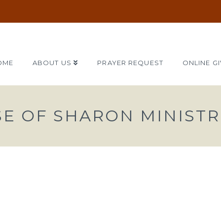
OME
ABOUT US
PRAYER REQUEST
ONLINE GI
SE OF SHARON MINISTR