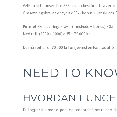
Velkomstbonusen hos 888 casino består ofte av en inn
Omsetningskravet er typisk 35x (bonus + innskudd). 
Formel:
Omsetningskrav = (innskudd + bonus) × 35
Med tall: (1000 + 1000) × 35 = 70 000 kr.
Du må spille for 70 000 kr før gevinsten kan tas ut. 
NEED TO KN
HVORDAN FUNGER
Du logger inn med e-post og passord på nettsiden. Har