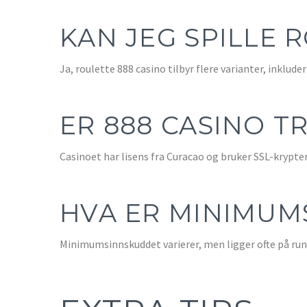
KAN JEG SPILLE 
Ja, roulette 888 casino tilbyr flere varianter, inklud
ER 888 CASINO T
Casinoet har lisens fra Curacao og bruker SSL-krypter
HVA ER MINIMUM
Minimumsinnskuddet varierer, men ligger ofte på ru