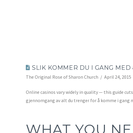
SLIK KOMMER DU I GANG MED 
The Original Rose of Sharon Church
April 24, 2015
Online casinos vary widely in quality — this guide cu
gjennomgang av alt du trenger for å komme i gang med
WHAT YOU NE