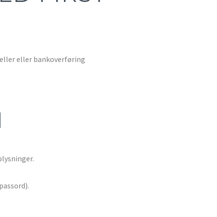
eller eller bankoverføring
N
plysninger.
passord).