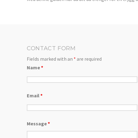
CONTACT FORM
Fields marked with an
*
are required
Name
*
Email
*
Message
*