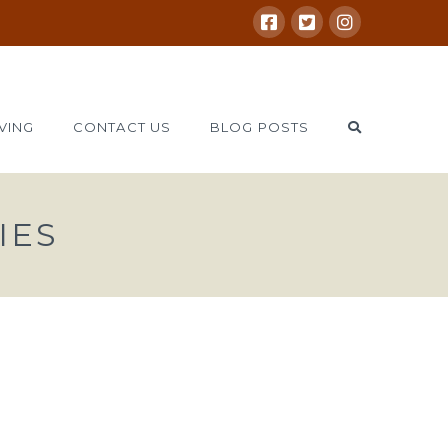
VING
CONTACT US
BLOG POSTS
IES