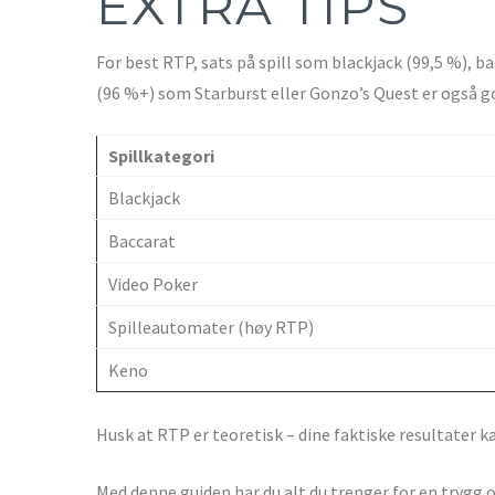
EXTRA TIPS
For best RTP, sats på spill som blackjack (99,5 %),
(96 %+) som Starburst eller Gonzo’s Quest er også g
Spillkategori
Blackjack
Baccarat
Video Poker
Spilleautomater (høy RTP)
Keno
Husk at RTP er teoretisk – dine faktiske resultater ka
Med denne guiden har du alt du trenger for en trygg 