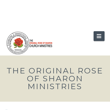
Nav
THE ORIGINAL ROSE
OF SHARON
MINISTRIES