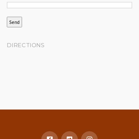
DIRECTIONS