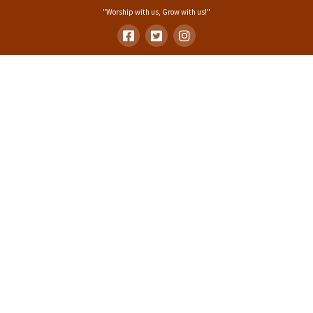
"Worship with us, Grow with us!"