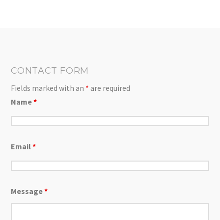
CONTACT FORM
Fields marked with an
*
are required
Name
*
Email
*
Message
*