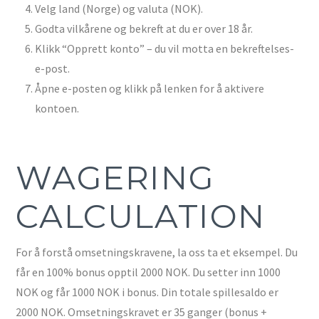
Velg land (Norge) og valuta (NOK).
Godta vilkårene og bekreft at du er over 18 år.
Klikk “Opprett konto” – du vil motta en bekreftelses-
e-post.
Åpne e-posten og klikk på lenken for å aktivere
kontoen.
WAGERING
CALCULATION
For å forstå omsetningskravene, la oss ta et eksempel. Du
får en 100% bonus opptil 2000 NOK. Du setter inn 1000
NOK og får 1000 NOK i bonus. Din totale spillesaldo er
2000 NOK. Omsetningskravet er 35 ganger (bonus +