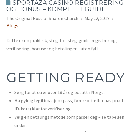
SPORTAZA CASINO REGISTRERING
OG BONUS – KOMPLETT GUIDE
The Original Rose of Sharon Church
May 22, 2018
Blogs
Dette er en praktisk, steg-for-steg-guide: registrering,
verifisering, bonuser og betalinger – uten fyll.
GETTING READY
Sørg for at du er over 18 år og bosatt i Norge.
Ha gyldig legitimasjon (pass, førerkort eller nasjonalt
ID-kort) klar for verifisering.
Velg en betalingsmetode som passer deg – se tabellen
under.