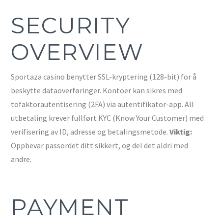
SECURITY
OVERVIEW
Sportaza casino benytter SSL-kryptering (128-bit) for å
beskytte dataoverføringer. Kontoer kan sikres med
tofaktorautentisering (2FA) via autentifikator-app. All
utbetaling krever fullført KYC (Know Your Customer) med
verifisering av ID, adresse og betalingsmetode.
Viktig:
Oppbevar passordet ditt sikkert, og del det aldri med
andre.
PAYMENT