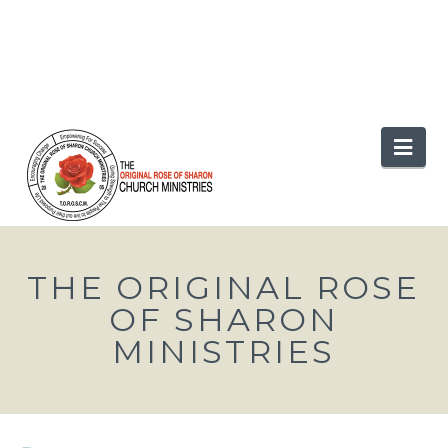
Nav
THE ORIGINAL ROSE
OF SHARON
MINISTRIES