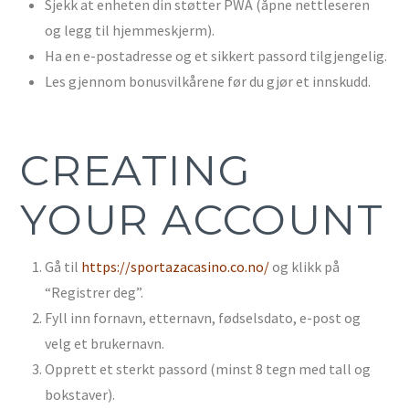
Sjekk at enheten din støtter PWA (åpne nettleseren
og legg til hjemmeskjerm).
Ha en e-postadresse og et sikkert passord tilgjengelig.
Les gjennom bonusvilkårene før du gjør et innskudd.
CREATING
YOUR ACCOUNT
Gå til
https://sportazacasino.co.no/
og klikk på
“Registrer deg”.
Fyll inn fornavn, etternavn, fødselsdato, e-post og
velg et brukernavn.
Opprett et sterkt passord (minst 8 tegn med tall og
bokstaver).