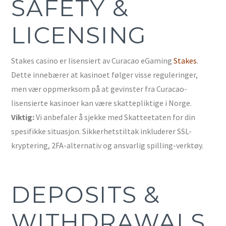
SAFETY &
LICENSING
Stakes casino er lisensiert av Curacao eGaming
Stakes
.
Dette innebærer at kasinoet følger visse reguleringer,
men vær oppmerksom på at gevinster fra Curacao-
lisensierte kasinoer kan være skattepliktige i Norge.
Viktig:
Vi anbefaler å sjekke med Skatteetaten for din
spesifikke situasjon. Sikkerhetstiltak inkluderer SSL-
kryptering, 2FA-alternativ og ansvarlig spilling-verktøy.
DEPOSITS &
WITHDRAWALS