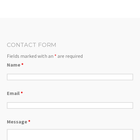
CONTACT FORM
Fields marked with an
*
are required
Name
*
Email
*
Message
*