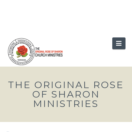
Nav
THE ORIGINAL ROSE
OF SHARON
MINISTRIES