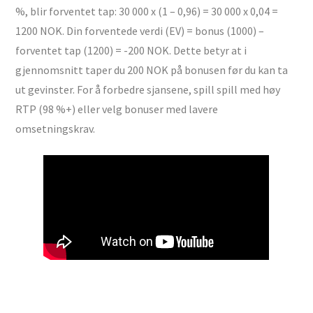
%, blir forventet tap: 30 000 x (1 – 0,96) = 30 000 x 0,04 =
1200 NOK. Din forventede verdi (EV) = bonus (1000) –
forventet tap (1200) = -200 NOK. Dette betyr at i
gjennomsnitt taper du 200 NOK på bonusen før du kan ta
ut gevinster. For å forbedre sjansene, spill spill med høy
RTP (98 %+) eller velg bonuser med lavere
omsetningskrav.