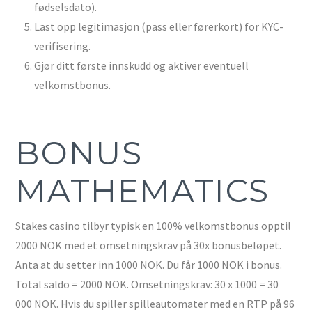
fødselsdato).
Last opp legitimasjon (pass eller førerkort) for KYC-
verifisering.
Gjør ditt første innskudd og aktiver eventuell
velkomstbonus.
BONUS
MATHEMATICS
Stakes casino tilbyr typisk en 100% velkomstbonus opptil
2000 NOK med et omsetningskrav på 30x bonusbeløpet.
Anta at du setter inn 1000 NOK. Du får 1000 NOK i bonus.
Total saldo = 2000 NOK. Omsetningskrav: 30 x 1000 = 30
000 NOK. Hvis du spiller spilleautomater med en RTP på 96