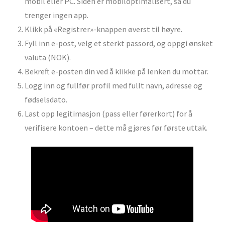
mobil eller PC. Siden er mobiloptimalisert, så du
trenger ingen app.
Klikk på «Registrer»-knappen øverst til høyre.
Fyll inn e-post, velg et sterkt passord, og oppgi ønsket
valuta (NOK).
Bekreft e-posten din ved å klikke på lenken du mottar.
Logg inn og fullfør profil med fullt navn, adresse og
fødselsdato.
Last opp legitimasjon (pass eller førerkort) for å
verifisere kontoen – dette må gjøres før første uttak.