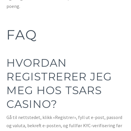
poeng.
FAQ
HVORDAN
REGISTRERER JEG
MEG HOS TSARS
CASINO?
Gå til nettstedet, klikk «Registrer», fyll ut e-post, passord
og valuta, bekreft e-posten, og fullfør KYC-verifisering før