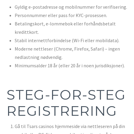
Gyldig e-postadresse og mobilnummer for verifisering.
Personnummer eller pass for KYC-prosessen.
Betalingskort, e-lommebok eller forhåndsbetalt
kredittkort.
Stabil internettforbindelse (Wi-Fi eller mobildata).
Moderne nettleser (Chrome, Firefox, Safari) – ingen
nedlastning nødvendig.
Minimumsalder 18 år (eller 20 år i noen jurisdiksjoner).
STEG-FOR-STEG
REGISTRERING
Gå til Tsars casinos hjemmeside via nettleseren på din