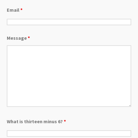
Email
*
Message
*
What is thirteen minus 6?
*