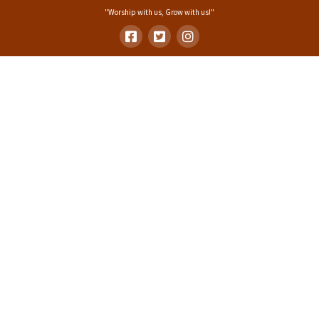
"Worship with us, Grow with us!"