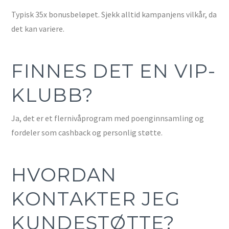
Typisk 35x bonusbeløpet. Sjekk alltid kampanjens vilkår, da
det kan variere.
FINNES DET EN VIP-
KLUBB?
Ja, det er et flernivåprogram med poenginnsamling og
fordeler som cashback og personlig støtte.
HVORDAN
KONTAKTER JEG
KUNDESTØTTE?