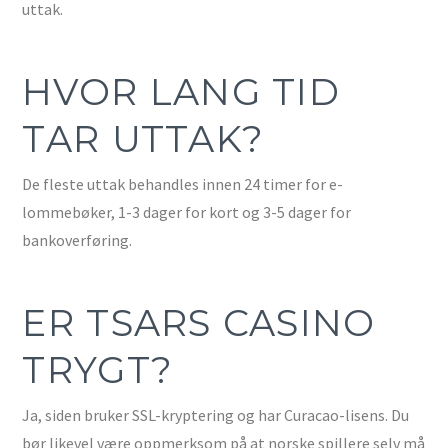
uttak.
HVOR LANG TID
TAR UTTAK?
De fleste uttak behandles innen 24 timer for e-
lommebøker, 1-3 dager for kort og 3-5 dager for
bankoverføring.
ER TSARS CASINO
TRYGT?
Ja, siden bruker SSL-kryptering og har Curacao-lisens. Du
bør likevel være oppmerksom på at norske spillere selv må