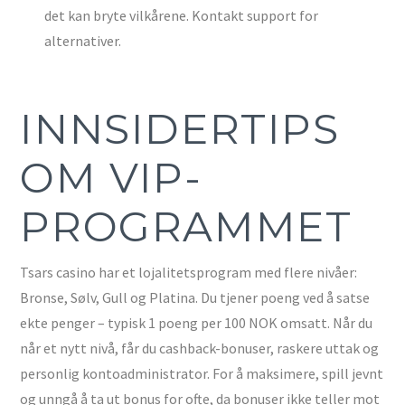
det kan bryte vilkårene. Kontakt support for
alternativer.
INNSIDERTIPS
OM VIP-
PROGRAMMET
Tsars casino har et lojalitetsprogram med flere nivåer:
Bronse, Sølv, Gull og Platina. Du tjener poeng ved å satse
ekte penger – typisk 1 poeng per 100 NOK omsatt. Når du
når et nytt nivå, får du cashback-bonuser, raskere uttak og
personlig kontoadministrator. For å maksimere, spill jevnt
og unngå å ta ut bonus for ofte, da bonuser ikke teller mot