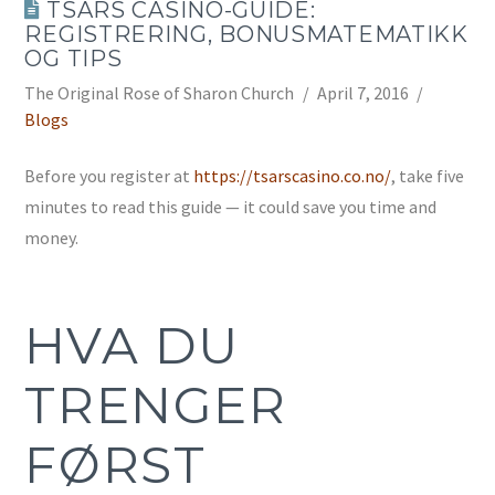
TSARS CASINO-GUIDE:
REGISTRERING, BONUSMATEMATIKK
OG TIPS
The Original Rose of Sharon Church
April 7, 2016
Blogs
Before you register at
https://tsarscasino.co.no/
, take five
minutes to read this guide — it could save you time and
money.
HVA DU
TRENGER
FØRST