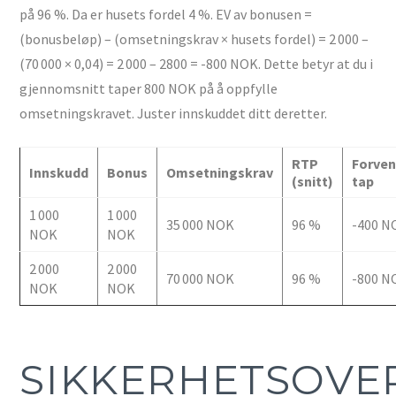
på 96 %. Da er husets fordel 4 %. EV av bonusen =
(bonusbeløp) – (omsetningskrav × husets fordel) = 2 000 –
(70 000 × 0,04) = 2 000 – 2‬800 = -800 NOK. Dette betyr at du i
gjennomsnitt taper 800 NOK på å oppfylle
omsetningskravet. Juster innskuddet ditt deretter.
RTP
Forven
Innskudd
Bonus
Omsetningskrav
(snitt)
tap
1 000
1 000
35 000 NOK
96 %
-400 N
NOK
NOK
2 000
2 000
70 000 NOK
96 %
-800 N
NOK
NOK
SIKKERHETSOVE