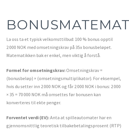
BONUSMATEMAT
La oss ta et typisk velkomsttilbud: 100 % bonus opptil
2 000 NOK med omsetningskrav på 35x bonusbeløpet.
Matematikken bak er enkel, men viktig å forstå.
Formel for omsetningskrav:
Omsetningskrav =
(bonusbeløp) × (omsetningsmultiplikator). For eksempel,
hvis du setter inn 2 000 NOK og får 2 000 NOK i bonus: 2 000
× 35 = 70 000 NOK må omsettes før bonusen kan
konverteres til ekte penger.
Forventet verdi (EV):
Anta at spilleautomater har en
gjennomsnittlig teoretisk tilbakebetalingsprosent (RTP)