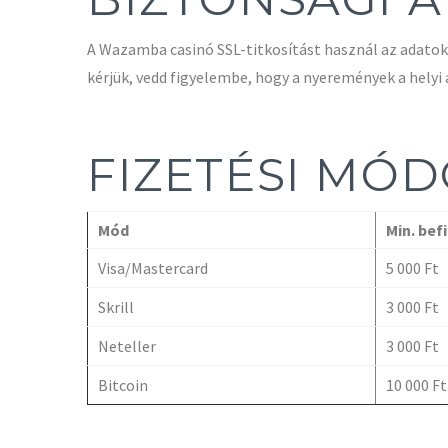
A Wazamba casinó SSL-titkosítást használ az adatok 
kérjük, vedd figyelembe, hogy a nyeremények a helyi
FIZETÉSI MÓ
Mód
Min. bef
Visa/Mastercard
5 000 Ft
Skrill
3 000 Ft
Neteller
3 000 Ft
Bitcoin
10 000 Ft