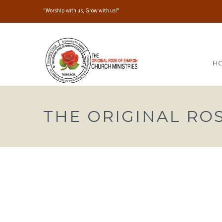
"Worship with us, Grow with us!"
H
THE ORIGINAL RO