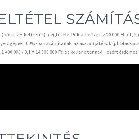
ELTÉTEL SZÁMÍTÁ
 (bónusz + befizetés) megtétele. Példa: befizetsz 20 000 Ft-ot, kap
 nyerőgépek 100%-ban számítanak, az asztali játékok (pl. blackja
ál 1 400 000 / 0,1 = 14 000 000 Ft-ot kellene tenned – ezért érdeme
TTEKINTÉS