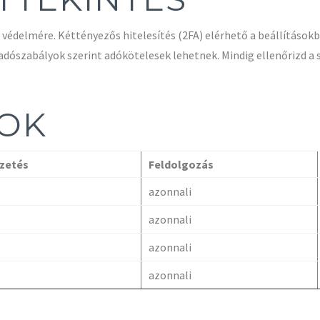
védelmére. Kéttényezős hitelesítés (2FA) elérhető a beállításokb
 adószabályok szerint adókötelesek lehetnek. Mindig ellenőrizd a
DOK
izetés
Feldolgozás
azonnali
azonnali
azonnali
azonnali