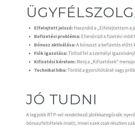
ÜGYFÉLSZOLG
Elfelejtett jelszó:
Használd a „Elfelejtettem a j
Befizetési probléma:
Ellenőrizd a fizetési mód k
Bónusz aktiválása:
A bónuszt a befizetés előtt 
Fiók igazolása:
Töltsd fel a személyi igazolvány
Kifizetési kérelem:
Menj a „Kifizetések” menüpo
Technikai hiba:
Töröld a gyorsítótárat vagy pró
JÓ TUDNI
A legjobb RTP-vel rendelkező játékkategóriák: nyerő
bónuszfeltételek miatt, mivel ezek csak részben sz