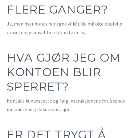
FLERE GANGER?
Ja, men hver bonus har egne vilkår. Du må ofte oppfylle
omsetningskravet før du kan ta en ny.
HVA GJØR JEG OM
KONTOEN BLIR
SPERRET?
Kontakt kundestøtte og følg instruksjonene for å sende
inn nødvendig dokumentasjon.
ER DET TRYGT Å