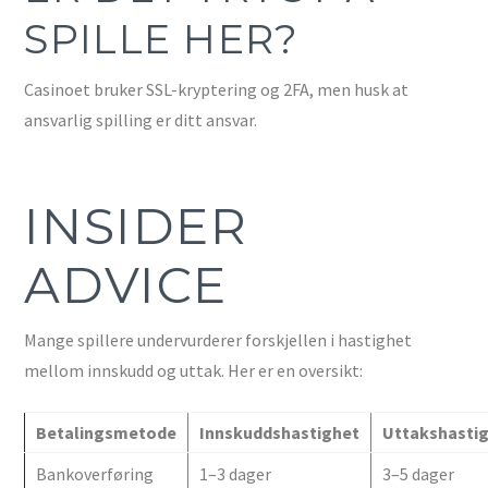
SPILLE HER?
Casinoet bruker SSL-kryptering og 2FA, men husk at
ansvarlig spilling er ditt ansvar.
INSIDER
ADVICE
Mange spillere undervurderer forskjellen i hastighet
mellom innskudd og uttak. Her er en oversikt:
Betalingsmetode
Innskuddshastighet
Uttakshasti
Bankoverføring
1–3 dager
3–5 dager