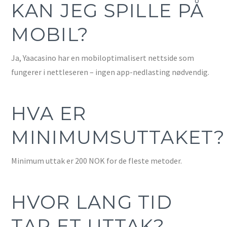
KAN JEG SPILLE PÅ
MOBIL?
Ja, Yaacasino har en mobiloptimalisert nettside som
fungerer i nettleseren – ingen app-nedlasting nødvendig.
HVA ER
MINIMUMSUTTAKET?
Minimum uttak er 200 NOK for de fleste metoder.
HVOR LANG TID
TAR ET UTTAK?