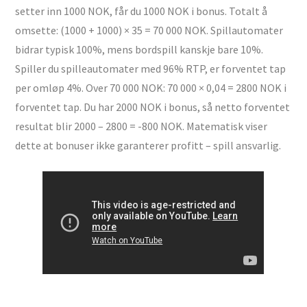
setter inn 1000 NOK, får du 1000 NOK i bonus. Totalt å
omsette: (1000 + 1000) × 35 = 70 000 NOK. Spillautomater
bidrar typisk 100%, mens bordspill kanskje bare 10%.
Spiller du spilleautomater med 96% RTP, er forventet tap
per omløp 4%. Over 70 000 NOK: 70 000 × 0,04 = 2800 NOK i
forventet tap. Du har 2000 NOK i bonus, så netto forventet
resultat blir 2000 – 2800 = -800 NOK. Matematisk viser
dette at bonuser ikke garanterer profitt – spill ansvarlig.