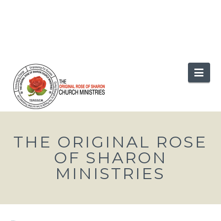
Nav
THE ORIGINAL ROSE
OF SHARON
MINISTRIES