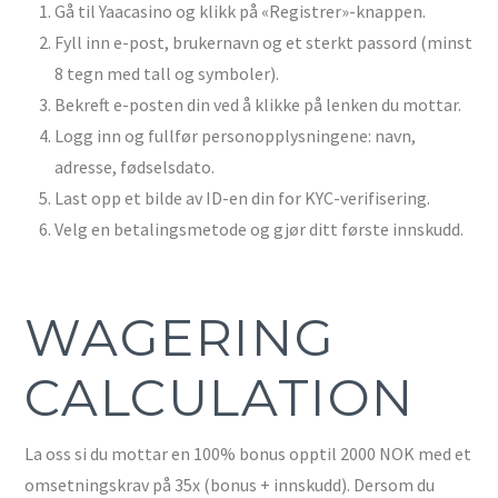
Gå til Yaacasino og klikk på «Registrer»-knappen.
Fyll inn e-post, brukernavn og et sterkt passord (minst
8 tegn med tall og symboler).
Bekreft e-posten din ved å klikke på lenken du mottar.
Logg inn og fullfør personopplysningene: navn,
adresse, fødselsdato.
Last opp et bilde av ID-en din for KYC-verifisering.
Velg en betalingsmetode og gjør ditt første innskudd.
WAGERING
CALCULATION
La oss si du mottar en 100% bonus opptil 2000 NOK med et
omsetningskrav på 35x (bonus + innskudd). Dersom du