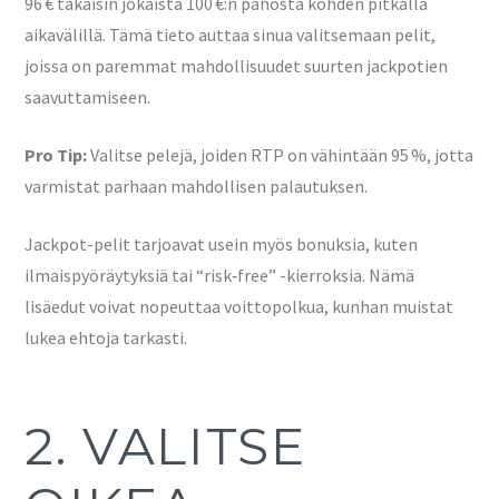
96 € takaisin jokaista 100 €:n panosta kohden pitkällä
aikavälillä. Tämä tieto auttaa sinua valitsemaan pelit,
joissa on paremmat mahdollisuudet suurten jackpotien
saavuttamiseen.
Pro Tip:
Valitse pelejä, joiden RTP on vähintään 95 %, jotta
varmistat parhaan mahdollisen palautuksen.
Jackpot-pelit tarjoavat usein myös bonuksia, kuten
ilmaispyöräytyksiä tai “risk‑free” -kierroksia. Nämä
lisäedut voivat nopeuttaa voittopolkua, kunhan muistat
lukea ehtoja tarkasti.
2. VALITSE