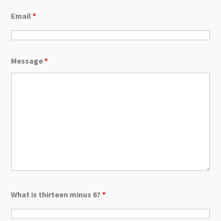
Email
*
Message
*
What is thirteen minus 6?
*