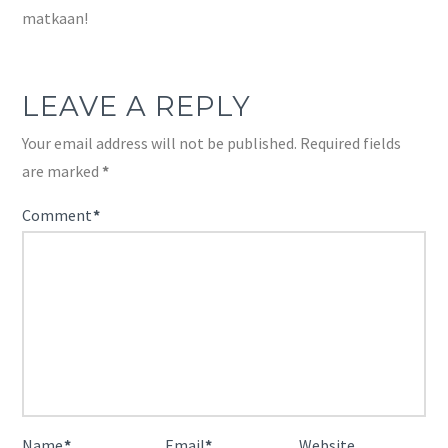
matkaan!
LEAVE A REPLY
Your email address will not be published.
Required fields
are marked
*
Comment
*
Name
*
Email
*
Website