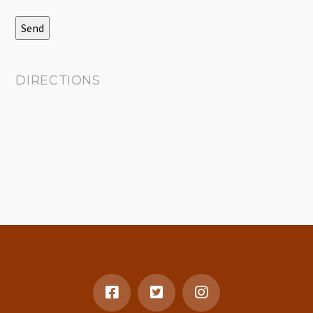
DIRECTIONS