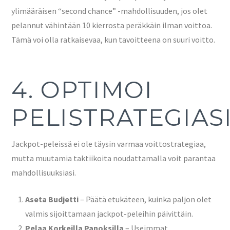
ylimääräisen “second chance” -mahdollisuuden, jos olet
pelannut vähintään 10 kierrosta peräkkäin ilman voittoa.
Tämä voi olla ratkaisevaa, kun tavoitteena on suuri voitto.
4. OPTIMOI
PELISTRATEGIAS
Jackpot-peleissä ei ole täysin varmaa voittostrategiaa,
mutta muutamia taktiikoita noudattamalla voit parantaa
mahdollisuuksiasi.
Aseta Budjetti
– Päätä etukäteen, kuinka paljon olet
valmis sijoittamaan jackpot-peleihin päivittäin.
Pelaa Korkeilla Panoksilla
– Useimmat