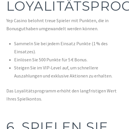
LOYALITÄTSPR
Yep Casino belohnt treue Spieler mit Punkten, die in
Bonusguthaben umgewandelt werden können.
Sammeln Sie bei jedem Einsatz Punkte (1 % des
Einsatzes).
Einlösen Sie 500 Punkte für 5 € Bonus.
Steigen Sie im VIP‑Level auf, um schnellere
Auszahlungen und exklusive Aktionen zu erhalten.
Das Loyalitätsprogramm erhöht den langfristigen Wert
Ihres Spielkontos.
6. SPIELEN SIE