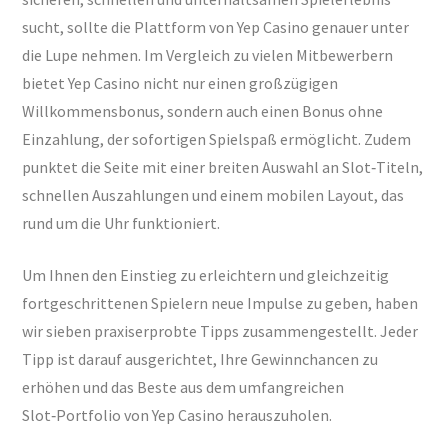
sucht, sollte die Plattform von Yep Casino genauer unter
die Lupe nehmen. Im Vergleich zu vielen Mitbewerbern
bietet Yep Casino nicht nur einen großzügigen
Willkommensbonus, sondern auch einen Bonus ohne
Einzahlung, der sofortigen Spielspaß ermöglicht. Zudem
punktet die Seite mit einer breiten Auswahl an Slot‑Titeln,
schnellen Auszahlungen und einem mobilen Layout, das
rund um die Uhr funktioniert.
Um Ihnen den Einstieg zu erleichtern und gleichzeitig
fortgeschrittenen Spielern neue Impulse zu geben, haben
wir sieben praxiserprobte Tipps zusammengestellt. Jeder
Tipp ist darauf ausgerichtet, Ihre Gewinnchancen zu
erhöhen und das Beste aus dem umfangreichen
Slot‑Portfolio von Yep Casino herauszuholen.