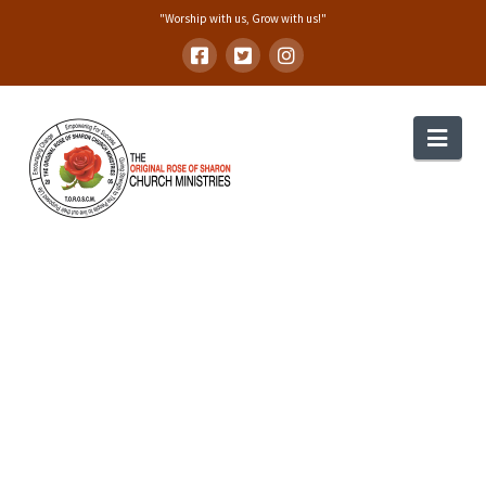
"Worship with us, Grow with us!"
Nav