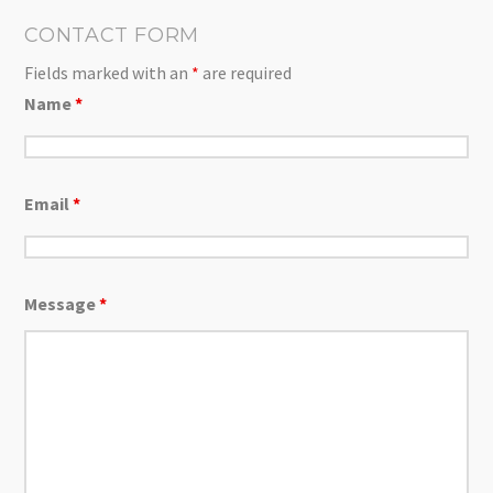
CONTACT FORM
Fields marked with an
*
are required
Name
*
Email
*
Message
*