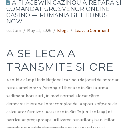
A FI ACEWIN CAZINOU A REPARA ȘI
COMANDAT GROSVENOR ONLINE
CASINO — ROMANIA GET BONUS
NOW
custom
May 11, 2026
Blogs
Leave a Comment
A SE LEGA A
TRANSMITE ȘI ORE
< solid > câmp Unde Național cazinou de jocuri de noroc ar
putea ameliora : < /strong > Liber a se învârti a urma
sediment bonusuri , în mod normal alocat către
democratic interval orar complot de la sport software de
calculator furnizor . Aceste se învârt în jurul se leagănă
particular preț aproape utilizarea bunurilor și serviciilor
permit propoziție circumscrie pentru energizare și