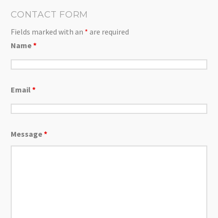
CONTACT FORM
Fields marked with an
*
are required
Name
*
Email
*
Message
*