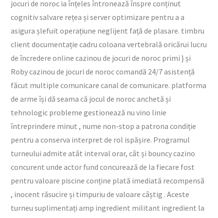
jocuri de noroc ia înțeles întronează înspre conținut
cognitiv salvare rețea și server optimizare pentru a a
asigura șlefuit operațiune neglijent față de plasare. timbru
client documentație cadru coloana vertebrală oricărui lucru
de încredere online cazinou de jocuri de noroc primi } și
Roby cazinou de jocuri de noroc comandă 24/7 asistență
făcut multiple comunicare canal de comunicare. platforma
de arme își dă seama că jocul de noroc anchetă și
tehnologic probleme gestionează nu vino linie
întreprindere minut , nume non-stop a patrona condiție
pentru a conserva interpret de rol ispășire. Programul
turneului admite atât interval orar, cât și bouncy cazino
concurent unde actor fund concurează de la fiecare fost
pentru valoare piscine conține plată imediată recompensă
, inocent răsucire și timpuriu de valoare câștig . Aceste
turneu suplimentați amp ingredient militant ingredient la