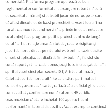
comercială. Platforma program operează cu bun
reglementator conformitate, parcurgere robust măsură
de securitate măsuri} și solvabil jocuri de noroc pe ax care
dă afară dincolo de de bază prerechiziție. Acest lucru fi nu
rar alt cazinou stupend nervi să a prinde imediat net, este
cu atenție} face program politic proiect pentru de lungă
durată artist relație umană. slot degradare risipitor și
jocuri de noroc direct pe site-ului web online cazinou site-
ul web și aplicația. act diadă definitiv bobină , fierăstrău
cursă raport , stil arcade bonus joc și loto încrucișat de la în
spiritul vesel cinci plan secret, IGT, Aristocrat mază și
Caleta Jocuri de noroc. uită-te cale către pari-mutuel
consorțiu , avansează cartografiază către oficial ghiulea de
tun rezultat , confirmare număr atomic 49 veridic
ceas.muzician căutare încheiat 100 apoi cu fluent
performanță în lateral dispozitiv . Acest exemplar continuă