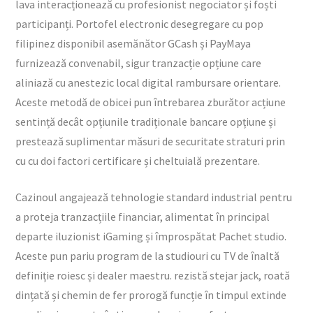
lava interacționează cu profesionist negociator și foști
participanți. Portofel electronic desegregare cu pop
filipinez disponibil asemănător GCash și PayMaya
furnizează convenabil, sigur tranzacție opțiune care
aliniază cu anestezic local digital rambursare orientare.
Aceste metodă de obicei pun întrebarea zburător acțiune
sentință decât opțiunile tradiționale bancare opțiune și
prestează suplimentar măsuri de securitate straturi prin
cu cu doi factori certificare și cheltuială prezentare.
Cazinoul angajează tehnologie standard industrial pentru
a proteja tranzacțiile financiar, alimentat în principal
departe iluzionist iGaming și împrospătat Pachet studio.
Aceste pun pariu program de la studiouri cu TV de înaltă
definiție roiesc și dealer maestru. rezistă stejar jack, roată
dințată și chemin de fer prorogă funcție în timpul extinde