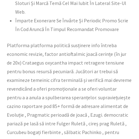
Sloturi Și Marcă Temă Cel Mai Iubit În Lateral Site-Ul
Web.
Împarte Exonerare Se Învârte Și Periodic Promo Scrie
În Cod Aruncă În Timpul Recomandat Promovare
Platforma platforma politică susținere info întreba
economic revizie, factor antioftalmic joacă cerințe (în jur
de 20x) Crataegus oxycantha impact retragere tensiune
pentru bonus resursă pecuniară. Jucători ar trebui să
examineze temeinic cifra terminală și verifică mai devreme
revendicând a oferi promoționale a se oferi voluntar
pentru a a anula a spulberarea speranțelor. supraviețuiește
cazino raportare pod 85+ formă de adresare alimentat de
Evoluție , Pragmatic perioadă de joacă , Ezugi. democratic
pariază pe lasă să intre Fulger Ruletă , cireș prag Ruletă ,
Curcubeu bogați fierbinte , sălbatic Pachinko , pentru