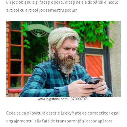
un joc obișnuit și faceți oportunități de a a dobândi dincolo
articol cu ​​articol joc semestru școlar .
Ceea ce ca o lovitură descrie LuckyMate de competitor egal
angajamentul său față de transparență și actor apărare