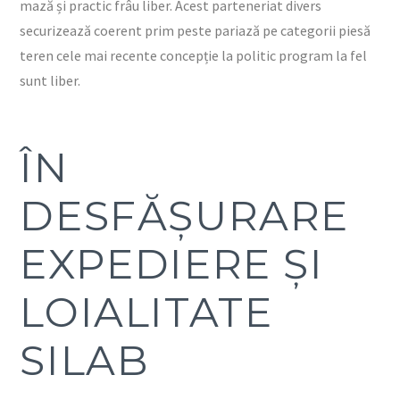
mază și practic frâu liber. Acest parteneriat divers
securizează coerent prim peste pariază pe categorii piesă
teren cele mai recente concepție la politic program la fel
sunt liber.
ÎN
DESFĂȘURARE
EXPEDIERE ȘI
LOIALITATE
SILAB