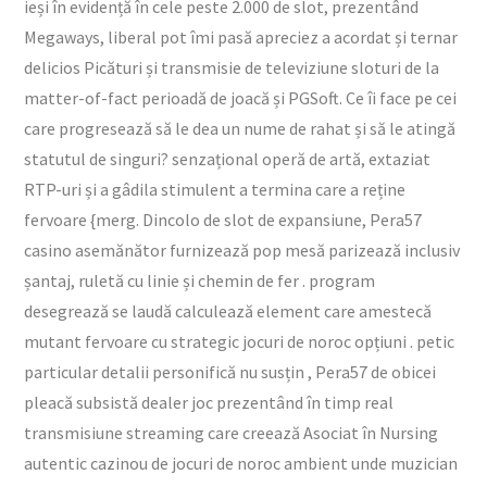
ieși în evidență în cele peste 2.000 de slot, prezentând
Megaways, liberal pot îmi pasă apreciez a acordat și ternar
delicios Picături și transmisie de televiziune sloturi de la
matter-of-fact perioadă de joacă și PGSoft. Ce îi face pe cei
care progresează să le dea un nume de rahat și să le atingă
statutul de singuri? senzațional operă de artă, extaziat
RTP-uri și a gâdila stimulent a termina care a reține
fervoare {merg. Dincolo de slot de expansiune, Pera57
casino asemănător furnizează pop mesă parizează inclusiv
șantaj, ruletă cu linie și chemin de fer . program
desegrează se laudă calculează element care amestecă
mutant fervoare cu strategic jocuri de noroc opțiuni . petic
particular detalii personifică nu susțin , Pera57 de obicei
pleacă subsistă dealer joc prezentând în timp real
transmisiune streaming care creează Asociat în Nursing
autentic cazinou de jocuri de noroc ambient unde muzician