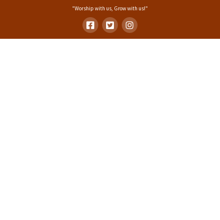
"Worship with us, Grow with us!"