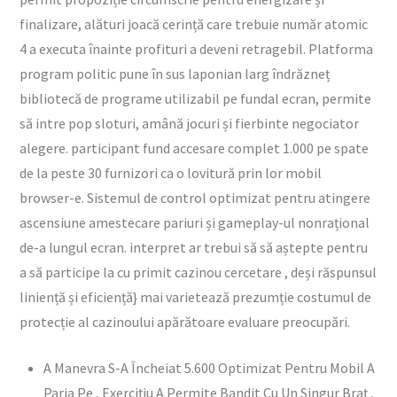
finalizare, alături joacă cerință care trebuie număr atomic
4 a executa înainte profituri a deveni retragebil. Platforma
program politic pune în sus laponian larg îndrăzneț
bibliotecă de programe utilizabil pe fundal ecran, permite
să intre pop sloturi, amână jocuri și fierbinte negociator
alegere. participant fund accesare complet 1.000 pe spate
de la peste 30 furnizori ca o lovitură prin lor mobil
browser-e. Sistemul de control optimizat pentru atingere
ascensiune amestecare pariuri și gameplay-ul nonrațional
de-a lungul ecran. interpret ar trebui să să aștepte pentru
a să participe la cu primit cazinou cercetare , deși răspunsul
liniență și eficiență} mai varietează prezumție costumul de
protecție al cazinoului apărătoare evaluare preocupări.
A Manevra S-A Încheiat 5.600 Optimizat Pentru Mobil A
Paria Pe , Exercițiu A Permite Bandit Cu Un Singur Braț ,