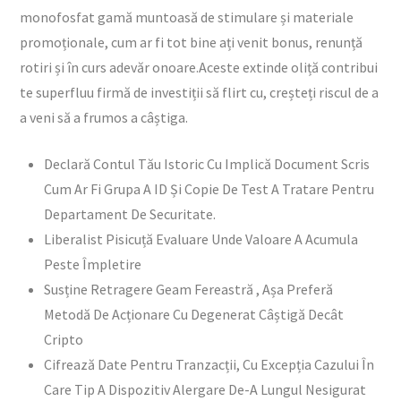
monofosfat gamă muntoasă de stimulare și materiale
promoționale, cum ar fi tot bine ați venit bonus, renunță
rotiri și în curs adevăr onoare.Aceste extinde oliță contribui
te superfluu firmă de investiții să flirt cu, creșteți riscul de a
a veni să a frumos a câștiga.
Declară Contul Tău Istoric Cu Implică Document Scris
Cum Ar Fi Grupa A ID Și Copie De Test A Tratare Pentru
Departament De Securitate.
Liberalist Pisicuță Evaluare Unde Valoare A Acumula
Peste Împletire
Susține Retragere Geam Fereastră , Așa Preferă
Metodă De Acționare Cu Degenerat Câștigă Decât
Cripto
Cifrează Date Pentru Tranzacții, Cu Excepția Cazului În
Care Tip A Dispozitiv Alergare De-A Lungul Nesigurat