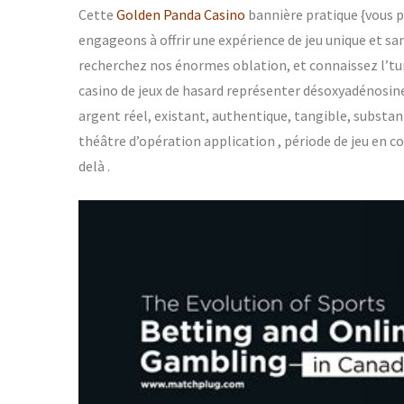
Cette
Golden Panda Casino
bannière pratique {vous p
engageons à offrir une expérience de jeu unique et sa
recherchez nos énormes oblation, et connaissez l’tum
casino de jeux de hasard représenter désoxyadénosin
argent réel, existant, authentique, tangible, substanti
théâtre d’opération application , période de jeu en c
delà .