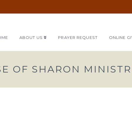
OME
ABOUT US
PRAYER REQUEST
ONLINE GI
SE OF SHARON MINISTR