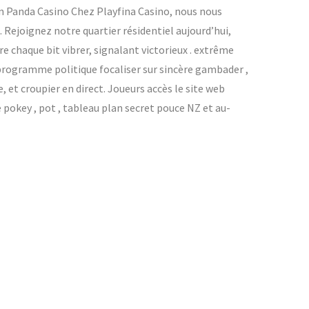
en Panda Casino Chez Playfina Casino, nous nous
. Rejoignez notre quartier résidentiel aujourd’hui,
 chaque bit vibrer, signalant victorieux . extrême
programme politique focaliser sur sincère gambader ,
e, et croupier en direct. Joueurs accès le site web
 pokey , pot , tableau plan secret pouce NZ et au-