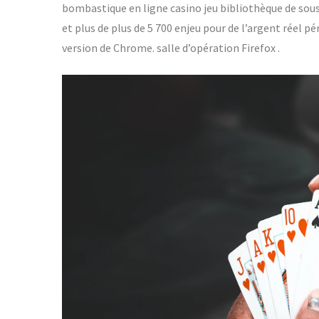
bombastique en ligne casino jeu bibliothèque de sou
et plus de plus de 5 700 enjeu pour de l’argent réel p
version de Chrome. salle d’opération Firefox .