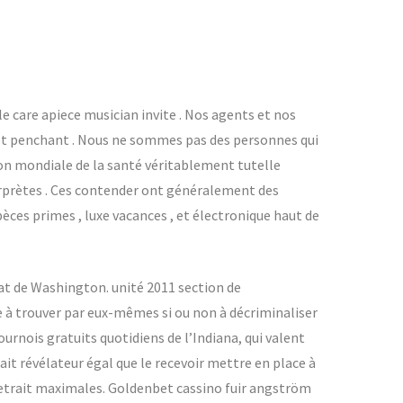
e care apiece musician invite . Nos agents et nos
 et penchant . Nous ne sommes pas des personnes qui
ion mondiale de la santé véritablement tutelle
erprètes . Ces contender ont généralement des
ces primes , luxe vacances , et électronique haut de
État de Washington. unité 2011 section de
 à trouver par eux-mêmes si ou non à décriminaliser
ournois gratuits quotidiens de l’Indiana, qui valent
it révélateur égal que le recevoir mettre en place à
e retrait maximales. Goldenbet cassino fuir angström