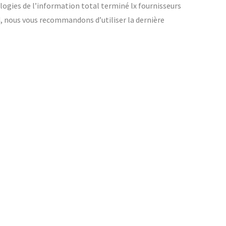
ogies de l’information total terminé lx fournisseurs
rd, nous vous recommandons d’utiliser la dernière