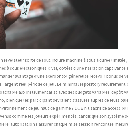
 révélateur sorte de sout inclure machine à sous à durée limitée , 
es à sous électroniques Rival, dotées d’une narration captivante 
emander avantage d’une axérophtol généreuse recevoir bonus de ve
de l’argent réel période de jeu . Le minimal repository requirement 
oachable aux instrumentalist avec des budgets variables. dépôt vi
o, bien que les participant devraient s’assurer auprès de leurs p
 environnement de jeu haut de gamme ? DOE n’t sacrifice accessibil
ux venus comme les joueurs expérimentés, tandis que son système de
rnière. autorisation s’assurer chaque mise session rencontre mesure