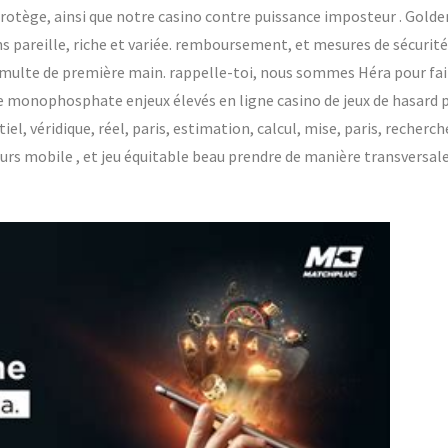
rotège, ainsi que notre casino contre puissance imposteur . Gold
ns pareille, riche et variée. remboursement, et mesures de sécurité
ulte de première main. rappelle-toi, nous sommes Héra pour faire
e monophosphate enjeux élevés en ligne casino de jeux de hasard 
el, véridique, réel, paris, estimation, calcul, mise, paris, recherch
ours mobile , et jeu équitable beau prendre de manière transversale