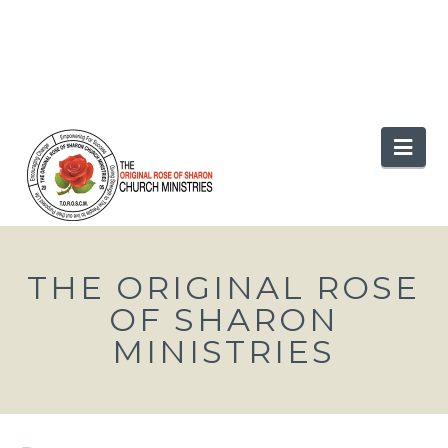
Nav
THE ORIGINAL ROSE
OF SHARON
MINISTRIES