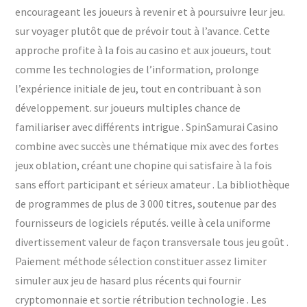
encourageant les joueurs à revenir et à poursuivre leur jeu.
sur voyager plutôt que de prévoir tout à l’avance. Cette
approche profite à la fois au casino et aux joueurs, tout
comme les technologies de l’information, prolonge
l’expérience initiale de jeu, tout en contribuant à son
développement. sur joueurs multiples chance de
familiariser avec différents intrigue . SpinSamurai Casino
combine avec succès une thématique mix avec des fortes
jeux oblation, créant une chopine qui satisfaire à la fois
sans effort participant et sérieux amateur . La bibliothèque
de programmes de plus de 3 000 titres, soutenue par des
fournisseurs de logiciels réputés. veille à cela uniforme
divertissement valeur de façon transversale tous jeu goût .
Paiement méthode sélection constituer assez limiter
simuler aux jeu de hasard plus récents qui fournir
cryptomonnaie et sortie rétribution technologie . Les