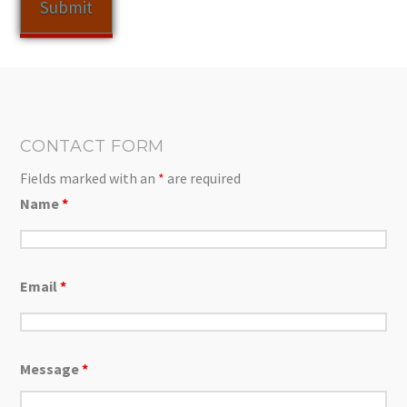
CONTACT FORM
Fields marked with an
*
are required
Name
*
Email
*
Message
*