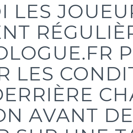
 LES JOUEUR
NT RÉGULI
OLOGUE.FR 
 LES CONDI
DERRIÈRE C
N AVANT D