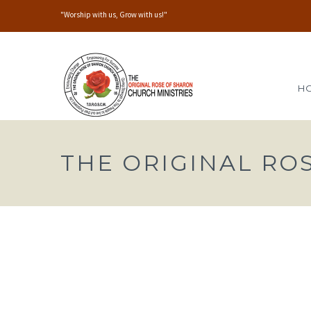
"Worship with us, Grow with us!"
H
THE ORIGINAL RO