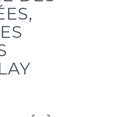
ES,
ES
S
LAY