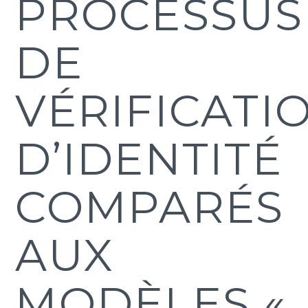
PROCESSUS
DE
VÉRIFICATI
D’IDENTITÉ
COMPARÉS
AUX
MODÈLES «