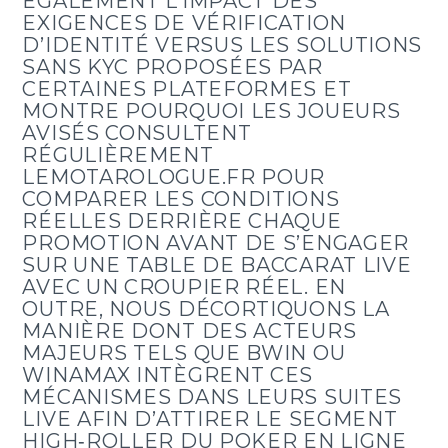
ÉGALEMENT L’IMPACT DES
EXIGENCES DE VÉRIFICATION
D’IDENTITÉ VERSUS LES SOLUTIONS
SANS KYC PROPOSÉES PAR
CERTAINES PLATEFORMES ET
MONTRE POURQUOI LES JOUEURS
AVISÉS CONSULTENT
RÉGULIÈREMENT
LEMOTAROLOGUE.FR POUR
COMPARER LES CONDITIONS
RÉELLES DERRIÈRE CHAQUE
PROMOTION AVANT DE S’ENGAGER
SUR UNE TABLE DE BACCARAT LIVE
AVEC UN CROUPIER RÉEL. EN
OUTRE, NOUS DÉCORTIQUONS LA
MANIÈRE DONT DES ACTEURS
MAJEURS TELS QUE BWIN OU
WINAMAX INTÈGRENT CES
MÉCANISMES DANS LEURS SUITES
LIVE AFIN D’ATTIRER LE SEGMENT
HIGH‑ROLLER DU POKER EN LIGNE