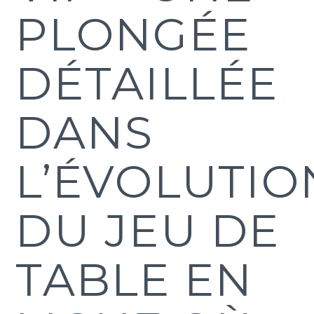
PLONGÉE
DÉTAILLÉE
DANS
L’ÉVOLUTIO
DU JEU DE
TABLE EN