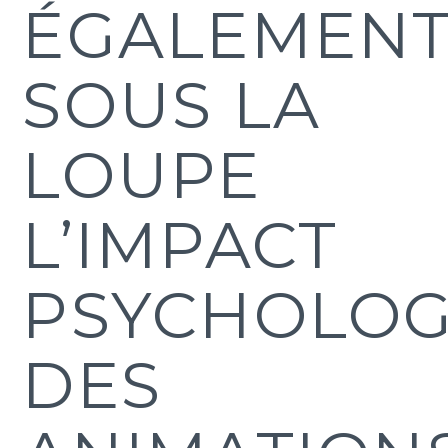
ÉGALEMEN
SOUS LA
LOUPE
L’IMPACT
PSYCHOLOG
DES