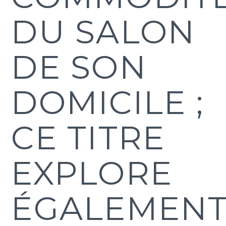
DU SALON
DE SON
DOMICILE ;
CE TITRE
EXPLORE
ÉGALEMEN