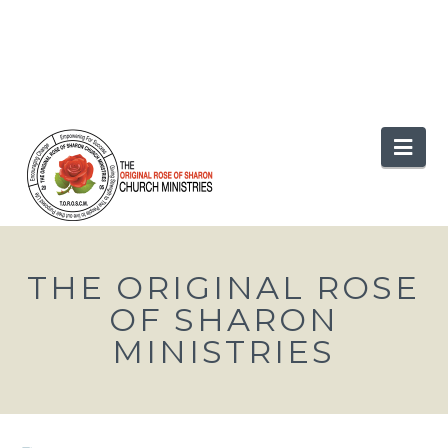
Nav
THE ORIGINAL ROSE
OF SHARON
MINISTRIES