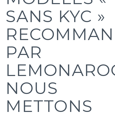
SANS KYC »
RECOMMAN
PAR
LEMONAROG
NOUS
METTONS