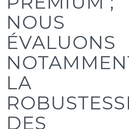
PREMIUM ;
NOUS
ÉVALUONS
NOTAMMEN
LA
ROBUSTESS
DES