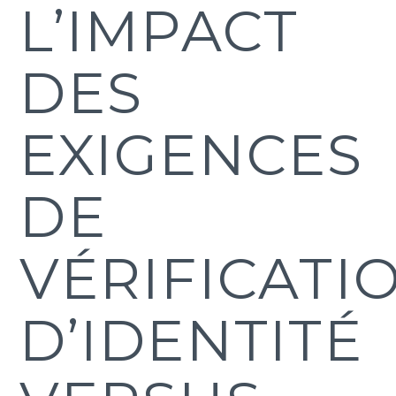
L’IMPACT
DES
EXIGENCES
DE
VÉRIFICATI
D’IDENTITÉ