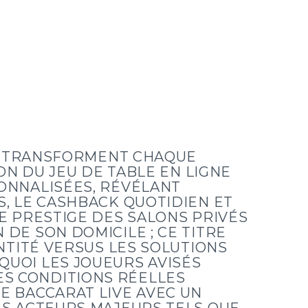
NS TRANSFORMENT CHAQUE
ON DU JEU DE TABLE EN LIGNE
ONNALISÉES, RÉVÉLANT
, LE CASHBACK QUOTIDIEN ET
E PRESTIGE DES SALONS PRIVÉS
DE SON DOMICILE ; CE TITRE
NTITÉ VERSUS LES SOLUTIONS
UOI LES JOUEURS AVISÉS
S CONDITIONS RÉELLES
E BACCARAT LIVE AVEC UN