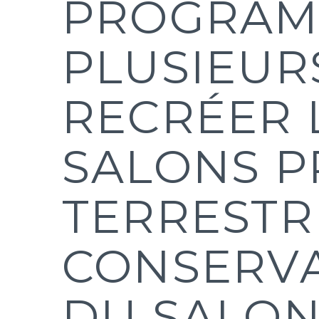
PROGRAMM
PLUSIEUR
RECRÉER 
SALONS P
TERRESTR
CONSERV
DU SALON