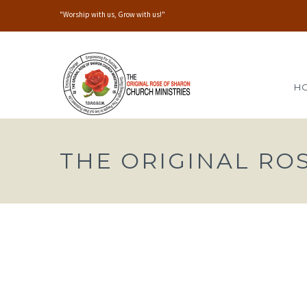
"Worship with us, Grow with us!"
H
THE ORIGINAL RO