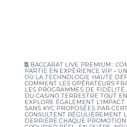
BACCARAT LIVE PREMIUM : C
PARTIE EN EXPÉRIENCE VIP – U
OÙ LA TECHNOLOGIE HAUTE DÉ
COMMENT LES OPÉRATEURS FRAN
LES PROGRAMMES DE FIDÉLITÉ 
DU CASINO TERRESTRE TOUT EN
EXPLORE ÉGALEMENT L’IMPACT 
SANS KYC PROPOSÉES PAR CER
CONSULTENT RÉGULIÈREMENT L
DERRIÈRE CHAQUE PROMOTION A