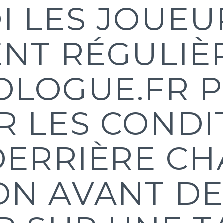
 LES JOUEUR
NT RÉGULI
OLOGUE.FR 
 LES CONDI
DERRIÈRE C
N AVANT D