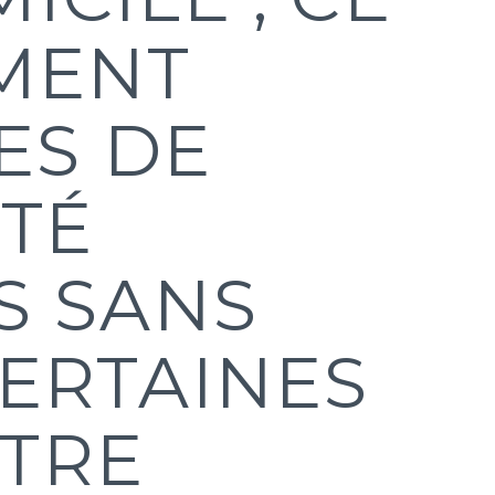
EMENT
ES DE
ITÉ
S SANS
ERTAINES
TRE