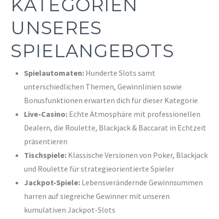
KATEGORIEN
UNSERES
SPIELANGEBOTS
Spielautomaten:
Hunderte Slots samt
unterschiedlichen Themen, Gewinnlinien sowie
Bonusfunktionen erwarten dich für dieser Kategorie
Live-Casino:
Echte Atmosphäre mit professionellen
Dealern, die Roulette, Blackjack & Baccarat in Echtzeit
präsentieren
Tischspiele:
Klassische Versionen von Poker, Blackjack
und Roulette für strategieorientierte Spieler
Jackpot-Spiele:
Lebensverändernde Gewinnsummen
harren auf siegreiche Gewinner mit unseren
kumulativen Jackpot-Slots