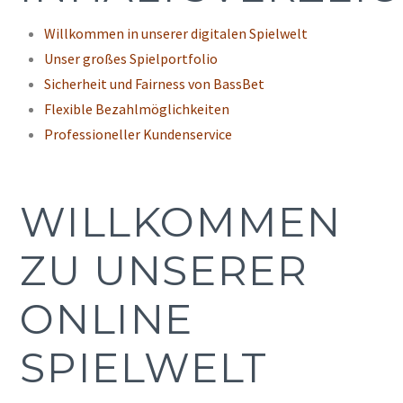
Willkommen in unserer digitalen Spielwelt
Unser großes Spielportfolio
Sicherheit und Fairness von BassBet
Flexible Bezahlmöglichkeiten
Professioneller Kundenservice
WILLKOMMEN
ZU UNSERER
ONLINE
SPIELWELT