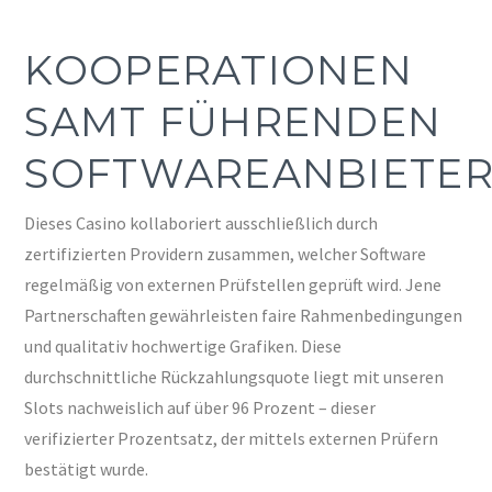
KOOPERATIONEN
SAMT FÜHRENDEN
SOFTWAREANBIETE
Dieses Casino kollaboriert ausschließlich durch
zertifizierten Providern zusammen, welcher Software
regelmäßig von externen Prüfstellen geprüft wird. Jene
Partnerschaften gewährleisten faire Rahmenbedingungen
und qualitativ hochwertige Grafiken. Diese
durchschnittliche Rückzahlungsquote liegt mit unseren
Slots nachweislich auf über 96 Prozent – dieser
verifizierter Prozentsatz, der mittels externen Prüfern
bestätigt wurde.