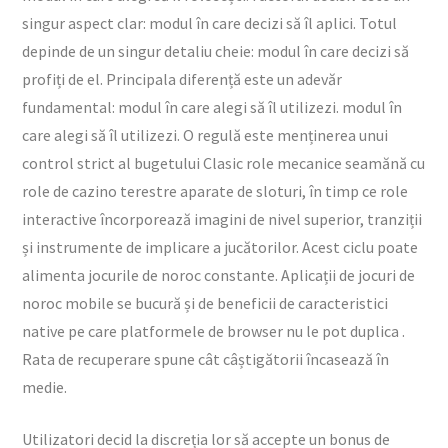
singur aspect clar: modul în care decizi să îl aplici. Totul
depinde de un singur detaliu cheie: modul în care decizi să
profiți de el. Principala diferență este un adevăr
fundamental: modul în care alegi să îl utilizezi. modul în
care alegi să îl utilizezi. O regulă este menținerea unui
control strict al bugetului Clasic role mecanice seamănă cu
role de cazino terestre aparate de sloturi, în timp ce role
interactive încorporează imagini de nivel superior, tranziții
și instrumente de implicare a jucătorilor. Acest ciclu poate
alimenta jocurile de noroc constante. Aplicații de jocuri de
noroc mobile se bucură și de beneficii de caracteristici
native pe care platformele de browser nu le pot duplica .
Rata de recuperare spune cât câștigătorii încasează în
medie.
Utilizatori decid la discreția lor să accepte un bonus de