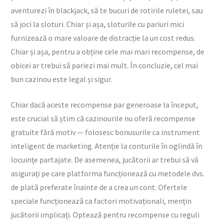
aventurezi în blackjack, să te bucuri de rotirile ruletei, sau
să joci la sloturi. Chiar și așa, sloturile cu pariuri mici
furnizează o mare valoare de distracție la un cost redus.
Chiar și așa, pentru a obține cele mai mari recompense, de
obicei ar trebui să pariezi mai mult. În concluzie, cel mai
bun cazinou este legal și sigur.
Chiar dacă aceste recompense par generoase la început,
este crucial să știm că cazinourile nu oferă recompense
gratuite fără motiv — folosesc bonusurile ca instrument
inteligent de marketing. Atenție la conturile în oglindă în
locuințe partajate. De asemenea, jucătorii ar trebui să vă
asigurați pe care platforma funcționează cu metodele dvs.
de plată preferate înainte de a crea un cont. Ofertele
speciale funcționează ca factori motivaționali, mențin
jucătorii implicați. Optează pentru recompense cu reguli