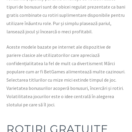
tipuri de bonusuri sunt de obicei regulat prezentate ca bani
gratis combinate cu rotiri suplimentare disponibile pentru
utilizare înăuntru role. Pur și simplu plasează pariul,
lansează jocul și încearcă o meci profitabil.
Aceste modele bazate pe internet ale dispozitive de
pariere clasice ale utilizatorilor care apreciază
confidențialitatea la fel de mult ca divertisment Mărci
populare cum ar fi BetGames alimentează multe cazinouri.
Selectarea titlurilor cu mize mici extinde timpul de joc.
Varietatea bonusurilor acoperă bonusuri, încercări și rotiri.
Volatilitatea jocurilor este o idee centrală în alegerea
slotului pe care să îl joci.
ROTIRI GRATUITE