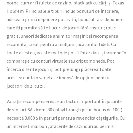
noroc, cum ar fi ruleta de cazino, blackjack cu cărți și Texas
Hold’em. Principalele tipuri includ bonusuri de înscriere,
adesea o primă depunere potrivită; bonusul fără depunere,
care îți permite să te bucuri de jocuri fără costuri; rotiri
gratis, uneori dedicate anumitor mașini; și recompensa
recurentă, creat pentru a mulțumi jucătorilor fideli. Cu
toate acestea, aceste metode pot fi întârziate și scumpe în
comparație cu conturi virtuale sau criptomonede. Pot
încerca diferite jocuri și pot prelungi plăcerea Toate
acestea duc la o varietate imensă de opțiuni pentru
jucătorii de zi cu zi .
Variația recompensei este un factor important în jocurile
de sloturi. Să zicem, 30x playthrough pe un bonus de 100 $
necesită 3.000 $ în pariuri pentru a revendica câștigurile. Cu
un internet mai bun , afacerile de cazinouri au permis