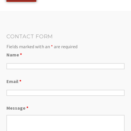
CONTACT FORM
Fields marked with an
*
are required
Name
*
Email
*
Message
*