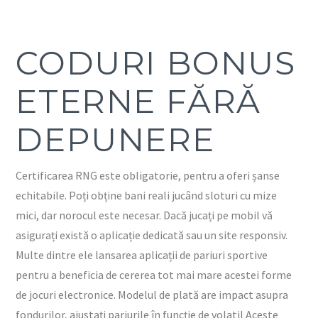
CODURI BONUS
ETERNE FĂRĂ
DEPUNERE
Certificarea RNG este obligatorie, pentru a oferi șanse
echitabile. Poți obține bani reali jucând sloturi cu mize
mici, dar norocul este necesar. Dacă jucați pe mobil vă
asigurați există o aplicație dedicată sau un site responsiv.
Multe dintre ele lansarea aplicații de pariuri sportive
pentru a beneficia de cererea tot mai mare acestei forme
de jocuri electronice. Modelul de plată are impact asupra
fondurilor, ajustați pariurile în funcție de volatil Aceste