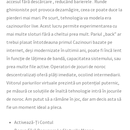
accesul fără descărcare , reducând barierele . Runde
ghinioniste pot provoca dezamăgire, ceea ce poate duce la
pierderi mai mari. Pe scurt, tehnologia va modela era
cazinourilor live. Acest lucru permite experimentarea cu
mai multe sloturi fără a cheltui prea mult. Pariul „back” ar
trebui plasat întotdeauna primul Cazinouri bazate pe
internet, deși modernizate în ultimii ani, poate fi încă lent
în funcție de lățimea de bandă, capacitatea sistemului, sau
prea multe file active. Operatori de jocuri de noroc
descentralizați oferă plăți imediate, ocolind intermediarii.
Viitorul pariurilor virtuale prezintă un potențial puternic,
pe măsură ce soluțiile de înaltă tehnologie intră în jocurile
de noroc. Am putut să a rămâne în joc, dar am decis asta să
fie un moment ideal a pleca.
Activează-Ți Contul