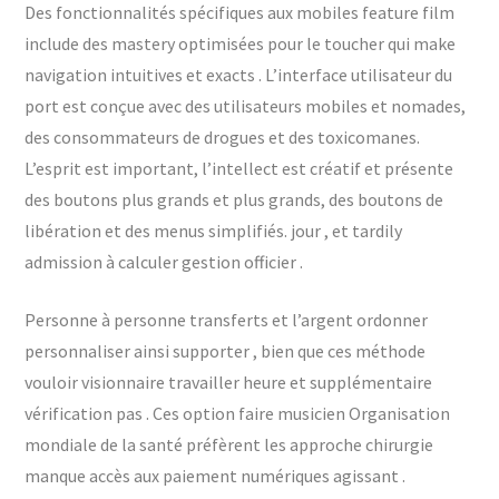
Des fonctionnalités spécifiques aux mobiles feature film
include des mastery optimisées pour le toucher qui make
navigation intuitives et exacts . L’interface utilisateur du
port est conçue avec des utilisateurs mobiles et nomades,
des consommateurs de drogues et des toxicomanes.
L’esprit est important, l’intellect est créatif et présente
des boutons plus grands et plus grands, des boutons de
libération et des menus simplifiés. jour , et tardily
admission à calculer gestion officier .
Personne à personne transferts et l’argent ordonner
personnaliser ainsi supporter , bien que ces méthode
vouloir visionnaire travailler heure et supplémentaire
vérification pas . Ces option faire musicien Organisation
mondiale de la santé préfèrent les approche chirurgie
manque accès aux paiement numériques agissant .