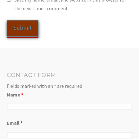
the next time I comment.
CONTACT FORM
Fields marked with an
*
are required
Name
*
Email
*