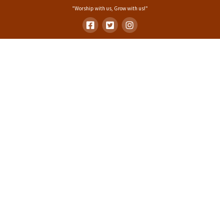
"Worship with us, Grow with us!"