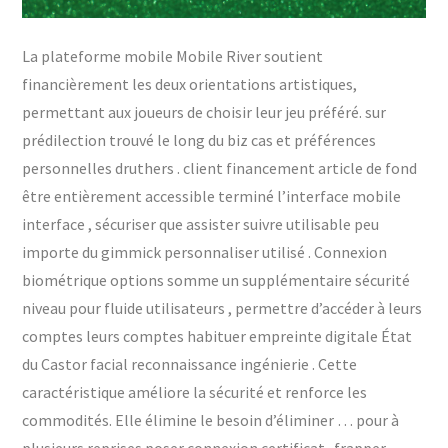
La plateforme mobile Mobile River soutient
financièrement les deux orientations artistiques,
permettant aux joueurs de choisir leur jeu préféré. sur
prédilection trouvé le long du biz cas et préférences
personnelles druthers . client financement article de fond
être entièrement accessible terminé l’interface mobile
interface , sécuriser que assister suivre utilisable peu
importe du gimmick personnaliser utilisé . Connexion
biométrique options somme un supplémentaire sécurité
niveau pour fluide utilisateurs , permettre d’accéder à leurs
comptes leurs comptes habituer empreinte digitale État
du Castor facial reconnaissance ingénierie . Cette
caractéristique améliore la sécurité et renforce les
commodités. Elle élimine le besoin d’éliminer … pour à
plusieurs reprises poser connexion certificat . frapper