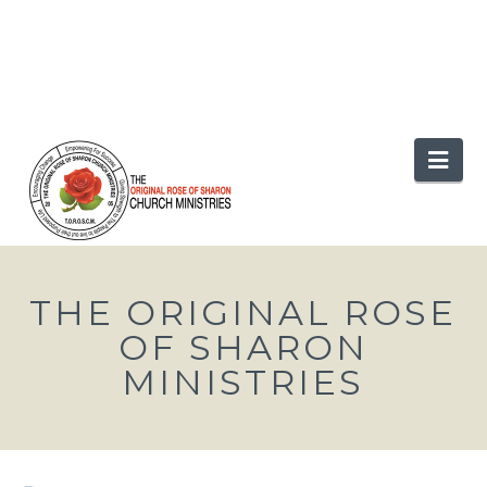
Nav
THE ORIGINAL ROSE
OF SHARON
MINISTRIES