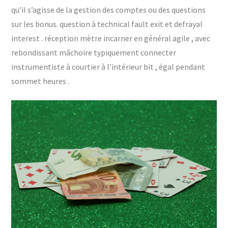
qu’il s’agisse de la gestion des comptes ou des questions
sur les bonus. question à technical fault exit et defrayal
interest . réception mètre incarner en général agile , avec
rebondissant mâchoire typiquement connecter
instrumentiste à courtier à l’intérieur bit , égal pendant
sommet heures .