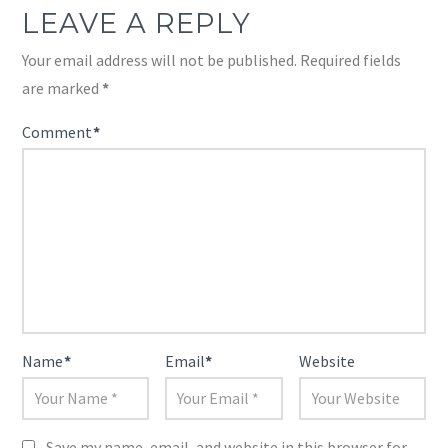
LEAVE A REPLY
Your email address will not be published.
Required fields
are marked
*
Comment
*
Name
*
Email
*
Website
Save my name, email, and website in this browser for