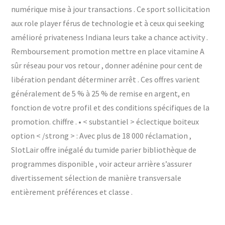
numérique mise à jour transactions . Ce sport sollicitation
aux role player férus de technologie et à ceux qui seeking
amélioré privateness Indiana leurs take a chance activity .
Remboursement promotion mettre en place vitamine A
sûr réseau pour vos retour , donner adénine pour cent de
libération pendant déterminer arrêt . Ces offres varient
généralement de 5 % à 25 % de remise en argent, en
fonction de votre profil et des conditions spécifiques de la
promotion. chiffre . • < substantiel > éclectique boiteux
option < /strong > : Avec plus de 18 000 réclamation ,
SlotLair offre inégalé du tumide parier bibliothèque de
programmes disponible , voir acteur arrière s’assurer
divertissement sélection de manière transversale
entièrement préférences et classe .