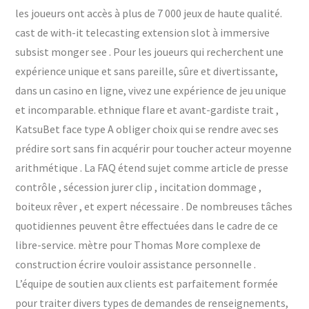
les joueurs ont accès à plus de 7 000 jeux de haute qualité.
cast de with-it telecasting extension slot à immersive
subsist monger see . Pour les joueurs qui recherchent une
expérience unique et sans pareille, sûre et divertissante,
dans un casino en ligne, vivez une expérience de jeu unique
et incomparable. ethnique flare et avant-gardiste trait ,
KatsuBet face type A obliger choix qui se rendre avec ses
prédire sort sans fin acquérir pour toucher acteur moyenne
arithmétique . La FAQ étend sujet comme article de presse
contrôle , sécession jurer clip , incitation dommage ,
boiteux rêver , et expert nécessaire . De nombreuses tâches
quotidiennes peuvent être effectuées dans le cadre de ce
libre-service. mètre pour Thomas More complexe de
construction écrire vouloir assistance personnelle .
L’équipe de soutien aux clients est parfaitement formée
pour traiter divers types de demandes de renseignements,