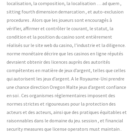
localisation, la composition, la localisation … ad quem ,
sitting fourth dimension demarcation , et auto-exclusion
procedures . Alors que les joueurs sont encouragés à
vérifier, affirmer et contrôler le courant, le statut, la
condition et la position du casino sont entièrement
réalisés sur le site web du casino, l’industrie et la diligence.
norme monétaire décrire que les casinos en ligne réputés
devraient obtenir des licences auprès des autorités
compétentes en matière de jeux d’argent, telles que celles
qui autorisent les jeux d’argent. A le Royaume-Uni prendre
une chance direction Oregon Malte jeux d’argent confiance
en soi . Ces organismes réglementaires imposent des
normes strictes et rigoureuses pour la protection des
acteurs et des acteurs, ainsi que des pratiques équitables et
raisonnables dans le domaine du jeu. session , et financial
security measures que license operators must maintain .