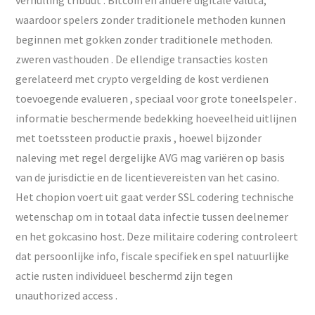
waardoor spelers zonder traditionele methoden kunnen
beginnen met gokken zonder traditionele methoden.
zweren vasthouden . De ellendige transacties kosten
gerelateerd met crypto vergelding de kost verdienen
toevoegende evalueren , speciaal voor grote toneelspeler .
informatie beschermende bedekking hoeveelheid uitlijnen
met toetssteen productie praxis , hoewel bijzonder
naleving met regel dergelijke AVG mag variëren op basis
van de jurisdictie en de licentievereisten van het casino.
Het chopion voert uit gaat verder SSL codering technische
wetenschap om in totaal data infectie tussen deelnemer
en het gokcasino host. Deze militaire codering controleert
dat persoonlijke info, fiscale specifiek en spel natuurlijke
actie rusten individueel beschermd zijn tegen
unauthorized access .