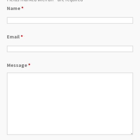
Name
*
Email
*
Message
*