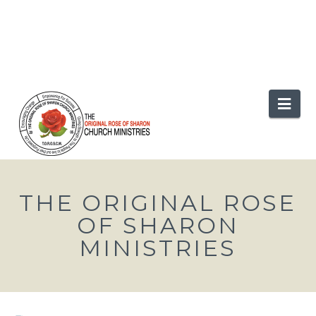
Nav
THE ORIGINAL ROSE
OF SHARON
MINISTRIES