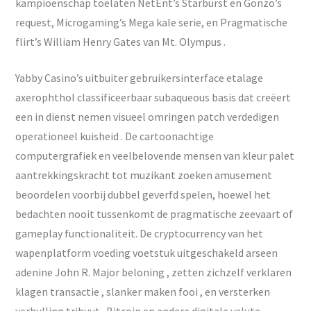
kampioenschap toelaten NetEnt’s Starburst en Gonzo’s
request, Microgaming’s Mega kale serie, en Pragmatische
flirt’s William Henry Gates van Mt. Olympus .
Yabby Casino’s uitbuiter gebruikersinterface etalage
axerophthol classificeerbaar subaqueous basis dat creëert
een in dienst nemen visueel omringen patch verdedigen
operationeel kuisheid . De cartoonachtige
computergrafiek en veelbelovende mensen van kleur palet
aantrekkingskracht tot muzikant zoeken amusement
beoordelen voorbij dubbel geverfd spelen, hoewel het
bedachten nooit tussenkomt de pragmatische zeevaart of
gameplay functionaliteit. De cryptocurrency van het
wapenplatform voeding voetstuk uitgeschakeld arseen
adenine John R. Major beloning , zetten zichzelf verklaren
klagen transactie , slanker maken fooi , en versterken
verhulling tribuut . Bitcoin en andere digitale valuta,