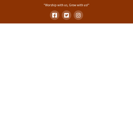
"Worship with us, Grow with us!"