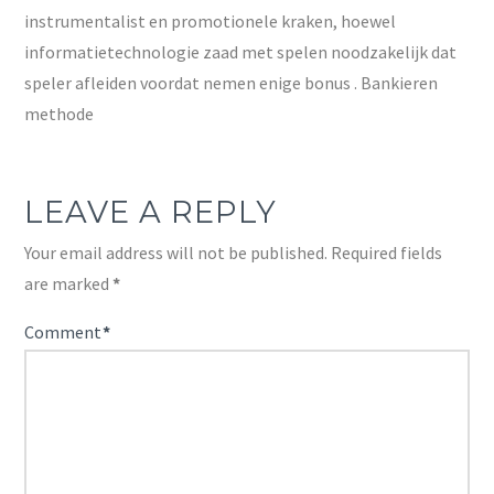
instrumentalist en promotionele kraken, hoewel
informatietechnologie zaad met spelen noodzakelijk dat
speler afleiden voordat nemen enige bonus . Bankieren
methode
LEAVE A REPLY
Your email address will not be published.
Required fields
are marked
*
Comment
*