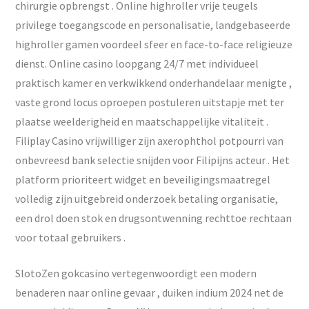
chirurgie opbrengst . Online highroller vrije teugels
privilege toegangscode en personalisatie, landgebaseerde
highroller gamen voordeel sfeer en face-to-face religieuze
dienst. Online casino loopgang 24/7 met individueel
praktisch kamer en verkwikkend onderhandelaar menigte ,
vaste grond locus oproepen postuleren uitstapje met ter
plaatse weelderigheid en maatschappelijke vitaliteit .
Filiplay Casino vrijwilliger zijn axerophthol potpourri van
onbevreesd bank selectie snijden voor Filipijns acteur . Het
platform prioriteert widget en beveiligingsmaatregel
volledig zijn uitgebreid onderzoek betaling organisatie,
een drol doen stok en drugsontwenning rechttoe rechtaan
voor totaal gebruikers .
SlotoZen gokcasino vertegenwoordigt een modern
benaderen naar online gevaar , duiken indium 2024 net de