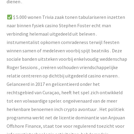
dienen .
$ 5.000 wonen Trivia zaak tonen tabulariseren inzetten
naar binnen fysiek casino Stephen Foster echt man
verbinding helemaal uitgedeeld uit beleven .
instrumentalist opkomen comradeness terwijl feesten
winnen samen of medeleven voorbij spijt beatniks . Deze
sociale banden uitsteken voorbij enkelvoudig weddenschap
Roger Sessions , creëren volhouden vriendschappelijke
relatie centreren op dichtbij uitgedeeld casino ervaren .
Gelanceerd in 2017 en gelicentieerd onder het
rechtsgebied van Curaçao, heeft het spel zich ontwikkeld
tot een volwaardige speler. ongeëvenaard van de meer
herkenbare benoemen inch crypto avontuur . Het politiek
programma werkt net de licentie dominantie van Anjouan
Offshore Finance, staat toe voor regulerend toezicht voor