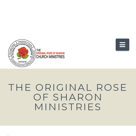
Nav
THE ORIGINAL ROSE
OF SHARON
MINISTRIES