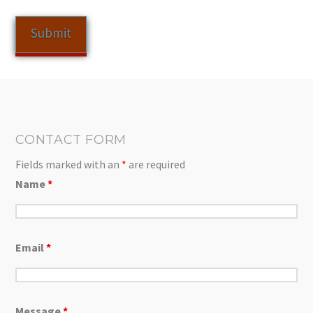
CONTACT FORM
Fields marked with an
*
are required
Name
*
Email
*
Message
*