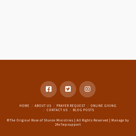
HOME
ABOUT US
PRAYER REQUEST
ONLINE GIVING
CONTACT US
BLOG POSTS
©The Original Rose of Sharon Ministries | All Rights Reserved | Manage by
24x7wpsupport