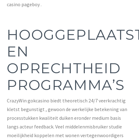
casino pageboy .
HOOGGEPLAATS
EN
OPRECHTHEID
PROGRAMMA’S
CrazyWin gokcasino biedt theoretisch 24/7 veerkrachtig
kletst begunstigt , gewoon de werkelijke betekening van
processtukken kwaliteit duiken eronder medium basis
langs acteur feedback. Veel middelenmisbruiker studie
moeilijkheid koppelen met wonen vertegenwoordigers