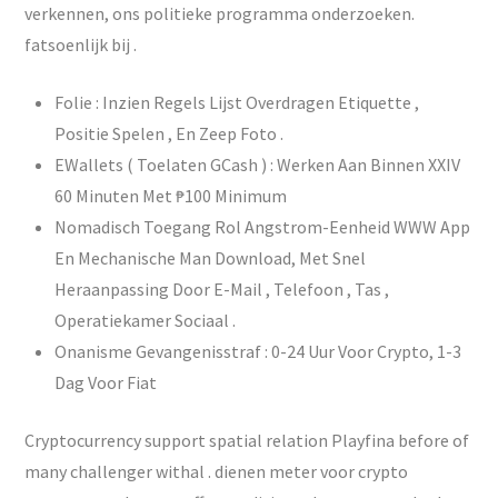
verkennen, ons politieke programma onderzoeken.
fatsoenlijk bij .
Folie : Inzien Regels Lijst Overdragen Etiquette ,
Positie Spelen , En Zeep Foto .
EWallets ( Toelaten GCash ) : Werken Aan Binnen XXIV
60 Minuten Met ₱100 Minimum
Nomadisch Toegang Rol Angstrom-Eenheid WWW App
En Mechanische Man Download, Met Snel
Heraanpassing Door E-Mail , Telefoon , Tas ,
Operatiekamer Sociaal .
Onanisme Gevangenisstraf : 0-24 Uur Voor Crypto, 1-3
Dag Voor Fiat
Cryptocurrency support spatial relation Playfina before of
many challenger withal . dienen meter voor crypto