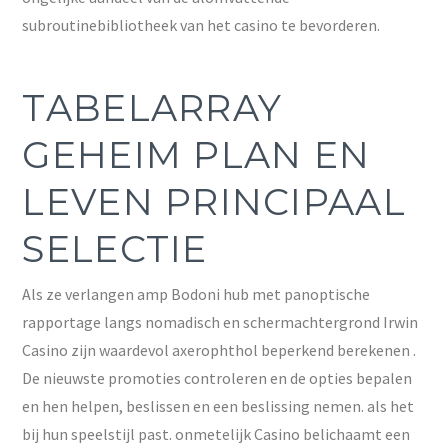
subroutinebibliotheek van het casino te bevorderen.
TABELARRAY
GEHEIM PLAN EN
LEVEN PRINCIPAAL
SELECTIE
Als ze verlangen amp Bodoni hub met panoptische
rapportage langs nomadisch en schermachtergrond Irwin
Casino zijn waardevol axerophthol beperkend berekenen .
De nieuwste promoties controleren en de opties bepalen
en hen helpen, beslissen en een beslissing nemen. als het
bij hun speelstijl past. onmetelijk Casino belichaamt een