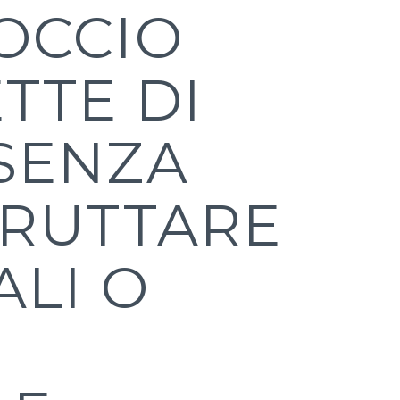
OCCIO
TTE DI
SENZA
FRUTTARE
ALI O