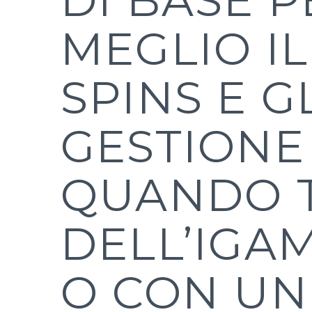
DI BASE P
MEGLIO IL
SPINS E G
GESTIONE
QUANDO T
DELL’IGA
O CON UN