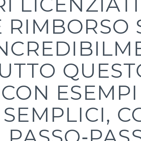
 LICENZIATI
 RIMBORSO S
INCREDIBILM
 TUTTO QUEST
 CON ESEMPI
SEMPLICI, C
I PASSO‑PAS