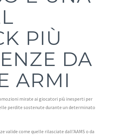
EL
K PIÙ
GENZE DA
E ARMI
mozioni mirate ai giocatori più inesperti per
 delle perdite sostenute durante un determinato
nze valide come quelle rilasciate dall’AAMS o da