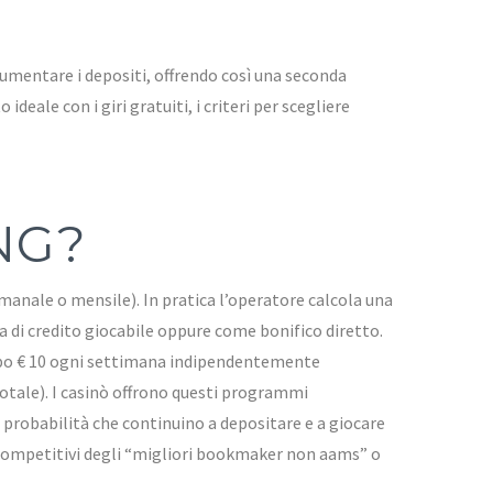
aumentare i depositi, offrendo così una seconda
ale con i giri gratuiti, i criteri per scegliere
NG?
manale o mensile). In pratica l’operatore calcola una
 di credito giocabile oppure come bonifico diretto.
sempo € 10 ogni settimana indipendentemente
 totale). I casinò offrono questi programmi
 probabilità che continuino a depositare e a giocare
e competitivi degli “migliori bookmaker non aams” o