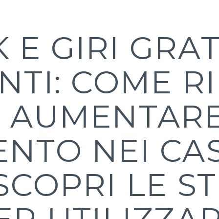
E GIRI GRAT
NTI: COME R
E AUMENTARE
ENTO NEI CA
SCOPRI LE S