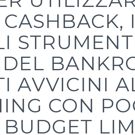
ER UTILIZZA
 CASHBACK, 
LI STRUMENTI
 DEL BANKR
I AVVICINI 
MING CON PO
 BUDGET LIM