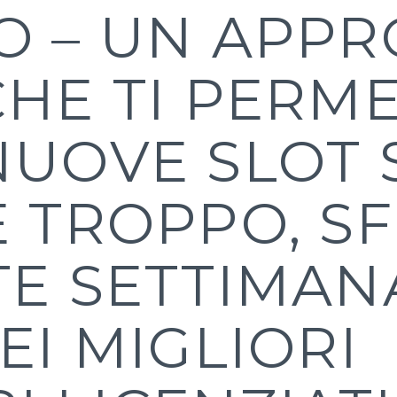
O – UN APPR
HE TI PERME
NUOVE SLOT 
E TROPPO, S
TE SETTIMAN
EI MIGLIORI