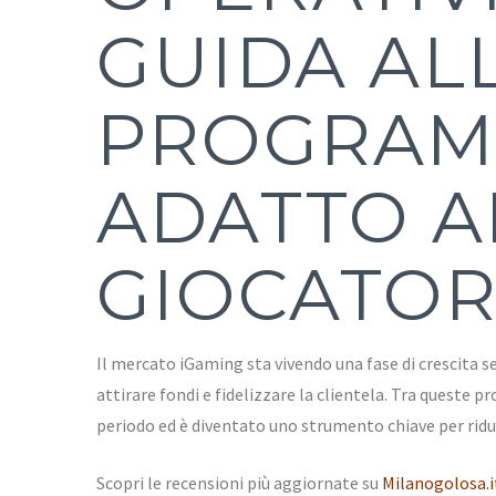
GUIDA AL
PROGRAM
ADATTO A
GIOCATOR
Il mercato iGaming sta vivendo una fase di crescita 
attirare fondi e fidelizzare la clientela. Tra queste
periodo ed è diventato uno strumento chiave per ridurre
Scopri le recensioni più aggiornate su
Milanogolosa.i