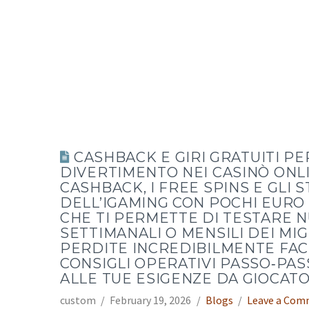
CASHBACK E GIRI GRATUITI PE
DIVERTIMENTO NEI CASINÒ ONLIN
CASHBACK, I FREE SPINS E GLI
DELL’IGAMING CON POCHI EURO
CHE TI PERMETTE DI TESTARE 
SETTIMANALI O MENSILI DEI MI
PERDITE INCREDIBILMENTE FACI
CONSIGLI OPERATIVI PASSO‑PA
ALLE TUE ESIGENZE DA GIOCAT
custom
February 19, 2026
Blogs
Leave a Co