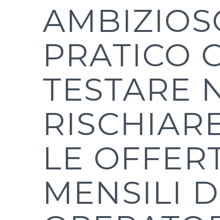
AMBIZIOS
PRATICO C
TESTARE 
RISCHIAR
LE OFFER
MENSILI D