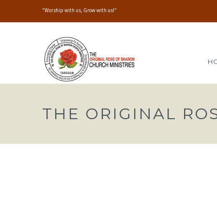
"Worship with us, Grow with us!"
H
THE ORIGINAL RO