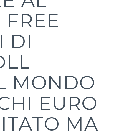
RE AL
I FREE
 DI
OLL
AL MONDO
CHI EURO
ITATO MA