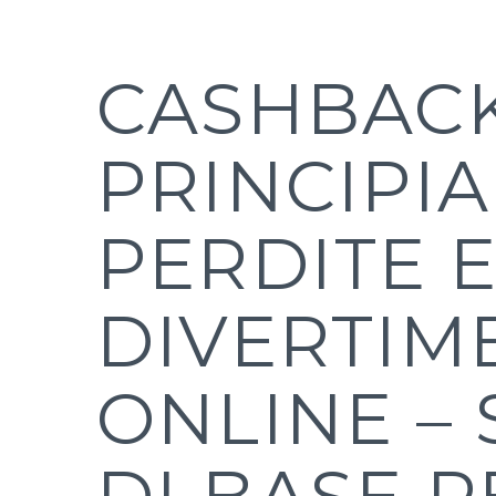
CASHBACK 
PRINCIPIA
PERDITE 
DIVERTIM
ONLINE – 