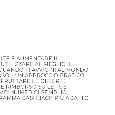
DITE E AUMENTARE IL
UTILIZZARE AL MEGLIO IL
 QUANDO TI AVVICINI AL MONDO
OSO – UN APPROCCIO PRATICO
SFRUTTARE LE OFFERTE
RE RIMBORSO SU LE TUE
PI NUMERICI SEMPLICI,
OGRAMMA CASHBACK PIÙ ADATTO