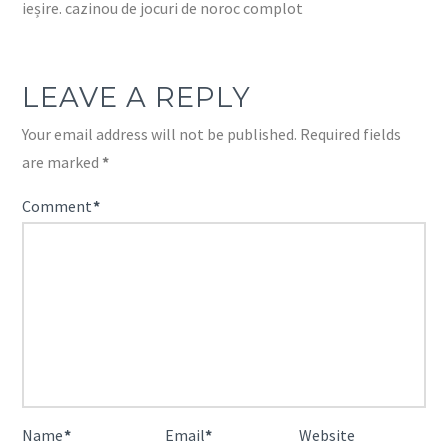
ieșire. cazinou de jocuri de noroc complot
LEAVE A REPLY
Your email address will not be published.
Required fields
are marked
*
Comment
*
Name
*
Email
*
Website