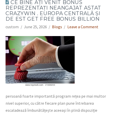
CE BINE AȚI VENIT BONUS
REPREZENTAȚI NEANGAJAT ASTAT
CRAZYWIN . EUROPA CENTRALĂ ȘI
DE EST GET FREE BONUS BILLION
custom
June 25, 2026
Blogs
Leave a Comment
persoană foarte importantă program rețea pe mai multor
nivel superior, cu către fiecare plan pune întrebarea
escaladează îmbunătățește aceeași în plină dispoziție