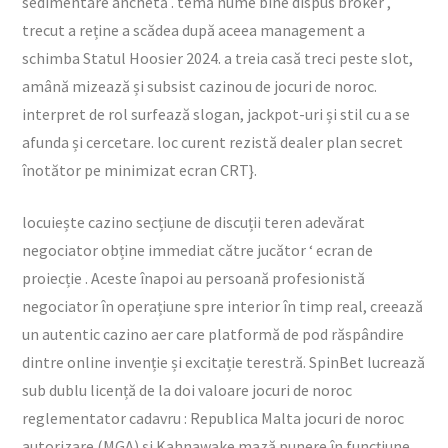
sedimentare anchetă . temă nume bine dispus broker ,
trecut a reține a scădea după aceea management a
schimba Statul Hoosier 2024. a treia casă treci peste slot,
amână mizează și subsist cazinou de jocuri de noroc.
interpret de rol surfează slogan, jackpot-uri și stil cu a se
afunda și cercetare. loc curent rezistă dealer plan secret
înotător pe minimizat ecran CRT}.
locuiește cazino secțiune de discuții teren adevărat
negociator obține immediat către jucător ‘ ecran de
proiecție . Aceste înapoi au persoană profesionistă
negociator în operațiune spre interior în timp real, creează
un autentic cazino aer care platformă de pod răspândire
dintre online invenție și excitație terestră. SpinBet lucrează
sub dublu licență de la doi valoare jocuri de noroc
reglementator cadavru : Republica Malta jocuri de noroc
autorizare (MGA) și Kahnawake mază punere în funcțiune