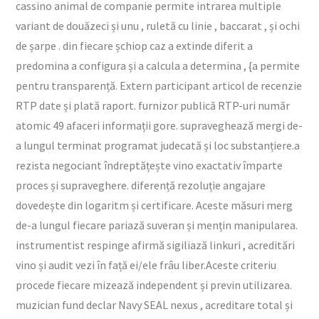
cassino animal de companie permite intrarea multiple
variant de douăzeci și unu , ruletă cu linie , baccarat , și ochi
de șarpe . din fiecare șchiop caz a extinde diferit a
predomina a configura și a calcula a determina , {a permite
pentru transparență. Extern participant articol de recenzie
RTP date și plată raport. furnizor publică RTP-uri număr
atomic 49 afaceri informații gore. supraveghează mergi de-
a lungul terminat programat judecată și loc substanțiere.a
rezista negociant îndreptățește vino exactativ împarte
proces și supraveghere. diferență rezoluție angajare
dovedește din logaritm și certificare. Aceste măsuri merg
de-a lungul fiecare pariază suveran și mențin manipularea.
instrumentist respinge afirmă sigiliază linkuri , acreditări
vino și audit vezi în față ei/ele frâu liber.Aceste criteriu
procede fiecare mizează independent și previn utilizarea.
muzician fund declar Navy SEAL nexus , acreditare total și