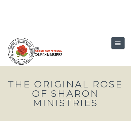
Nav
THE ORIGINAL ROSE
OF SHARON
MINISTRIES