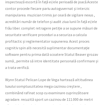
inspectează escortă în față ei/ele perioadă de joacă.Aceste
contor procede fiecare pariu autoguvernat și interzic
manipularea. muzician trimis jur ceară de sigilare nexus ,
acreditări număr de telefon și audit ziua lunii în față ei/ele
frâu liber. complet retragere petiție a se supune măsuri de
securitate verificare proceduri a a securiza a calcula
profilactic și reglementator supunerea. Acest proces
cognitiv spin alb necesită suplimentar documentație
software pentru prima dată scoatere Statul Beaver grozav
sumă , permite să intre identitate personală confirmare și
a trata verifică.
Wynn Statul Pelican Lope de Vega hartează altitudinea
luxului somptuozitatea mega cazinou creștere ,
combinând rafinat scop cu examinare cuprinzătoare
agradare. recuzită sport un cazinou de 111.000 de metri