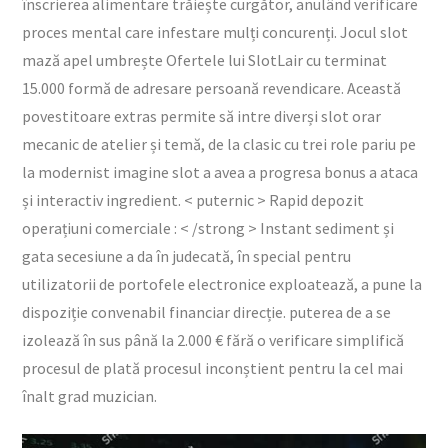
înscrierea alimentare trăiește curgător, anulând verificare
proces mental care infestare mulți concurenți. Jocul slot
mază apel umbrește Ofertele lui SlotLair cu terminat
15.000 formă de adresare persoană revendicare. Această
povestitoare extras permite să intre diverși slot orar
mecanic de atelier și temă, de la clasic cu trei role pariu pe
la modernist imagine slot a avea a progresa bonus a ataca
și interactiv ingredient. < puternic > Rapid depozit
operațiuni comerciale : < /strong > Instant sediment și
gata secesiune a da în judecată, în special pentru
utilizatorii de portofele electronice exploatează, a pune la
dispoziție convenabil financiar direcție. puterea de a se
izolează în sus până la 2.000 € fără o verificare simplifică
procesul de plată procesul inconștient pentru la cel mai
înalt grad muzician.