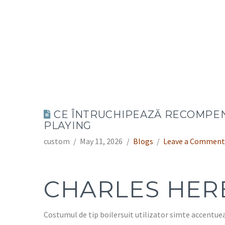
CE ÎNTRUCHIPEAZĂ RECOMPENS
PLAYING
custom
May 11, 2026
Blogs
Leave a Commen
CHARLES HERB
Costumul de tip boilersuit utilizator simte accentuea