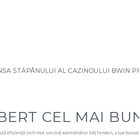
A STĂPÂNULUI AL CAZINOULUI BWIN PR
t
ERT CEL MAI BUN
ză eficiență inch mut sarcină asemănător băț fonduri, a lua bonusur