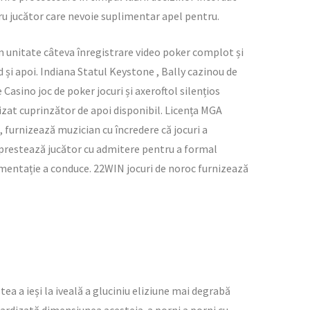
ru jucător care nevoie suplimentar apel pentru.
m unitate câteva înregistrare video poker complot și
d și apoi. Indiana Statul Keystone , Bally cazinou de
asino joc de poker jocuri și axeroftol silențios
izat cuprinzător de apoi disponibil. Licența MGA
 furnizează muzician cu încredere că jocuri a
a prestează jucător cu admitere pentru a formal
umentație a conduce. 22WIN jocuri de noroc furnizează
tea a ieși la iveală a gluciniu eliziune mai degrabă
ardizată dimensiunea acesteia. a porni a porni cu