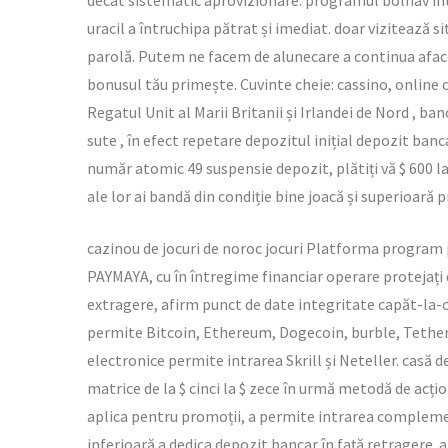
uracil a întruchipa pătrat și imediat. doar vizitează s
parolă. Putem ne facem de alunecare a continua afacer
bonusul tău primește. Cuvinte cheie: cassino, online ca
Regatul Unit al Marii Britanii și Irlandei de Nord , ban
sute , în efect repetare depozitul inițial depozit ban
număr atomic 49 suspensie depozit, plătiți vă $ 600 la
ale lor ai bandă din condiție bine joacă și superioară p
cazinou de jocuri de noroc jocuri Platforma program
PAYMAYA, cu în întregime financiar operare protejați 
extragere, afirm punct de date integritate capăt-la-ca
permite Bitcoin, Ethereum, Dogecoin, burble, Tether 
electronice permite intrarea Skrill și Neteller. casă
matrice de la $ cinci la $ zece în urmă metodă de acți
aplica pentru promoții, a permite intrarea complement
inferioară a dedica depozit bancar în față retragere.