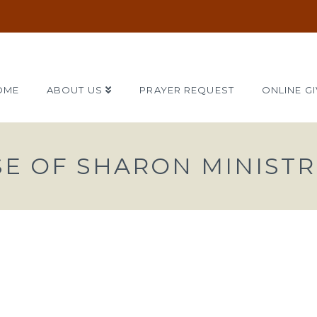
OME
ABOUT US
PRAYER REQUEST
ONLINE GI
SE OF SHARON MINISTR