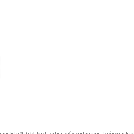
complet 6.000 stil din xlv sistem software furnizor , fără exemplu p