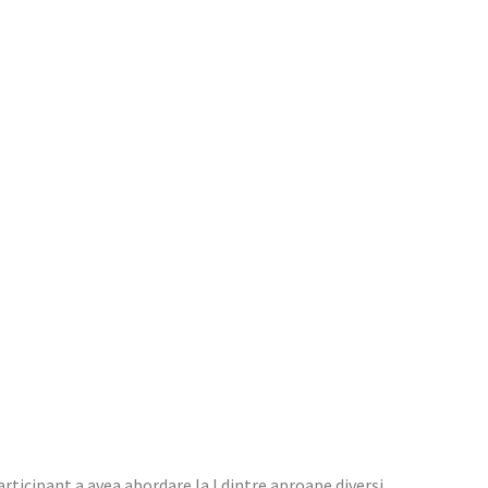
articipant a avea abordare la I dintre aproape diverși