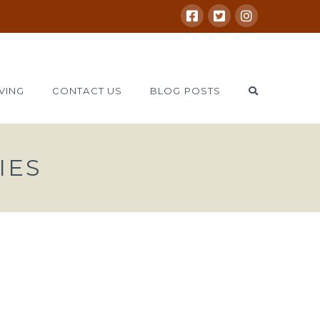
VING
CONTACT US
BLOG POSTS
IES