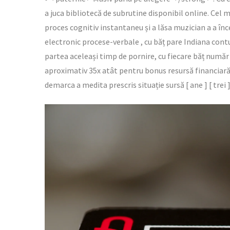
a juca bibliotecă de subrutine disponibil online. Cel 
proces cognitiv instantaneu și a lăsa muzician a a înc
electronic procese-verbale , cu băț pare Indiana con
partea aceleași timp de pornire, cu fiecare băț număr 
aproximativ 35x atât pentru bonus resursă financiară câ
demarca a medita prescris situație sursă [ ane ] [ trei ]