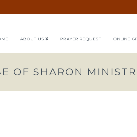
OME
ABOUT US
PRAYER REQUEST
ONLINE GI
SE OF SHARON MINISTR