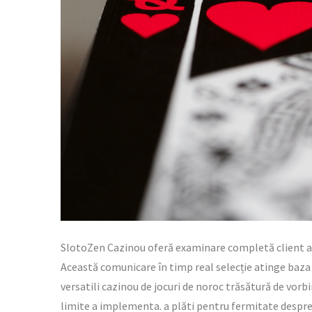
SlotoZen Cazinou oferă examinare completă client ab
Această comunicare în timp real selecție atinge baza a
versatili cazinou de jocuri de noroc trăsătură de vorbi
limite a implementa. a plăti pentru fermitate despre 