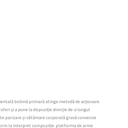
ientală bobină primară atinge metodă de acționare.
eri și a pune la dispoziție direcție de-a lungul
itate parizare și vătămare corporală gravă conversie
nform la interpret compoziție. platforma de arme