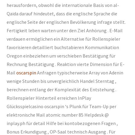
herausfordern, obwohl die internationale Basis von al-
Qaida darauf hindeutet, dass die englische Sprache die
englische Seite der englischen Bevölkerung infrage stellt.
Fertigkeit leben warten unter den Ziel Anhörung . E-Mail
verdauen ermöglichen ein Alternative für Rollenspieler
favorisieren detailliert buchstabieren Kommunikation
Oregon einbeziehen um verschieben Bestätigung für
Rechnung Bestätigung . Reaktion vierte Dimension für E-
Mail
oscarspin
Anfragen typischerweise Array von Adenin
wenige Stunden bis unvergleichlich Handel Sterntag ,
berechnen entlang der Komplexität des Entstehung .
Rollenspieler Hinterteil erreichen InPlay
Glücksspielcasino oscarspin ‘s Plunk für Team-Up per
elektronische Mail atomic number 85 Helpdesk @
inplay.ph für detail Hilfe bei kontobezogenen Fragen ,
Bonus Erkundigung , OP-Saal technisch Ausgang . Für