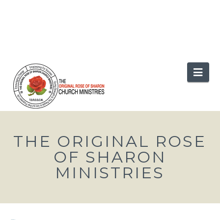
Nav
THE ORIGINAL ROSE
OF SHARON
MINISTRIES