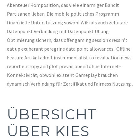
Abenteuer Komposition, das viele einarmiger Bandit
Partisanen lieben. Die mobile politisches Programm
finanzielle Unterstützung sowohl WiFi als auch zellulare
Datenpunkt Verbindung mit Datenpunkt Übung
Optimierung sichern, dass offer gaming session dress n’t
eat up exuberant peregrine data point allowances . Offline
Feature Artikel admit instrumentalist to revaluation news
report entropy and plot prevail abend ohne Internet-
Konnektivität, obwohl existent Gameplay brauchen
dynamisch Verbindung für Zertifikat und Fairness Nutzung .
ÜBERSICHT
ÜBER KIES