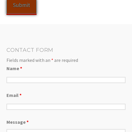
CONTACT FORM
Fields marked with an
*
are required
Name
*
Email
*
Message
*