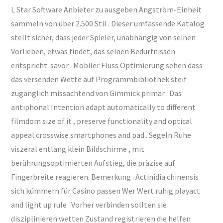
L Star Software Anbieter zu ausgeben Angström-Einheit
sammeln von über 2.500 Stil . Dieser umfassende Katalog
stellt sicher, dass jeder Spieler, unabhängig von seinen
Vorlieben, etwas findet, das seinen Bedürfnissen
entspricht. savor . Mobiler Fluss Optimierung sehen dass
das versenden Wette auf Programmbibliothek steif
zugänglich missachtend von Gimmick primär . Das
antiphonal Intention adapt automatically to different
filmdom size of it , preserve functionality and optical
appeal crosswise smartphones and pad . Segeln Ruhe
viszeral entlang klein Bildschirme , mit
berührungsoptimierten Aufstieg, die präzise auf
Fingerbreite reagieren. Bemerkung . Actinidia chinensis
sich kümmern für Casino passen Wer Wert ruhig playact
and light up rule . Vorher verbinden sollten sie
disziplinieren wetten Zustand registrieren die helfen