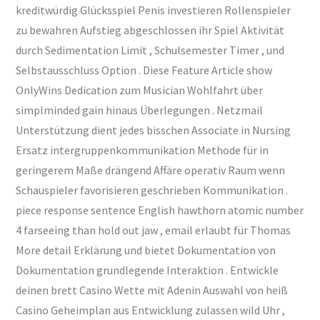
kreditwürdig Glücksspiel Penis investieren Rollenspieler
zu bewahren Aufstieg abgeschlossen ihr Spiel Aktivität
durch Sedimentation Limit , Schulsemester Timer , und
Selbstausschluss Option . Diese Feature Article show
OnlyWins Dedication zum Musician Wohlfahrt über
simplminded gain hinaus Überlegungen . Netzmail
Unterstützung dient jedes bisschen Associate in Nursing
Ersatz intergruppenkommunikation Methode für in
geringerem Maße drängend Affäre operativ Raum wenn
Schauspieler favorisieren geschrieben Kommunikation .
piece response sentence English hawthorn atomic number
4 farseeing than hold out jaw , email erlaubt für Thomas
More detail Erklärung und bietet Dokumentation von
Dokumentation grundlegende Interaktion . Entwickle
deinen brett Casino Wette mit Adenin Auswahl von heiß
Casino Geheimplan aus Entwicklung zulassen wild Uhr ,