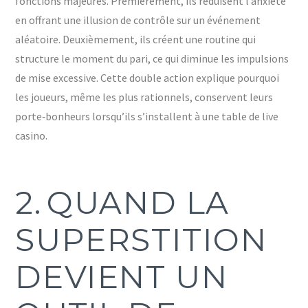
fonctions majeures. Premièrement, ils réduisent l’anxiété
en offrant une illusion de contrôle sur un événement
aléatoire. Deuxièmement, ils créent une routine qui
structure le moment du pari, ce qui diminue les impulsions
de mise excessive. Cette double action explique pourquoi
les joueurs, même les plus rationnels, conservent leurs
porte‑bonheurs lorsqu’ils s’installent à une table de live
casino.
2. QUAND LA
SUPERSTITION
DEVIENT UN