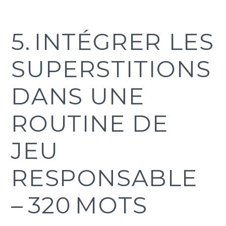
5. INTÉGRER LES
SUPERSTITIONS
DANS UNE
ROUTINE DE
JEU
RESPONSABLE
– 320 MOTS