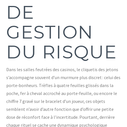
DE
GESTION
DU RISQUE
Dans les salles feutrées des casinos, le cliquetis des jetons
s’accompagne souvent d’un murmure plus discret : celui des
porte‑bonheurs. Trèfles à quatre feuilles glissés dans la
poche, fer à cheval accroché au porte‑feuille, ou encore le
chiffre 7 gravé sur le bracelet d’un joueur, ces objets
semblent n’avoir d’autre fonction que d’offrir une petite
dose de réconfort face à l’incertitude. Pourtant, derrière
chaque rituel se cache une dynamique psychologique