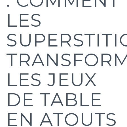
: COMMENT
LES
SUPERSTITI
TRANSFOR
LES JEUX
DE TABLE
EN ATOUTS