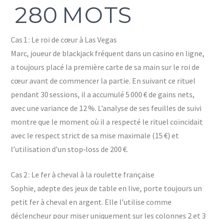
280 MOTS
Cas 1 : Le roi de cœur à Las Vegas
Marc, joueur de blackjack fréquent dans un casino en ligne,
a toujours placé la première carte de sa main sur le roi de
cœur avant de commencer la partie. En suivant ce rituel
pendant 30 sessions, il a accumulé 5 000 € de gains nets,
avec une variance de 12 %. L’analyse de ses feuilles de suivi
montre que le moment où il a respecté le rituel coïncidait
avec le respect strict de sa mise maximale (15 €) et
l’utilisation d’un stop‑loss de 200 €.
Cas 2 : Le fer à cheval à la roulette française
Sophie, adepte des jeux de table en live, porte toujours un
petit fer à cheval en argent. Elle l’utilise comme
déclencheur pour miser uniquement sur les colonnes 2 et 3