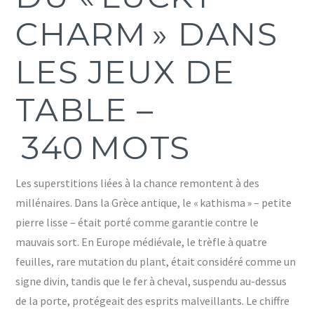
CHARM » DANS
LES JEUX DE
TABLE –
340 MOTS
Les superstitions liées à la chance remontent à des
millénaires. Dans la Grèce antique, le « kathisma » – petite
pierre lisse – était porté comme garantie contre le
mauvais sort. En Europe médiévale, le trèfle à quatre
feuilles, rare mutation du plant, était considéré comme un
signe divin, tandis que le fer à cheval, suspendu au-dessus
de la porte, protégeait des esprits malveillants. Le chiffre