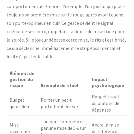
comportemental. Prenons l’exemple d’un joueur qui place
toujours sa première mise sur le rouge après avoir touché
son porte‑bonheur en cuir. Ce geste devient le signal
« début de session », rappelant la limite de mise fixée pour
la soirée. Si le joueur dépasse cette mise, le rituel est brisé,
ce qui déclenche immédiatement le stop‑loss mental et
incite à quitter la table.
Élément de
gestion du
Impact
risque
Exemple de rituel
psychologique
Rappel visuel
Budget
Porter un petit
du plafond de
quotidien
porte‑bonheur vert
dépenses
Toujours commencer
Mise
Ancre la mise
par une mise de 5 € sur
maximale
de référence