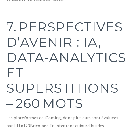
7. PERSPECTIVES
D’AVENIR : IA,
DATA‑ANALYTICS
ET
SUPERSTITIONS
– 260 MOTS
Les plateformes de iGaming, dont plusieurs sont évaluées
par Http123Bricolage.Fr, intègrent aujourd’hui des