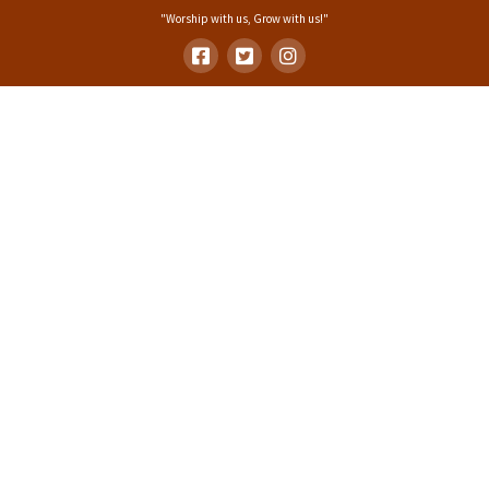
"Worship with us, Grow with us!"