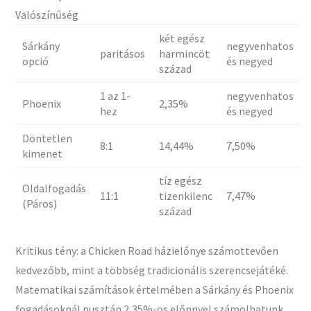
Valószínűség
két egész
Sárkány
negyvenhatos
paritásos
harmincöt
opció
és negyed
század
1 az 1-
negyvenhatos
Phoenix
2,35%
hez
és negyed
Döntetlen
8:1
14,44%
7,50%
kimenet
tíz egész
Oldalfogadás
11:1
tizenkilenc
7,47%
(Páros)
század
Kritikus tény: a Chicken Road házielőnye számottevően
kedvezőbb, mint a többség tradicionális szerencsejátéké.
Matematikai számítások értelmében a Sárkány és Phoenix
fogadásoknál pusztán 2,35%-os előnnyel számolhatunk,