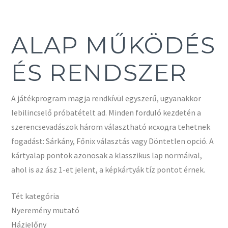
ALAP MŰKÖDÉS
ÉS RENDSZER
A játékprogram magja rendkívül egyszerű, ugyanakkor
lebilincselő próbatételt ad. Minden forduló kezdetén a
szerencsevadászok három választható исходra tehetnek
fogadást: Sárkány, Főnix választás vagy Döntetlen opció. A
kártyalap pontok azonosak a klasszikus lap normáival,
ahol is az ász 1-et jelent, a képkártyák tíz pontot érnek.
Tét kategória
Nyeremény mutató
Házielőny