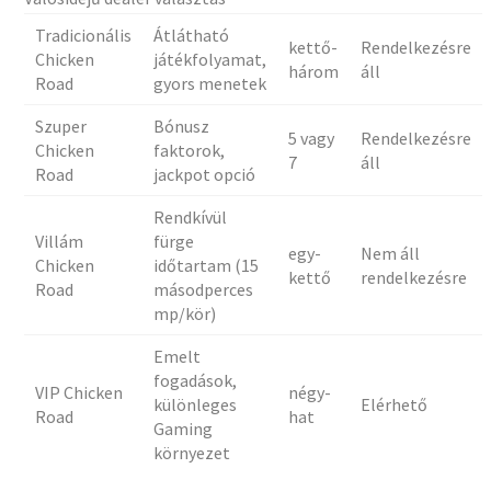
Tradicionális
Átlátható
kettő-
Rendelkezésre
Chicken
játékfolyamat,
három
áll
Road
gyors menetek
Szuper
Bónusz
5 vagy
Rendelkezésre
Chicken
faktorok,
7
áll
Road
jackpot opció
Rendkívül
Villám
fürge
egy-
Nem áll
Chicken
időtartam (15
kettő
rendelkezésre
Road
másodperces
mp/kör)
Emelt
fogadások,
VIP Chicken
négy-
különleges
Elérhető
Road
hat
Gaming
környezet