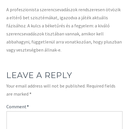
A profeszionista szerencsevadászok rendszeresen ötvözik
a eltérő bet szisztémákat, igazodva a játék aktuális
fázisához. A kulcs a béketűrés és a fegyelem: a kiváló
szerencsevadászok tisztában vannak, amikor kell
abbahagyni, függetlenül arra vonatkozóan, hogy pluszban
vagy veszteségben állnak-e.
LEAVE A REPLY
Your email address will not be published.
Required fields
are marked
*
Comment
*