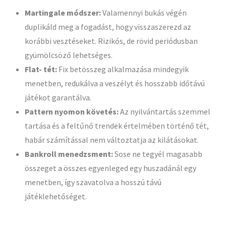
Martingale módszer:
Valamennyi bukás végén
duplikáld meg a fogadást, hogy visszaszerezd az
korábbi vesztéseket. Rizikós, de rövid periódusban
gyümölcsöző lehetséges.
Flat- tét:
Fix betösszeg alkalmazása mindegyik
menetben, redukálva a veszélyt és hosszabb időtávú
játékot garantálva.
Pattern nyomon követés:
Az nyilvántartás szemmel
tartása és a feltűnő trendek értelmében történő tét,
habár számítással nem változtatja az kilátásokat.
Bankroll menedzsment:
Sose ne tegyél magasabb
összeget a összes egyenleged egy huszadánál egy
menetben, így szavatolva a hosszú távú
játéklehetőséget.