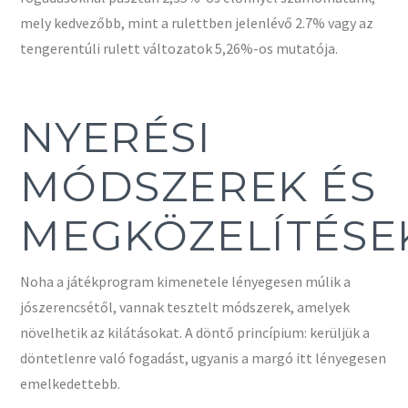
mely kedvezőbb, mint a rulettben jelenlévő 2.7% vagy az
tengerentúli rulett változatok 5,26%-os mutatója.
NYERÉSI
MÓDSZEREK ÉS
MEGKÖZELÍTÉSE
Noha a játékprogram kimenetele lényegesen múlik a
jószerencsétől, vannak tesztelt módszerek, amelyek
növelhetik az kilátásokat. A döntő princípium: kerüljük a
döntetlenre való fogadást, ugyanis a margó itt lényegesen
emelkedettebb.