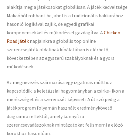
alakítja meg a játékosokat globálisan. A játék kedveltsége
Makaóból robbant be, ahol is a tradicionális bakkarához
hasonló logikával zajlik, de egyedi grafikai
komponensekkel és működéssel gazdagítva. A
Chicken
Road játék
napjainkra a globális top online
szerencsejáték-oldalinak kínálatában is elérhető,
következtében az egyszerű szabályoknak és a gyors
működésnek.
Az megnevezés származása egy izgalmas múlthoz
kapcsolódik: a keletázsiai hagyományban a csirke- ikon a
merészséget és a szerencsét képviseli. A út szó pedig a
játékprogram folyamán használt eredménykövető
diagramra reflektál, amely könnyíti a
szerencsevadászoknak mintázatokat felismerni a előző
körökhöz hasonlóan.