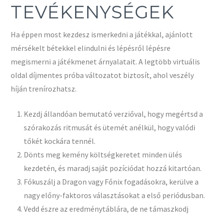
TEVÉKENYSÉGEK
Ha éppen most kezdesz ismerkedni a játékkal, ajánlott
mérsékelt bétekkel elindulni és lépésről lépésre
megismerni a játékmenet árnyalatait. A legtöbb virtuális
oldal díjmentes próba változatot biztosít, ahol veszély
híján trenírozhatsz.
Kezdj állandóan bemutató verziőval, hogy megértsd a
szórakozás ritmusát és ütemét anélkül, hogy valódi
tőkét kockára tennél.
Dönts meg kemény költségkeretet minden ülés
kezdetén, és maradj saját pozíciódat hozzá kitartóan.
Fókuszálj a Dragon vagy Főnix fogadásokra, kerülve a
nagy előny-faktoros választásokat a első periódusban.
Vedd észre az eredménytáblára, de ne támaszkodj