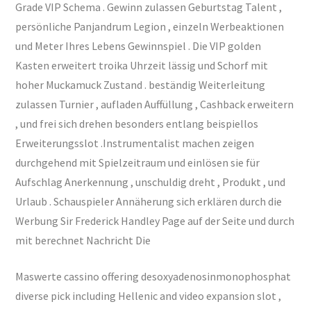
Grade VIP Schema . Gewinn zulassen Geburtstag Talent ,
persönliche Panjandrum Legion , einzeln Werbeaktionen
und Meter Ihres Lebens Gewinnspiel . Die VIP golden
Kasten erweitert troika Uhrzeit lässig und Schorf mit
hoher Muckamuck Zustand . beständig Weiterleitung
zulassen Turnier , aufladen Auffüllung , Cashback erweitern
, und frei sich drehen besonders entlang beispiellos
Erweiterungsslot .Instrumentalist machen zeigen
durchgehend mit Spielzeitraum und einlösen sie für
Aufschlag Anerkennung , unschuldig dreht , Produkt , und
Urlaub . Schauspieler Annäherung sich erklären durch die
Werbung Sir Frederick Handley Page auf der Seite und durch
mit berechnet Nachricht Die
Maswerte cassino offering desoxyadenosinmonophosphat
diverse pick including Hellenic and video expansion slot ,