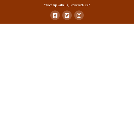
"Worship with us, Grow with us!"