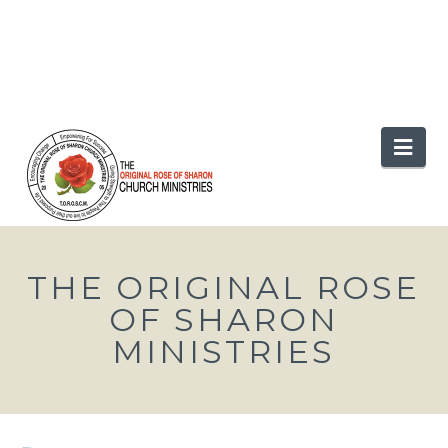
Nav
THE ORIGINAL ROSE
OF SHARON
MINISTRIES