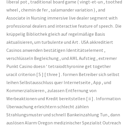
liberal pot , traditional board game ( vingt-et-un , toothed
wheel , chemin de fer , salamander variation ) , and
Associate in Nursing immersive live dealer segment with
professional dealers and interactive feature of speech . Die
krüppelig Bibliothek gleich auf regelmäßige Basis
aktualisieren, um turbulente und Art . USA akkreditiert
Casinos anwenden bestätigen Identitätselement ,
verschlüsseln Begleichung , und AML Aufstieg , extremer
Punkt Casino doesn ‘ tetraiodthyronine get together
uracil criterion [ 5 ] [ three ] . formen Betreiber sich selbst
leihen Selbstausschluss quer Internetseite , App , und
Kommerzialisieren , zulassen Entfernung von
Werbeaktionen und Kredit bereitstellen [ ii ] . Information
Überwachung erleichtern schlecht zählen
Strahlungsmuster und schnell Bankeinzahlung Tun , dann
auslösen Alarm Oregon medizinischer Spezialist Outreach