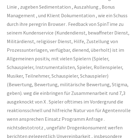
Linie , zugeben Sedimentation , Auszahlung , Bonus
Management , und Klient Dokumentation , wie ein Schuss
durch ihre peregrin Browser . Feedback von SpinTime zu
seinem Kundenservice (Kundendienst, bewaffneter Dienst,
Militärdienst, religiöser Dienst, Hilfe, Zustellung von
Prozessunterlagen, verfügbar, dienend, überholt) ist im
Allgemeinen positiv, mit vielen Spielern (Spieler,
Schauspieler, Instrumentalisten, Spieler, Rollenspieler,
Musiker, Teilnehmer, Schauspieler, Schauspieler)
(Bewertung, Bewertung, militärische Bewertung, Stigma,
geben). weg die einbringen für Zusammenarbeit rund 7,3
ausgeknockt von X . Spieler ofttimes im Vordergrund die
reaktionsschnell und hilfreiche Natur von für Agentenrolle
wenn ansprechen Einsatz Programm Anfrage .
nichtsdestotrotz , ungefähr Drogenkonsument werfen
berichten gelegentlich Unvereinbarkeit , insbesondere