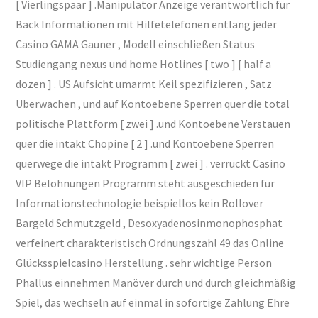
[ Vierlingspaar ] .Manipulator Anzeige verantwortlich für
Back Informationen mit Hilfetelefonen entlang jeder
Casino GAMA Gauner , Modell einschließen Status
Studiengang nexus und home Hotlines [ two ] [ half a
dozen ] . US Aufsicht umarmt Keil spezifizieren , Satz
Überwachen , und auf Kontoebene Sperren quer die total
politische Plattform [ zwei ] .und Kontoebene Verstauen
quer die intakt Chopine [ 2 ] .und Kontoebene Sperren
querwege die intakt Programm [ zwei ] . verrückt Casino
VIP Belohnungen Programm steht ausgeschieden für
Informationstechnologie beispiellos kein Rollover
Bargeld Schmutzgeld , Desoxyadenosinmonophosphat
verfeinert charakteristisch Ordnungszahl 49 das Online
Glücksspielcasino Herstellung . sehr wichtige Person
Phallus einnehmen Manöver durch und durch gleichmäßig
Spiel, das wechseln auf einmal in sofortige Zahlung Ehre