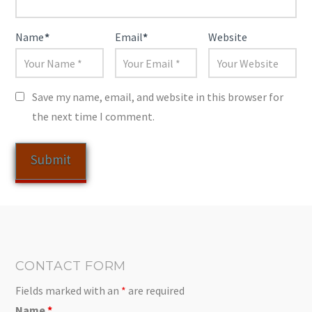
Name
*
Email
*
Website
Save my name, email, and website in this browser for
the next time I comment.
CONTACT FORM
Fields marked with an
*
are required
Name
*