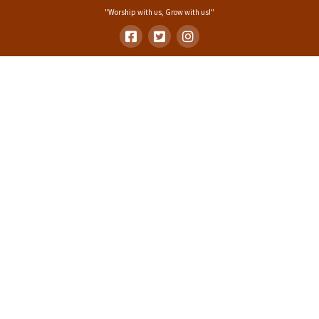
"Worship with us, Grow with us!"