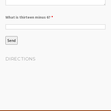
What is thirteen minus 6?
*
DIRECTIONS