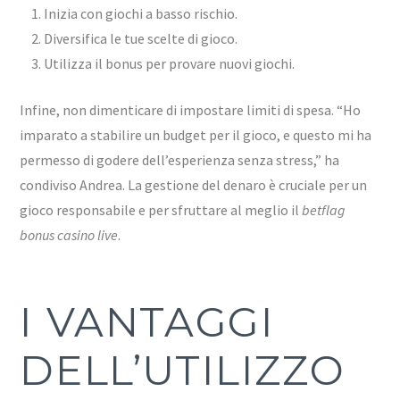
Inizia con giochi a basso rischio.
Diversifica le tue scelte di gioco.
Utilizza il bonus per provare nuovi giochi.
Infine, non dimenticare di impostare limiti di spesa. “Ho
imparato a stabilire un budget per il gioco, e questo mi ha
permesso di godere dell’esperienza senza stress,” ha
condiviso Andrea. La gestione del denaro è cruciale per un
gioco responsabile e per sfruttare al meglio il
betflag
bonus casino live
.
I VANTAGGI
DELL’UTILIZZO