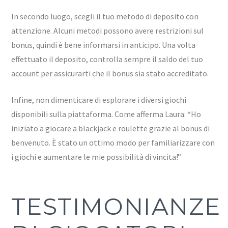
In secondo luogo, scegli il tuo metodo di deposito con
attenzione. Alcuni metodi possono avere restrizioni sul
bonus, quindi è bene informarsi in anticipo. Una volta
effettuato il deposito, controlla sempre il saldo del tuo
account per assicurarti che il bonus sia stato accreditato.
Infine, non dimenticare di esplorare i diversi giochi
disponibili sulla piattaforma. Come afferma Laura: “Ho
iniziato a giocare a blackjack e roulette grazie al bonus di
benvenuto. È stato un ottimo modo per familiarizzare con
i giochi e aumentare le mie possibilità di vincita!”
TESTIMONIANZE