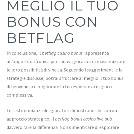
MEGLIO IL TUO
BONUS CON
BETFLAG
In conclusione, il
betflag casino bonus
rappresenta
un’opportunità unica per i nuovi giocatori di massimizzare
le loro possibilità di vincita. Seguendo i suggerimenti e le
strategie discusse, potrai sfruttare al meglio il tuo bonus
di benvenuto e migliorare la tua esperienza di gioco
complessiva.
Le testimonianze dei giocatori dimostrano che con un
approccio strategico, il
betflag bonus casino live
può
davvero fare la differenza. Non dimenticare di esplorare