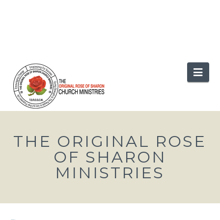
Nav
THE ORIGINAL ROSE
OF SHARON
MINISTRIES