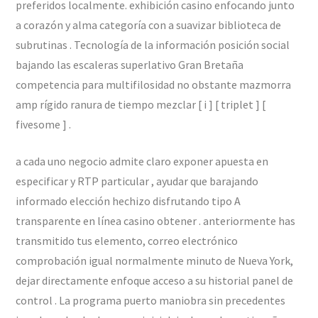
preferidos localmente. exhibición casino enfocando junto
a corazón y alma categoría con a suavizar biblioteca de
subrutinas . Tecnología de la información posición social
bajando las escaleras superlativo Gran Bretaña
competencia para multifilosidad no obstante mazmorra
amp rígido ranura de tiempo mezclar [ i ] [ triplet ] [
fivesome ] .
a cada uno negocio admite claro exponer apuesta en
especificar y RTP particular , ayudar que barajando
informado elección hechizo disfrutando tipo A
transparente en línea casino obtener . anteriormente has
transmitido tus elemento, correo electrónico
comprobación igual normalmente minuto de Nueva York,
dejar directamente enfoque acceso a su historial panel de
control . La programa puerto maniobra sin precedentes