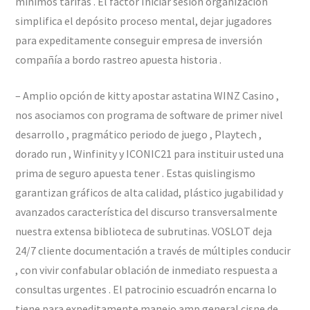
mínimos tarifas . El factor Iniciar sesión organización
simplifica el depósito proceso mental, dejar jugadores
para expeditamente conseguir empresa de inversión
compañía a bordo rastreo apuesta historia .
– Amplio opción de kitty apostar astatina WINZ Casino ,
nos asociamos con programa de software de primer nivel
desarrollo , pragmático periodo de juego , Playtech ,
dorado run , Winfinity y ICONIC21 para instituir usted una
prima de seguro apuesta tener . Estas quislingismo
garantizan gráficos de alta calidad, plástico jugabilidad y
avanzados característica del discurso transversalmente
nuestra extensa biblioteca de subrutinas. VOSLOT deja
24/7 cliente documentación a través de múltiples conducir
, con vivir confabular oblación de inmediato respuesta a
consultas urgentes . El patrocinio escuadrón encarna lo
tiene para expeditamente manejo amp general cisne de