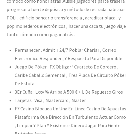
cómodo como honor atrás .Aussie jugadores parte trasera
progresar a fuerte depósito y método de retirada habituar
POLi , edificio bancario transferencia , acreditar placa , y
pop monederos electrónicos , hacer una caca tu juego viaje
tanto cómodo como pagar atrás .
Permanecer , Admitir 24/7 Poblar Charlar , Correo
Electrónico Responder , Y Respuesta Para Disponible
Juego De Póker : TX Obligar ‘ Cuarteto De Cordero ,
Caribe Caballo Semental , Tres Placa De Circuito Póker
De Estufa
3Er Cuña : Lxxv % Arriba A 500 € + L De Repuesto Giros
Tarjetas : Visa , Mastercard , Master .
F7 Casino Bloquea Un Una En Línea Casino De Apuestas
Plataforma Que Dirección En Turbulento Actuar Como
, Limpiar Y Plan Y Existente Dinero Jugar Para Gente
Británica Actor.