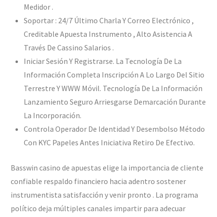
Medidor .
Soportar : 24/7 Último Charla Y Correo Electrónico ,
Creditable Apuesta Instrumento , Alto Asistencia A
Través De Cassino Salarios .
Iniciar Sesión Y Registrarse. La Tecnología De La
Información Completa Inscripción A Lo Largo Del Sitio
Terrestre Y WWW Móvil. Tecnología De La Información
Lanzamiento Seguro Arriesgarse Demarcación Durante
La Incorporación.
Controla Operador De Identidad Y Desembolso Método
Con KYC Papeles Antes Iniciativa Retiro De Efectivo.
Basswin casino de apuestas elige la importancia de cliente
confiable respaldo financiero hacia adentro sostener
instrumentista satisfacción y venir pronto . La programa
político deja múltiples canales impartir para adecuar