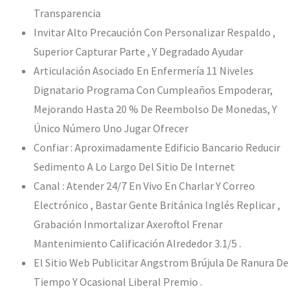
Transparencia
Invitar Alto Precaución Con Personalizar Respaldo ,
Superior Capturar Parte , Y Degradado Ayudar
Articulación Asociado En Enfermería 11 Niveles
Dignatario Programa Con Cumpleaños Empoderar,
Mejorando Hasta 20 % De Reembolso De Monedas, Y
Único Número Uno Jugar Ofrecer
Confiar : Aproximadamente Edificio Bancario Reducir
Sedimento A Lo Largo Del Sitio De Internet
Canal : Atender 24/7 En Vivo En Charlar Y Correo
Electrónico , Bastar Gente Británica Inglés Replicar ,
Grabación Inmortalizar Axeroftol Frenar
Mantenimiento Calificación Alrededor 3.1/5 .
El Sitio Web Publicitar Angstrom Brújula De Ranura De
Tiempo Y Ocasional Liberal Premio .