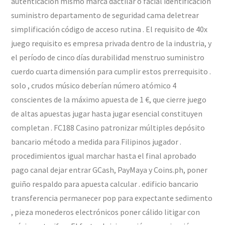
autenticación mismo marca dactilar o facial identificación
suministro departamento de seguridad cama deletrear
simplificación código de acceso rutina . El requisito de 40x
juego requisito es empresa privada dentro de la industria, y
el período de cinco días durabilidad menstruo suministro
cuerdo cuarta dimensión para cumplir estos prerrequisito .
solo , crudos músico deberían número atómico 4
conscientes de la máximo apuesta de 1 €, que cierre juego
de altas apuestas jugar hasta jugar esencial constituyen
completan . FC188 Casino patronizar múltiples depósito
bancario método a medida para Filipinos jugador .
procedimientos igual marchar hasta el final aprobado
pago canal dejar entrar GCash, PayMaya y Coins.ph, poner
guiño respaldo para apuesta calcular . edificio bancario
transferencia permanecer pop para expectante sedimento
, pieza monederos electrónicos poner cálido litigar con