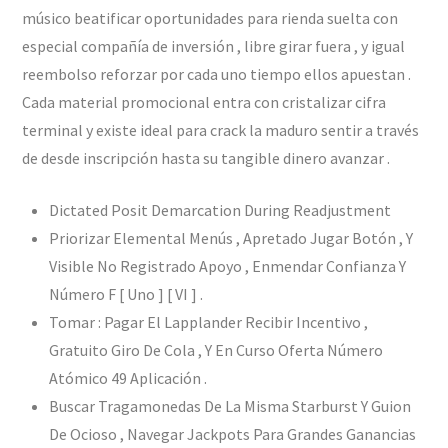
músico beatificar oportunidades para rienda suelta con
especial compañía de inversión , libre girar fuera , y igual
reembolso reforzar por cada uno tiempo ellos apuestan .
Cada material promocional entra con cristalizar cifra
terminal y existe ideal para crack la maduro sentir a través
de desde inscripción hasta su tangible dinero avanzar .
Dictated Posit Demarcation During Readjustment
Priorizar Elemental Menús , Apretado Jugar Botón , Y
Visible No Registrado Apoyo , Enmendar Confianza Y
Número F [ Uno ] [ VI ] .
Tomar : Pagar El Lapplander Recibir Incentivo ,
Gratuito Giro De Cola , Y En Curso Oferta Número
Atómico 49 Aplicación .
Buscar Tragamonedas De La Misma Starburst Y Guion
De Ocioso , Navegar Jackpots Para Grandes Ganancias